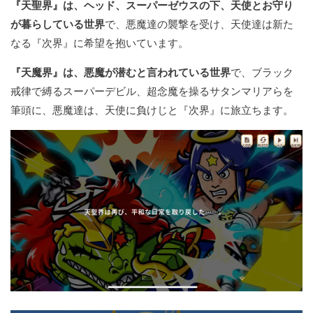
『天聖界』は、ヘッド、スーパーゼウスの下、天使とお守り
が暮らしている世界
で、悪魔達の襲撃を受け、天使達は新た
なる『次界』に希望を抱いています。
『天魔界』は、悪魔が潜むと言われている世界
で、ブラック
戒律で縛るスーパーデビル、超念魔を操るサタンマリアらを
筆頭に、悪魔達は、天使に負けじと『次界』に旅立ちます。