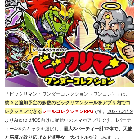
「ビックリマン・ワンダーコレクション（ワンコレ）」は、
続々と追加予定の多数のビックリマンシールをアプリ内でコ
レクションできる
シールコレクションRPG
です。
2024/04/19
よりAndroid/iOS向けに配信中のスマホアプリ
です。1パーテ
ィー4体のキャラを選択し、
最大3パーティー計12体で、天使
と悪魔が繰り広げるド派手な一大バトル
を楽しみましょう！