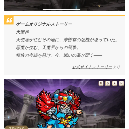
ゲームオリジナルストーリー
天聖界――
天使達が住むその地に、未曽有の危機が迫っていた。
悪魔が住む、天魔界からの襲撃。
種族の存続を懸け、今、戦いの幕が開く――
公式サイトストーリー
より