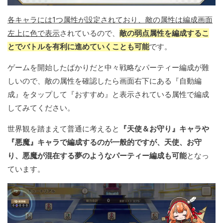
各キャラには1つ属性が設定されており、敵の属性は編成画面
左上に色で表示
されているので、
敵の弱点属性を編成するこ
とでバトルを有利に進めていくことも可能
です。
ゲームを開始したばかりだと中々戦略なパーティー編成が難
しいので、敵の属性を確認したら画面右下にある『自動編
成』をタップして『おすすめ』と表示されている属性で編成
してみてください。
世界観を踏まえて普通に考えると
『天使＆お守り』キャラや
『悪魔』キャラで編成するのが一般的ですが、天使、お守
り、悪魔が混在する夢のようなパーティー編成も可能
となっ
ています。