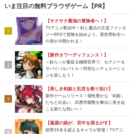
いま注目の無料ブラウザゲーム【PR】
【サクサク最強の冒険者へ！】
TVアニメ配信中！剣と魔法の王道ファンタ
1
ジーRPGで冒険を始めよう。異世界転生へ
の扉が今開かれる！
【新作タワーディフェンス！】
＜奴ら＞が蔓延る極限世界で、セクシー＆
2
サバイバルバトル！特別なシチュエーショ
ンを楽しもう！
【美しき剣姫と乱世を斬り拓け】
新作ゲームリリース！個性豊かな「剣姫」
3
たちと出会い、武應学園塾を舞台に巻き起
こる新たな戦いへ！
【薬屋の娘が、宮中を揺るがす】
総勢35名を超えるキャラが登場！TVアニ
4