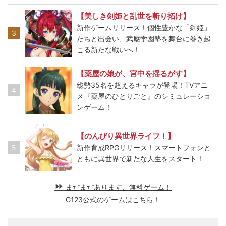
【美しき剣姫と乱世を斬り拓け】
新作ゲームリリース！個性豊かな「剣姫」
3
たちと出会い、武應学園塾を舞台に巻き起
こる新たな戦いへ！
【薬屋の娘が、宮中を揺るがす】
総勢35名を超えるキャラが登場！TVアニ
4
メ『薬屋のひとりごと』のシミュレーショ
ンゲーム！
【のんびり異世界ライフ！】
5
新作育成RPGリリース！スマートフォンと
ともに異世界で新たな人生をスタート！
まだまだあります、無料ゲーム！
G123公式のゲームはこちら！