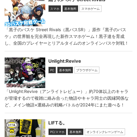
スマホ
基本無料
スマホゲーム
「黒子のバスケ Street Rivals（黒バスSR）」原作『黒子のバス
ケ』の世界観を完全再現した新作スマホゲーム！黒子達を育成
し、全国のプレイヤーとリアルタイムのオンラインバスケ対戦！
Unlight:Revive
PC
基本無料
ブラウザゲーム
「Unlight:Revive（アンライトレビュー）」約70体以上のキャラ
が登場するので複雑に絡み合った物語やキャラ同士の因縁関係な
ど、メイン物語×運絡みの戦略バトルが2024年にまた遊べる！
LIFTる。
PC/スマホ
基本無料
オンラインクレーンゲーム