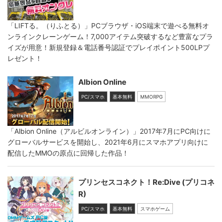
「LIFTる。（りふとる）」PCブラウザ・iOS端末で遊べる無料オ
ンラインクレーンゲーム！7,000アイテム突破するなど豊富なプラ
イズが用意！新規登録＆電話番号認証でプレイポイント500LPプ
レゼント！
Albion Online
PC/スマホ
基本無料
MMORPG
「Albion Online（アルビルオンライン）」2017年7月にPC向けに
グローバルサービスを開始し、2021年6月にスマホアプリ向けに
配信したMMOの原点に回帰した作品！
プリンセスコネクト！Re:Dive (プリコネ
R)
PC/スマホ
基本無料
スマホゲーム