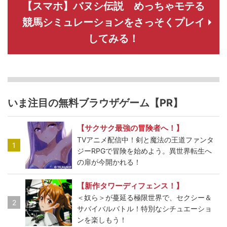
【スマホ】バヌシ伝説 めっちゃモテる
競馬シミュレーションをさっそくプレイ
してみる！
いま注目の無料ブラウザゲーム【PR】
【サクサク最強の冒険者へ！】
TVアニメ配信中！剣と魔法の王道ファンタ
1
ジーRPGで冒険を始めよう。異世界転生へ
の扉が今開かれる！
【新作タワーディフェンス！】
＜奴ら＞が蔓延る極限世界で、セクシー＆
2
サバイバルバトル！特別なシチュエーショ
ンを楽しもう！