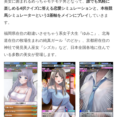
美女に囲まれるめっちゃモテモテ男となって、
誰でも気軽に
楽しめる4択クイズに答える恋愛シミュレーションと、本格競
馬シミュレーターという2基軸をメインにプレイ
していきま
す。
福岡県在住の勘違いさせちゃう系女子大生『ゆみこ』、北海
道在住の牧場生まれの純真ガール『のどか』、京都府在住の
神社で発見美人巫女『シズカ』など、日本全国各地に住んで
いる多数の美女が登場します。