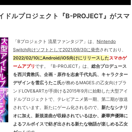
イドルプロジェクト『B-PROJECT』がスマ
「Bプロジェクト 流星ファンタジア」は、
Nintendo
Switch向けソフトとして2021/09/30に発売
されており、
2022/02/10にAndroid/iOS向けにリリースした
スマホゲ
ームアプリ
です。『B-PROJECT』は、
総合プロデュース
を西川貴教氏、企画・原作を志倉千代丸氏、キャラクター
デザインを雪広うたこ氏
が務めるMAGES.の乙女向けブラ
ンドLOVE&ARTが手掛ける2015年9月に始動した大型アイ
ドルプロジェクトで、テレビアニメ第一期、第二期が放送
されています。新たにゲーム化されるので、
新たなシナリ
オに加え、新規楽曲が収録されているほか、豪華声優陣に
よるフルボイスで紡ぎ出される新たな物語が楽しめる乙女