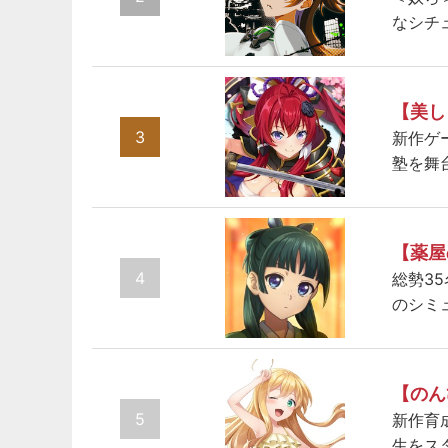
なシチ
【美し
3
新作ゲ
塾を舞
【薬屋
4
総勢3
のシミ
【のん
5
新作育
生をス