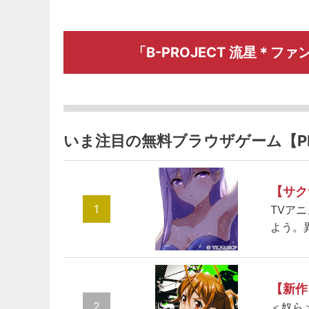
「B-PROJECT 流星＊
いま注目の無料ブラウザゲーム【P
【サク
1
TVア
よう。
【新作
2
＜奴ら