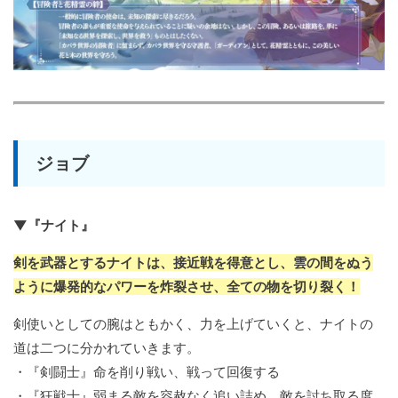
ジョブ
▼『ナイト』
剣を武器とするナイトは、接近戦を得意とし、雲の間をぬう
ように爆発的なパワーを炸裂させ、全ての物を切り裂く！
剣使いとしての腕はともかく、力を上げていくと、ナイトの
道は二つに分かれていきます。
・『剣闘士』命を削り戦い、戦って回復する
・『狂戦士』弱まる敵を容赦なく追い詰め、敵を討ち取る度