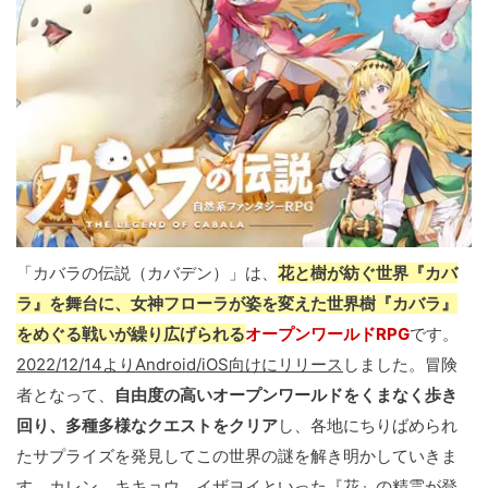
「カバラの伝説（カバデン）」は、
花と樹が紡ぐ世界『カバ
ラ』を舞台に、女神フローラが姿を変えた世界樹『カバラ』
をめぐる戦いが繰り広げられる
オープンワールドRPG
です。
2022/12/14よりAndroid/iOS向けにリリース
しました。冒険
者となって、
自由度の高いオープンワールドをくまなく歩き
回り、多種多様なクエストをクリア
し、各地にちりばめられ
たサプライズを発見してこの世界の謎を解き明かしていきま
す。カレン、キキョウ、イザヨイといった『花』の精霊が登