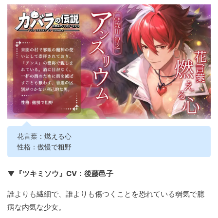
花言葉：燃える心
性格：傲慢で粗野
▼『ツキミソウ』CV：後藤邑子
誰よりも繊細で、誰よりも傷つくことを恐れている弱気で臆
病な内気な少女。