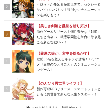
＜奴ら＞が蔓延る極限世界で、セクシー＆
2
サバイバルバトル！特別なシチュエーショ
ンを楽しもう！
【美しき剣姫と乱世を斬り拓け】
新作ゲームリリース！個性豊かな「剣姫」
3
たちと出会い、武應学園塾を舞台に巻き起
こる新たな戦いへ！
【薬屋の娘が、宮中を揺るがす】
総勢35名を超えるキャラが登場！TVアニ
4
メ『薬屋のひとりごと』のシミュレーショ
ンゲーム！
【のんびり異世界ライフ！】
5
新作育成RPGリリース！スマートフォンと
ともに異世界で新たな人生をスタート！
まだまだあります、無料ゲーム！