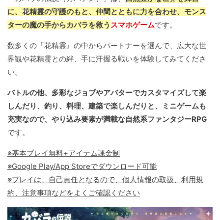
に、花精霊の守護のもと、仲間とともに力を合わせ、モンス
ターの魔の手からカバラを救う
スマホゲーム
です。
数多くの『花精霊』の中からパートナーを選んで、広大な世
界観や花精霊との絆、手に汗握る戦いを体験してみてくださ
い。
バトルの他、多彩なジョブやアバターでカスタマイズして楽
しんだり、釣り、料理、建築で楽しんだりと、ミニゲームも
充実なので、やり込み要素が満載な自然系ファンタジーRPG
です。
※基本プレイ無料+アイテム課金制
※Google Play/App Storeでダウンロード可能
※プレイは、自己責任となるので、個人情報の取扱、利用規
約、注意事項などをよくご確認ください