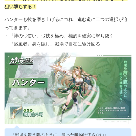
狙い撃ちする！
ハンターも技を磨き上げるにつれ、進む道に二つの選択が迫
ってきます。
・『神の弓使い』弓技を極め、標的を確実に撃ち抜く
・『逐風者』身を隠し、戦場で自在に駆け回る
『戦場を舞う鷹のように、狙った獲物は逃さない』