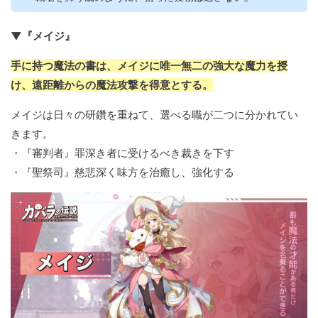
▼『メイジ』
手に持つ魔法の書は、メイジに唯一無二の強大な魔力を授
け、遠距離からの魔法攻撃を得意とする。
メイジは日々の研鑽を重ねて、選べる職が二つに分かれてい
きます。
・『審判者』罪深き者に受けるべき裁きを下す
・『聖祭司』慈悲深く味方を治癒し、強化する