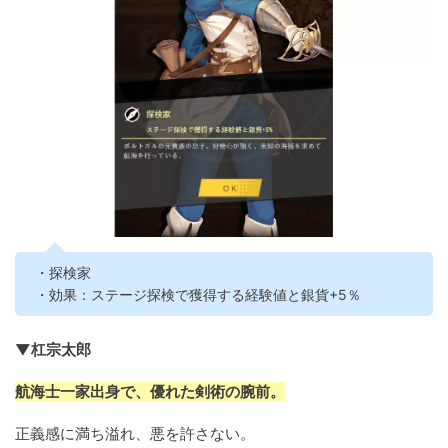
・探検家
・効果：ステージ探検で獲得する経験値と銀貨+5％
▼杠宗太郎
航海士一家出身で、優れた剣術の腕前。
正義感に満ち溢れ、悪を許さない。