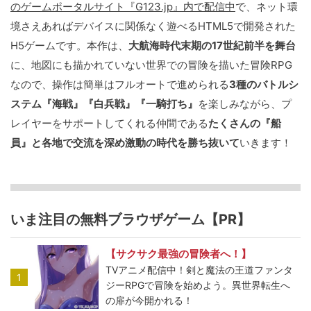
のゲームポータルサイト『G123.jp』内で配信中
で、ネット環
境さえあればデバイスに関係なく遊べるHTML5で開発された
H5ゲームです。本作は、
大航海時代末期の17世紀前半を舞台
に、地図にも描かれていない世界での冒険を描いた冒険RPG
なので、操作は簡単はフルオートで進められる
3種のバトルシ
ステム『海戦』『白兵戦』『一騎打ち』
を楽しみながら、プ
レイヤーをサポートしてくれる仲間である
たくさんの『船
員』と各地で交流を深め激動の時代を勝ち抜いて
いきます！
いま注目の無料ブラウザゲーム【PR】
【サクサク最強の冒険者へ！】
TVアニメ配信中！剣と魔法の王道ファンタ
1
ジーRPGで冒険を始めよう。異世界転生へ
の扉が今開かれる！