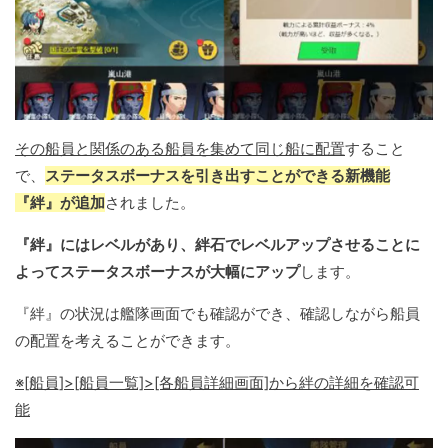
その船員と関係のある船員を集めて同じ船に配置
すること
で、
ステータスボーナスを引き出すことができる新機能
『絆』が追加
されました。
『絆』にはレベルがあり、絆石でレベルアップさせることに
よってステータスボーナスが大幅にアップ
します。
『絆』の状況は艦隊画面でも確認ができ、確認しながら船員
の配置を考えることができます。
※[船員]>[船員一覧]>[各船員詳細画面]から絆の詳細を確認可
能