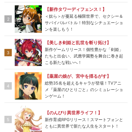
【新作タワーディフェンス！】
＜奴ら＞が蔓延る極限世界で、セクシー＆
2
サバイバルバトル！特別なシチュエーショ
ンを楽しもう！
【美しき剣姫と乱世を斬り拓け】
新作ゲームリリース！個性豊かな「剣姫」
3
たちと出会い、武應学園塾を舞台に巻き起
こる新たな戦いへ！
【薬屋の娘が、宮中を揺るがす】
総勢35名を超えるキャラが登場！TVアニ
4
メ『薬屋のひとりごと』のシミュレーショ
ンゲーム！
【のんびり異世界ライフ！】
5
新作育成RPGリリース！スマートフォンと
ともに異世界で新たな人生をスタート！