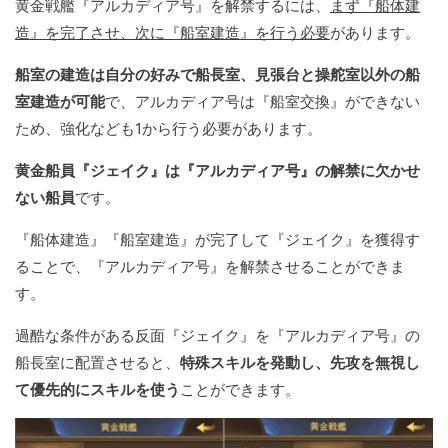
黄金戦艦『アルカディア号』を解禁するには、
まず『船体建
造』を完了させ、次に『船室建造』を行う必要
があります。
船室の建造は自分の好みで船長室、見張台と操舵室以外の船
室建造が可能
で、アルカディア号は『船室交換』ができない
ため、強化なども1から行う必要があります。
黄金船員『ジェイク』は『アルカディア号』の解禁に欠かせ
ない船員
です。
『船体建造』『船室建造』が完了して『ジェイク』を獲得す
ることで、『アルカディア号』を解禁させることができま
す。
過酷な条件がある反面『ジェイク』を『アルカディア号』の
船長室に配置させると、
特殊スキルを発動し、先攻を無視し
て優先的にスキルを使う
ことができます。