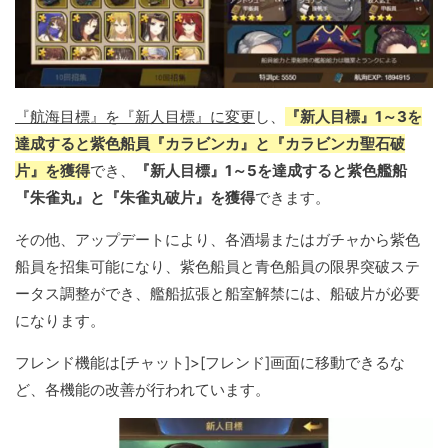
『航海目標』を『新人目標』に変更
し、
『新人目標』1～3を
達成すると紫色船員『カラビンカ』と『カラビンカ聖石破
片』を獲得
でき、
『新人目標』1～5を達成すると紫色艦船
『朱雀丸』と『朱雀丸破片』を獲得
できます。
その他、アップデートにより、各酒場またはガチャから紫色
船員を招集可能になり、紫色船員と青色船員の限界突破ステ
ータス調整ができ、艦船拡張と船室解禁には、船破片が必要
になります。
フレンド機能は[チャット]>[フレンド]画面に移動できるな
ど、各機能の改善が行われています。