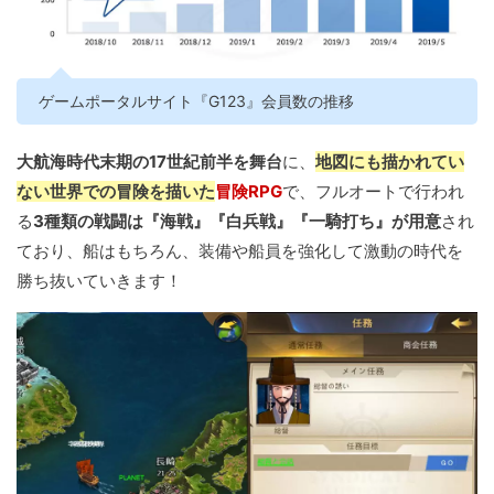
ゲームポータルサイト『G123』会員数の推移
大航海時代末期の17世紀前半を舞台
に、
地図にも描かれてい
ない世界での冒険を描いた
冒険RPG
で、フルオートで行われ
る
3種類の戦闘は『海戦』『白兵戦』『一騎打ち』が用意
され
ており、船はもちろん、装備や船員を強化して激動の時代を
勝ち抜いていきます！