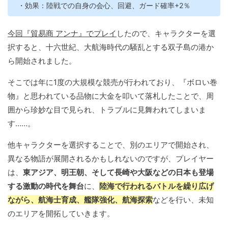
・効果：陸戦での自身の会心、回避、ガード確率+2％
今回『貿易商 アンナ』でプレイ
したので、キャラクターを選
択すると、十六世紀、大航海時代の騒乱とする双子島の港か
ら開始されました。
そこでは年に1度の大規模な競売が行われており、『ボロい巻
物』と思われている品物に大金を叩いて落札したことで、周
囲から珍妙な目で見られ、トラブルに見舞われてしまいま
す……。
他キャラクターを選択することで、別のエリアで開始され、
異なる物語が展開されるかもしれないのですが、プレイヤー
は、
東アジア、明王朝、そして長崎や大阪などの日本も登場
する激動の時代を舞台
に、
陸海で行われるバトルを繰り広げ
ながら、航海士育成、艦隊強化、航海探索
などを行い、未知
のエリアを開拓していきます。