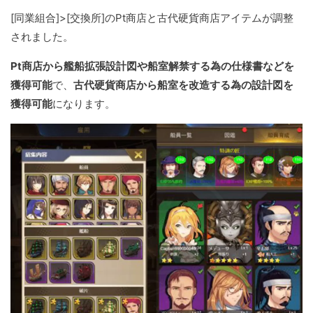
[同業組合]>[交換所]のPt商店と古代硬貨商店アイテムが調整
されました。
Pt商店から艦船拡張設計図や船室解禁する為の仕様書などを
獲得可能
で、
古代硬貨商店から船室を改造する為の設計図を
獲得可能
になります。