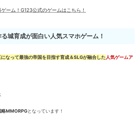
料ゲーム！
G123公式のゲームはこちら！
作る城育成が面白い人気スマホゲーム！
王になって最強の帝国を目指す育成＆SLGが融合した
人気ゲームア
ス
略MMORPG
となっています！