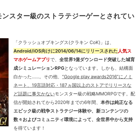
モンスター級のストラテジーゲーとされてい
「クラッシュオブキングス(クラキン CoK)」は、
Android/iOS向けに2014/06/14にリリースされた
人気ス
マホゲームアプリ
で、
全世界1億ダウンロード突破した城育
成シミュレーションRPG
となっています。しかも、結構面
白かった……。その他、
“Google play awards2016”にノミ
ネート、19言語対応・187ヵ国以上のストアでリリースな
ど話題に事欠かない
モンスター級の戦略MMORPGです。配
信が開始されてから2020年までの6年間、
本作は純正なる
エピック級の戦争ストラテジー体験や、新コンテンツの
数々およびコミュニティ環境によって、全世界中から支持
を得ています！