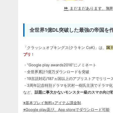
まだまだあります、無
全世界1億DL突破した最強の帝国を
「クラッシュオブキングス(クラキン CoK)」は、
国
プリ
！
・“Google play awards2016”にノミネート
・全世界累計1億万ダウンロードを突破
・19言語対応/187ヵ国以上のアプリストアでリリー
・3周年記念特別ドラマを沢村一樹氏主演でドラマ化
など、
話題に事欠かないモンスター級のスマホ向け戦
※基本プレイ無料+アイテム課金制
※Google play及び、App storeでダウンロード可能