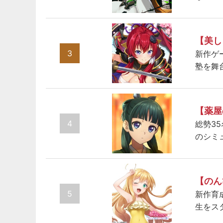
【美し
3
新作ゲ
塾を舞
【薬屋
4
総勢3
のシミ
【のん
5
新作育
生をス