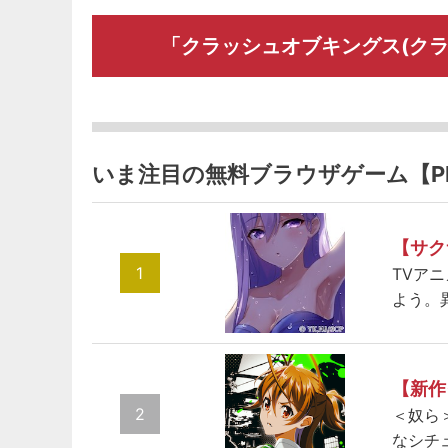
「クラッシュオブキングス(クラ
いま注目の無料ブラウザゲーム【P
【サク
1
TVア
よう。
【新作
2
＜奴ら
なシチ