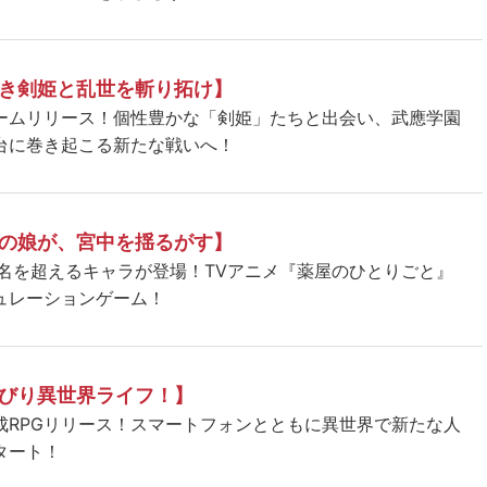
き剣姫と乱世を斬り拓け】
ームリリース！個性豊かな「剣姫」たちと出会い、武應学園
台に巻き起こる新たな戦いへ！
の娘が、宮中を揺るがす】
5名を超えるキャラが登場！TVアニメ『薬屋のひとりごと』
ュレーションゲーム！
びり異世界ライフ！】
成RPGリリース！スマートフォンとともに異世界で新たな人
タート！