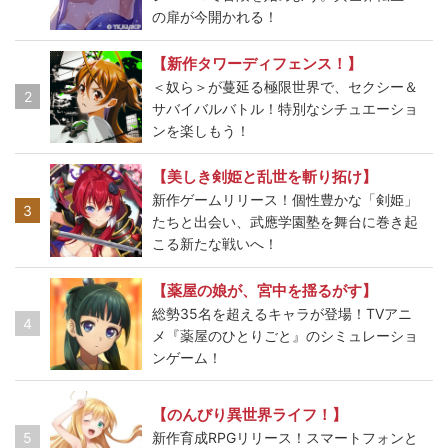
の扉が今開かれる！
【新作タワーディフェンス！】
＜奴ら＞が蔓延る極限世界で、セクシー＆
2
サバイバルバトル！特別なシチュエーショ
ンを楽しもう！
【美しき剣姫と乱世を斬り拓け】
新作ゲームリリース！個性豊かな「剣姫」
3
たちと出会い、武應学園塾を舞台に巻き起
こる新たな戦いへ！
【薬屋の娘が、宮中を揺るがす】
総勢35名を超えるキャラが登場！TVアニ
4
メ『薬屋のひとりごと』のシミュレーショ
ンゲーム！
【のんびり異世界ライフ！】
5
新作育成RPGリリース！スマートフォンと