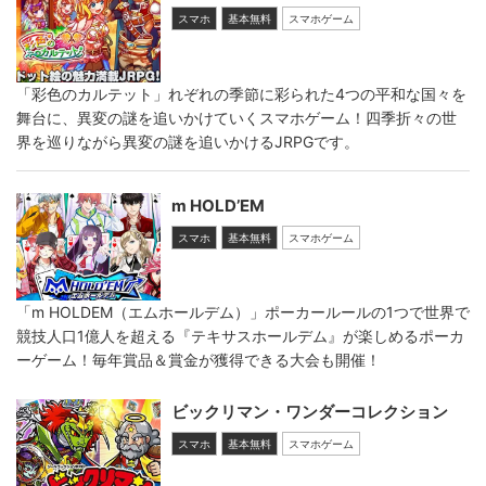
スマホ
基本無料
スマホゲーム
「彩色のカルテット」れぞれの季節に彩られた4つの平和な国々を
舞台に、異変の謎を追いかけていくスマホゲーム！四季折々の世
界を巡りながら異変の謎を追いかけるJRPGです。
m HOLD’EM
スマホ
基本無料
スマホゲーム
「m HOLDEM（エムホールデム）」ポーカールールの1つで世界で
競技人口1億人を超える『テキサスホールデム』が楽しめるポーカ
ーゲーム！毎年賞品＆賞金が獲得できる大会も開催！
ビックリマン・ワンダーコレクション
スマホ
基本無料
スマホゲーム