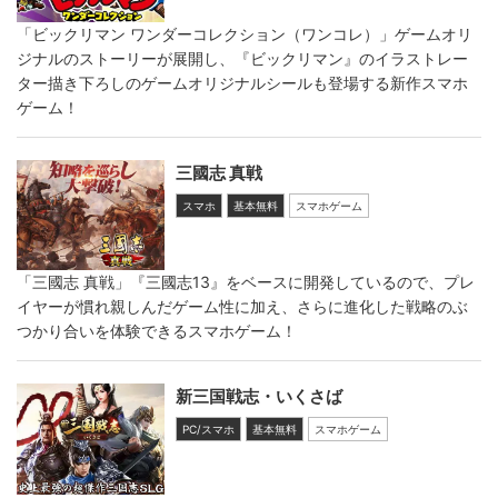
「ビックリマン ワンダーコレクション（ワンコレ）」ゲームオリ
ジナルのストーリーが展開し、『ビックリマン』のイラストレー
ター描き下ろしのゲームオリジナルシールも登場する新作スマホ
ゲーム！
三國志 真戦
スマホ
基本無料
スマホゲーム
「三國志 真戦」『三國志13』をベースに開発しているので、プレ
イヤーが慣れ親しんだゲーム性に加え、さらに進化した戦略のぶ
つかり合いを体験できるスマホゲーム！
新三国戦志・いくさば
PC/スマホ
基本無料
スマホゲーム