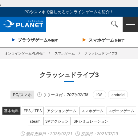
,
PCやスマホで楽しめるオンラインゲームを紹介！
ブラウザ
ゲーム
スマホ
ゲーム
を探す
を探す
オンラインゲームPLANET
スマホゲーム
クラッシュドライブ3
クラッシュドライブ3
PC/スマホ
リリース日：2021/07/08
iOS
android
基本無料
FPS／TPS
アクションゲーム
スマホゲーム
スポーツゲーム
steam
SPアクション
SPシミュレーション
最終更新日：
2025/02/21
投稿日：2021/07/19