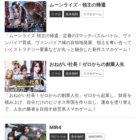
ムーンライズ・領主の帰還
スマホ
基本無料
スマホゲーム
「ムーンライズ 領主の帰還」定番の3マッチパズルバトル、ヴァ
ンパイア育成、ヴァンパイア城の自領地発展、領土を奪い合って
いくストラテジー要素などが丸っと融合した新作スマホゲーム！
おねがい社長！ゼロからの創業人生
スマホ
基本無料
スマホゲーム
「おねがい社長！ゼロからの創業人生」ゼロから起業し、財産を
積み上げ、自分だけのビジネス帝国を作り出し、運命を塗り替え
て、人生の勝者を目指す経営系スマホゲーム！
MIR4
PC/スマホ
基本無料
MMORPG