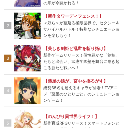
の扉が今開かれる！
【新作タワーディフェンス！】
＜奴ら＞が蔓延る極限世界で、セクシー＆
2
サバイバルバトル！特別なシチュエーショ
ンを楽しもう！
【美しき剣姫と乱世を斬り拓け】
新作ゲームリリース！個性豊かな「剣姫」
3
たちと出会い、武應学園塾を舞台に巻き起
こる新たな戦いへ！
【薬屋の娘が、宮中を揺るがす】
総勢35名を超えるキャラが登場！TVアニ
4
メ『薬屋のひとりごと』のシミュレーショ
ンゲーム！
【のんびり異世界ライフ！】
5
新作育成RPGリリース！スマートフォンと