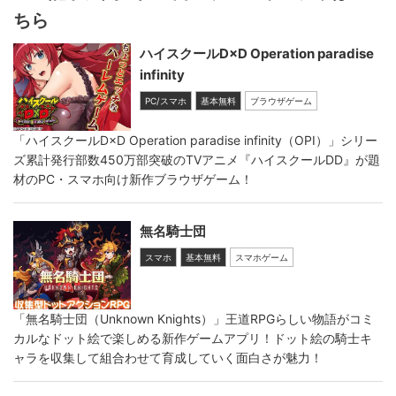
ちら
ハイスクールD×D Operation paradise
infinity
PC/スマホ
基本無料
ブラウザゲーム
「ハイスクールD×D Operation paradise infinity（OPI）」シリー
ズ累計発行部数450万部突破のTVアニメ『ハイスクールDD』が題
材のPC・スマホ向け新作ブラウザゲーム！
無名騎士団
スマホ
基本無料
スマホゲーム
「無名騎士団（Unknown Knights）」王道RPGらしい物語がコミ
カルなドット絵で楽しめる新作ゲームアプリ！ドット絵の騎士キ
ャラを収集して組合わせて育成していく面白さが魅力！