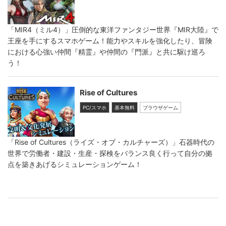
「MIR4（ミル4）」圧倒的な東洋ファンタジー世界『MIR大陸』で
王座を手にするスマホゲーム！能力やスキルを強化したり、冒険
における心強い仲間『精霊』や仲間の『門派』と共に駆け巡ろ
う！
Rise of Cultures
PC/スマホ
基本無料
ブラウザゲーム
「Rise of Cultures（ライズ・オブ・カルチャーズ）」石器時代の
世界で労働者・建設・生産・探検をバランス良く行って自分の拠
点を築きあげるシミュレーションゲーム！