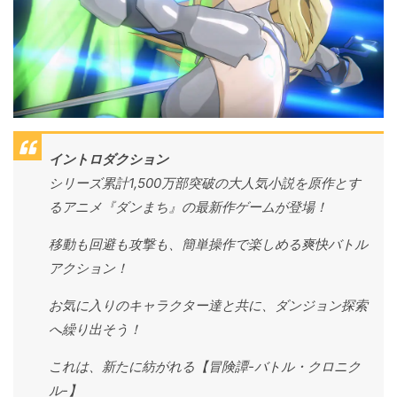
イントロダクション
シリーズ累計1,500万部突破の大人気小説を原作とす
るアニメ『ダンまち』の最新作ゲームが登場！
移動も回避も攻撃も、簡単操作で楽しめる爽快バトル
アクション！
お気に入りのキャラクター達と共に、ダンジョン探索
へ繰り出そう！
これは、新たに紡がれる【冒険譚-バトル・クロニク
ル-】