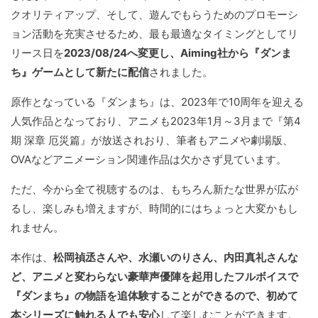
クオリティアップ、そして、遊んでもらうためのプロモーシ
ョン活動を充実させるため、最も最適なタイミングとしてリ
リース日を
2023/08/24へ変更し、Aiming社から『ダンま
ち』ゲームとして新たに配信
されました。
原作となっている『ダンまち』は、2023年で10周年を迎える
人気作品となっており、アニメも2023年1月～3月まで『第4
期 深章 厄災篇』が放送されおり、筆者もアニメや劇場版、
OVAなどアニメーション関連作品は欠かさず見ています。
ただ、今から全て視聴するのは、もちろん新たな世界が広が
るし、楽しみも増えますが、時間的にはちょっと大変かもし
れません。
本作は、
松岡禎丞さんや、水瀬いのりさん、内田真礼さんな
ど、アニメと変わらない豪華声優陣を起用したフルボイスで
『ダンまち』の物語を追体験することができるので、初めて
本シリーズに触れる人でも安心
して楽しむことができます。