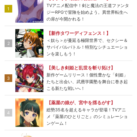
TVアニメ配信中！剣と魔法の王道ファンタ
1
ジーRPGで冒険を始めよう。異世界転生へ
の扉が今開かれる！
【新作タワーディフェンス！】
＜奴ら＞が蔓延る極限世界で、セクシー＆
2
サバイバルバトル！特別なシチュエーショ
ンを楽しもう！
【美しき剣姫と乱世を斬り拓け】
新作ゲームリリース！個性豊かな「剣姫」
3
たちと出会い、武應学園塾を舞台に巻き起
こる新たな戦いへ！
【薬屋の娘が、宮中を揺るがす】
総勢35名を超えるキャラが登場！TVアニ
4
メ『薬屋のひとりごと』のシミュレーショ
ンゲーム！