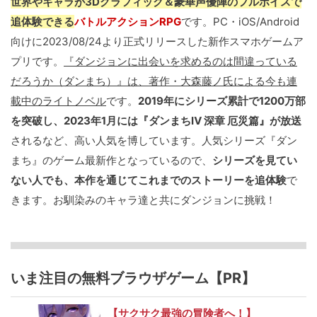
世界やキャラが3Dグラフィック＆豪華声優陣のフルボイスで
追体験できる
バトルアクションRPG
です。PC・iOS/Android
向けに2023/08/24より正式リリースした新作スマホゲームア
プリです。
『ダンジョンに出会いを求めるのは間違っている
だろうか（ダンまち）』は、著作・大森藤ノ氏による今も連
載中のライトノベル
です。
2019年にシリーズ累計で1200万部
を突破し、2023年1月には『ダンまちⅣ 深章 厄災篇』が放送
されるなど、高い人気を博しています。人気シリーズ『ダン
まち』のゲーム最新作となっているので、
シリーズを見てい
ない人でも、本作を通じてこれまでのストーリーを追体験
で
きます。お馴染みのキャラ達と共にダンジョンに挑戦！
いま注目の無料ブラウザゲーム【PR】
【サクサク最強の冒険者へ！】