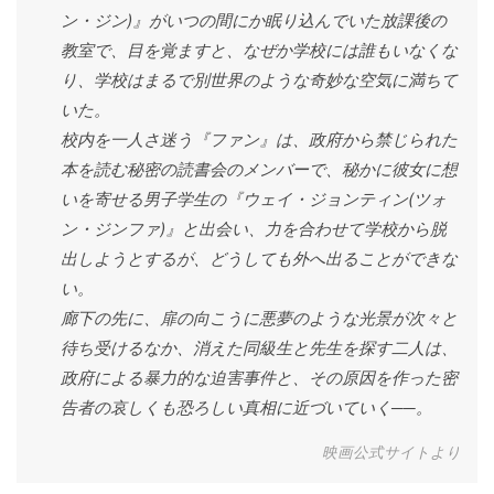
ン・ジン)』がいつの間にか眠り込んでいた放課後の
教室で、目を覚ますと、なぜか学校には誰もいなくな
り、学校はまるで別世界のような奇妙な空気に満ちて
いた。
校内を一人さ迷う『ファン』は、政府から禁じられた
本を読む秘密の読書会のメンバーで、秘かに彼女に想
いを寄せる男子学生の『ウェイ・ジョンティン(ツォ
ン・ジンファ)』と出会い、力を合わせて学校から脱
出しようとするが、どうしても外へ出ることができな
い。
廊下の先に、扉の向こうに悪夢のような光景が次々と
待ち受けるなか、消えた同級生と先生を探す二人は、
政府による暴力的な迫害事件と、その原因を作った密
告者の哀しくも恐ろしい真相に近づいていく──。
映画公式サイトより