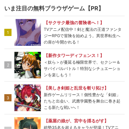
いま注目の無料ブラウザゲーム【PR】
【サクサク最強の冒険者へ！】
TVアニメ配信中！剣と魔法の王道ファンタ
1
ジーRPGで冒険を始めよう。異世界転生へ
の扉が今開かれる！
【新作タワーディフェンス！】
＜奴ら＞が蔓延る極限世界で、セクシー＆
2
サバイバルバトル！特別なシチュエーショ
ンを楽しもう！
【美しき剣姫と乱世を斬り拓け】
新作ゲームリリース！個性豊かな「剣姫」
3
たちと出会い、武應学園塾を舞台に巻き起
こる新たな戦いへ！
【薬屋の娘が、宮中を揺るがす】
総勢35名を超えるキャラが登場！TVアニ