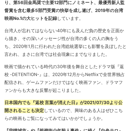
り、第56回金馬奨で主要12部門にノミネート、最優秀新人監
督賞を含む最多5部門受賞の快挙を成し遂げ、2019年の台湾
映画No.1の大ヒットを記録
しています。
台湾人が忘れてはならない40年にも及んだ負の歴史を正面か
ら描き、その深いメッセージ性が台湾の多くの人の胸をう
ち、2020年1月に行われた台湾総統選挙にも影響を及ぼしたと
言われ、まさに台湾では社会現象にまでなりました。
映画で描かれている時代の30年後を舞台としたドラマ版『返
校 -DETENTION-』は、2020年12月からNetflixで全世界独占
配信され、ゲームファンだけではなく映画ファン、ドラマフ
ァンからも大きな反響が起こりました。
日本国内でも『返校 言葉が消えた日』が2021/07/30より公
開されることも決定
しているので、興味のある人はぜひこち
らの映画もご覧になってみてはいかがでしょうか。
『悲情城市』や『䚃嶺街少年殺人事件』に続く『白色テロ』