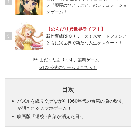
4
メ『薬屋のひとりごと』のシミュレーショ
ンゲーム！
【のんびり異世界ライフ！】
5
新作育成RPGリリース！スマートフォンと
ともに異世界で新たな人生をスタート！
まだまだあります、無料ゲーム！
G123公式のゲームはこちら！
目次
パズルを織り交ぜながら1960年代の台湾の負の歴史
が明されるスマホゲーム！
映画版『返校 -言葉が消えた日-』