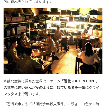
的に連れ去られてしまいます。
奇妙な空気に満ちた世界は、
ゲーム「返校 -DETENTION-」
の世界に迷い込んだかのように、観ている者を一気にクライ
マックスまで誘い
ます。
『悲情城市』や『牯嶺街少年殺人事件』に続き、白色テロ時