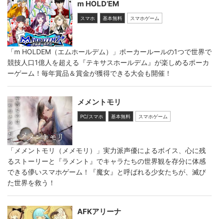
m HOLD’EM
スマホ
基本無料
スマホゲーム
「m HOLDEM（エムホールデム）」ポーカールールの1つで世界で
競技人口1億人を超える『テキサスホールデム』が楽しめるポーカ
ーゲーム！毎年賞品＆賞金が獲得できる大会も開催！
メメントモリ
PC/スマホ
基本無料
スマホゲーム
「メメントモリ（メメモリ）」実力派声優によるボイス、心に残
るストーリーと『ラメント』でキャラたちの世界観を存分に体感
できる儚いスマホゲーム！『魔女』と呼ばれる少女たちが、滅び
た世界を救う！
AFKアリーナ