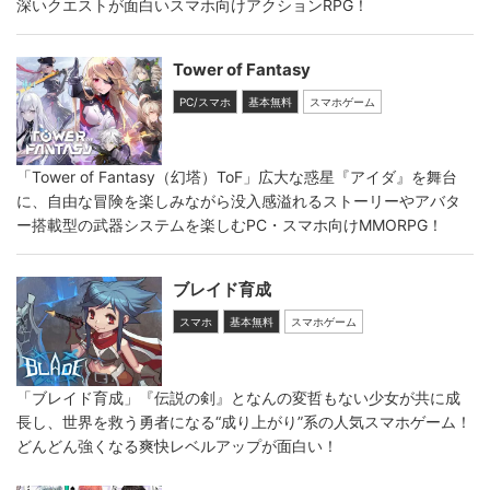
深いクエストが面白いスマホ向けアクションRPG！
Tower of Fantasy
PC/スマホ
基本無料
スマホゲーム
「Tower of Fantasy（幻塔）ToF」広大な惑星『アイダ』を舞台
に、自由な冒険を楽しみながら没入感溢れるストーリーやアバタ
ー搭載型の武器システムを楽しむPC・スマホ向けMMORPG！
ブレイド育成
スマホ
基本無料
スマホゲーム
「ブレイド育成」『伝説の剣』となんの変哲もない少女が共に成
長し、世界を救う勇者になる“成り上がり”系の人気スマホゲーム！
どんどん強くなる爽快レベルアップが面白い！