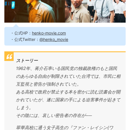
・公式HP：
henko-movie.com
・公式Twitter：
@henko_movie
ストーリー
1962年、蒋介石率いる国民党の独裁政権のもと国民
のあらゆる自由が制限されていた台湾では、市民に相
互監視と密告が強制されていた。
ある高校で政府が禁止する本を密かに読む読書会が開
かれていたが、遂に国家の手による迫害事件が起きて
しまう。
その陰には、哀しい密告者の存在が──
翠華高校に通う女子高生の『ファン・レイシン(ワ