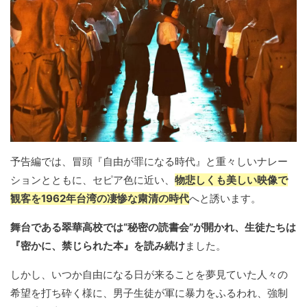
予告編では、冒頭『自由が罪になる時代』と重々しいナレー
ションとともに、セピア色に近い、
物悲しくも美しい映像で
観客を1962年台湾の凄惨な粛清の時代
へと誘います。
舞台である翠華高校では“秘密の読書会”が開かれ、生徒たちは
『密かに、禁じられた本』を読み続け
ました。
しかし、いつか自由になる日が来ることを夢見ていた人々の
希望を打ち砕く様に、男子生徒が軍に暴力をふるわれ、強制