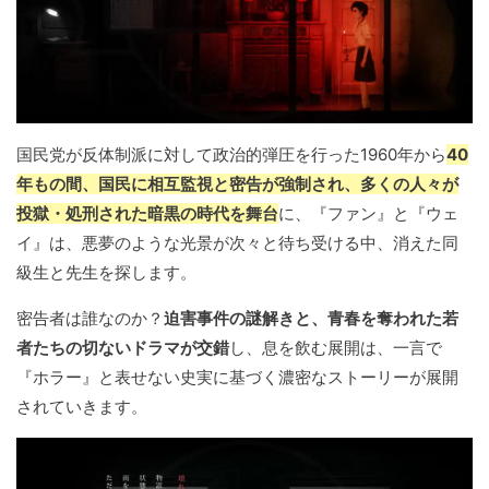
国民党が反体制派に対して政治的弾圧を行った1960年から
40
年もの間、国民に相互監視と密告が強制され、多くの人々が
投獄・処刑された暗黒の時代を舞台
に、『ファン』と『ウェ
イ』は、悪夢のような光景が次々と待ち受ける中、消えた同
級生と先生を探します。
密告者は誰なのか？
迫害事件の謎解きと、青春を奪われた若
者たちの切ないドラマが交錯
し、息を飲む展開は、一言で
『ホラー』と表せない史実に基づく濃密なストーリーが展開
されていきます。