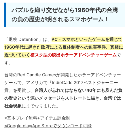
パズルを織り交ぜながら1960年代の台湾
の負の歴史が明されるスマホゲーム！
「返校 Detention」は、
PC・スマホといったゲームを通じて
1960年代に起きた政府による反体制者への迫害事件、真相に
近づいていく
横スク型の脱出ホラーアドベンチャーゲーム
で
す。
台湾のRed Candle Gamesが開発したホラーアドベンチャー
ゲームで、アメリカで『IndieCade 2017ベストジャーニー
賞』を受賞し、
台湾人が忘れてはならない40年にも及んだ負
の歴史という深いメッセージをストレートに描き、台湾では
社会現象
にまでなりました。
※基本プレイ無料+アイテム課金制
※Google play/App Storeでダウンロード可能