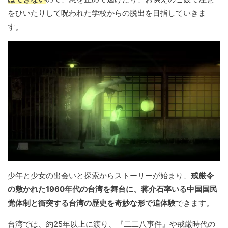
をひいたりして呪われた学校からの脱出を目指していきま
す。
少年と少女の出会いと探索からストーリーが始まり、
戒厳令
の敷かれた1960年代の台湾を舞台に、蒋介石率いる中国国民
党体制と衝突する台湾の歴史を奇妙な形で追体験
できます。
台湾では、約25年以上に渡り、『二二八事件』や戒厳時代の