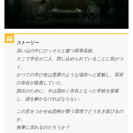
ストーリー
深い山の中にひっそりと建つ翠華高校。
そこで学生が二人、閉じ込められていることに気がつ
く。
かつての学び舎は悪夢のような場所へと変貌し、冥府
の存在が跋扈していた。
脱出のために、今は謎めく存在となった学校を探索
し、謎を解かなければならない。
この息をつかせぬ恐怖が襲う環境でどう生き延びるの
か。
無事に戻れるのだろうか？