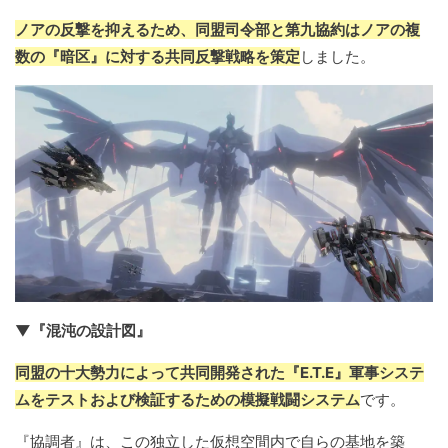
ノアの反撃を抑えるため、同盟司令部と第九協約はノアの複
数の『暗区』に対する共同反撃戦略を策定
しました。
▼『混沌の設計図』
同盟の十大勢力によって共同開発された『E.T.E』軍事システ
ムをテストおよび検証するための模擬戦闘システム
です。
『協調者』は、この独立した仮想空間内で自らの基地を築