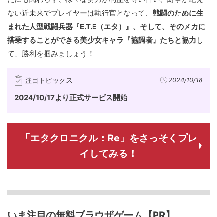
ない近未来でプレイヤーは執行官となって、
戦闘のために生
まれた人型戦闘兵器『E.T.E（エタ）』、そして、そのメカに
搭乗することができる美少女キャラ『協調者』たちと協力
し
て、勝利を掴みましょう！
注目トピックス
2024/10/18
2024/10/17より正式サービス開始
「エタクロニクル：Re」をさっそくプレ
イしてみる！
いま注目の無料ブラウザゲーム【PR】