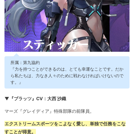
所属：第九協約
『力を持つことができるのは、とても幸運なことです。だか
ら私たちは、力なき人々のために戦わなければいけないので
す。』
▼『ブラッツ』CV：大西 沙織
マーズ『グレイディア』特殊部隊の前隊員。
エクストリームスポーツをこよなく愛し、単独で任務をこな
すことが得意。