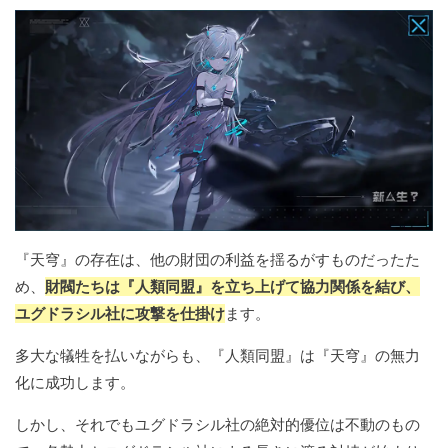
『天穹』の存在は、他の財団の利益を揺るがすものだったた
め、
財閥たちは『人類同盟』を立ち上げて協力関係を結び、
ユグドラシル社に攻撃を仕掛け
ます。
多大な犠牲を払いながらも、『人類同盟』は『天穹』の無力
化に成功します。
しかし、それでもユグドラシル社の絶対的優位は不動のもの