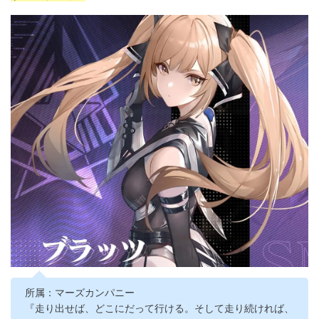
所属：マーズカンパニー
『走り出せば、どこにだって行ける。そして走り続ければ、