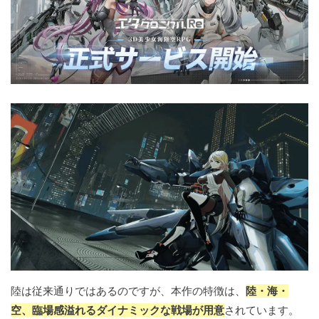
陸は従来通りではあるのですが、本作の特徴は、
陸・海・
空、臨場感溢れるダイナミックな戦場が用意
されています。