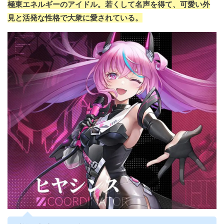
極東エネルギーのアイドル。若くして名声を得て、可愛い外
見と活発な性格で大衆に愛されている。