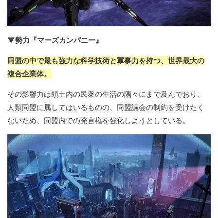
▼勢力『マーズカンパニー』
同盟の中で最も強力な科学技術と軍事力を持つ、世界最大の
複合企業体。
その影響力は領土内の民衆の生活の隅々にまで及んでおり、
人類同盟に属してはいるものの、同盟議会の制約を受けたく
ないため、同盟内での発言権を強化しようとしている。