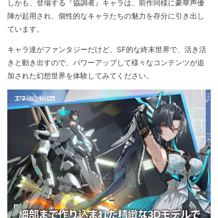
しかも、登場する『協調者』キャラは、前作同様に豪華声優
陣が起用され、個性的なキャラたちの魅力を存分に引き出し
ています。
キャラ達がファンタジーだけど、SF的な終末世界で、活き活
きと動き出すので、パワーアップして様々なコンテンツが追
加された幻想世界を体験してみてください。