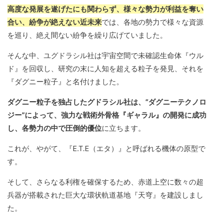
高度な発展を遂げたにも関わらず、様々な勢力が利益を奪い
合い、紛争が絶えない近未来
では、各地の勢力で様々な資源
を巡り、絶え間ない紛争を繰り広げていました。
そんな中、ユグドラシル社は宇宙空間で未確認生命体『ウル
ド』を回収し、研究の末に人知を超える粒子を発見、それを
『ダグニー粒子』と名付けました。
ダグニー粒子を独占したグドラシル社は、“ダグニーテクノロ
ジー”によって、強力な戦術外骨格『ギャラル』の開発に成功
し、各勢力の中で圧倒的優位
に立ちます。
これが、やがて、『E.T.E（エタ）』と呼ばれる機体の原型で
す。
そして、さらなる利権を確保するため、赤道上空に数々の超
兵器が搭載された巨大な環状軌道基地『天穹』を建設しまし
た。