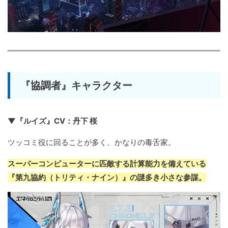
『協調者』キャラクター
▼『ルイズ』CV：丹下 桜
ツッコミ役に回ることが多く、かなりの毒舌家。
スーパーコンピューターに匹敵する計算能力を備えている
『第九協約（トリティ・ナイン）』の謎多き小さな参謀。