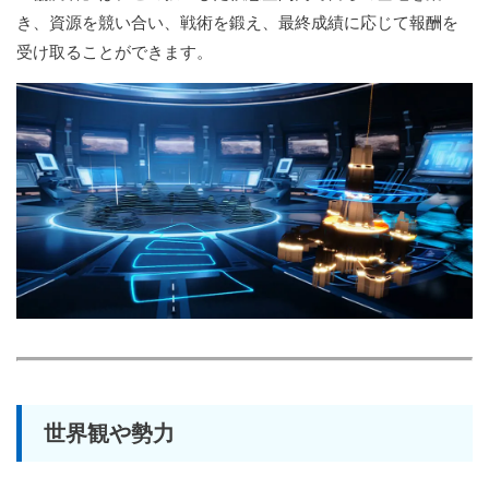
き、資源を競い合い、戦術を鍛え、最終成績に応じて報酬を
受け取ることができます。
世界観や勢力