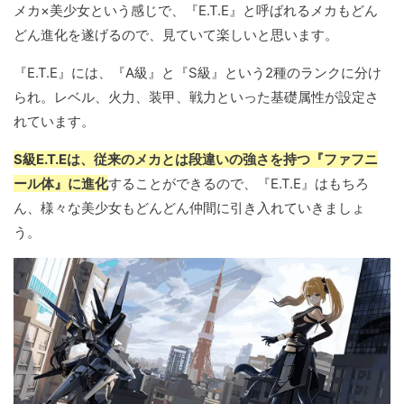
メカ×美少女という感じで、『E.T.E』と呼ばれるメカもどん
どん進化を遂げるので、見ていて楽しいと思います。
『E.T.E』には、『A級』と『S級』という2種のランクに分け
られ。レベル、火力、装甲、戦力といった基礎属性が設定さ
れています。
S級E.T.Eは、従来のメカとは段違いの強さを持つ『ファフニ
ール体』に進化
することができるので、『E.T.E』はもちろ
ん、様々な美少女もどんどん仲間に引き入れていきましょ
う。