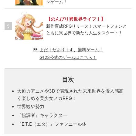
ンゲーム！
【のんびり異世界ライフ！】
5
新作育成RPGリリース！スマートフォンと
ともに異世界で新たな人生をスタート！
まだまだあります、無料ゲーム！
G123公式のゲームはこちら！
目次
大迫力アニメや3Dで表現された未来世界を没入感高
く楽しめる美少女メカRPG！
世界観や勢力
『協調者』キャラクター
『E.T.E（エタ）』ファフニール体