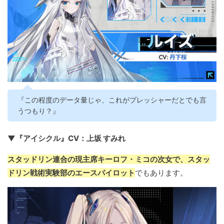
『この程度のデータ量じゃ、これがプレッシャーだとでも言
うつもり？』
▼『アイシクル』CV：上坂 すみれ
スタッドリン連合の現主席キーロフ・ミコの次女で、スタッ
ドリン戦術実験部のエースパイロット
でもあります。