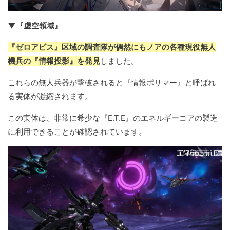
▼『虚空領域』
『ゼロアビス』区域の調査隊が偶然にもノアの各種現役無人
機兵の『情報投影』を発見
しました。
これらの無人兵器が撃破されると『情報ポリマー』と呼ばれ
る実体が凝縮されます。
この実体は、非常に希少な『E.T.E』のエネルギーコアの製造
に利用できることが確認されています。