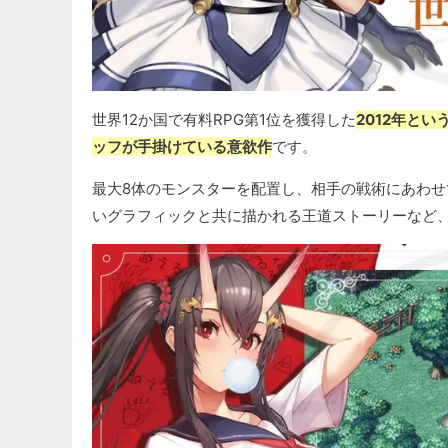
世界12か国で有料RPG第1位を獲得した
2012年と
ッフが手掛けている意欲作
です。
最大8体のモンスターを配置し、相手の戦術にあわ
いグラフィックと共に描かれる王道ストーリーなど