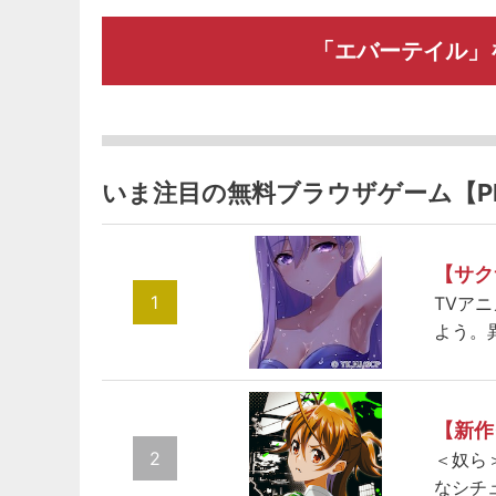
「エバーテイル」
いま注目の無料ブラウザゲーム【P
【サク
1
TVア
よう。
【新作
2
＜奴ら
なシチ