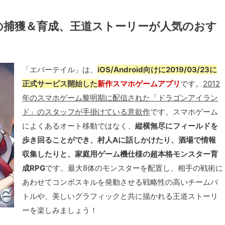
の捕獲＆育成、王道ストーリーが人気のおす
「エバーテイル」は、
iOS/Android向けに2019/03/23に
正式サービス開始した
新作スマホゲームアプリ
です。
2012
年のスマホゲーム黎明期に配信された「ドラゴンアイラン
ド」のスタッフが手掛けている意欲作
です。スマホゲーム
によくあるオート移動ではなく、
縦横無尽にフィールドを
歩き回ることができ、村人Aに話しかけたり、酒場で情報
収集したりと、家庭用ゲーム機仕様の超本格モンスター育
成RPG
です。最大8体のモンスターを配置し、相手の戦術に
あわせてコンボスキルを発動させる戦略性の高いチームバ
トルや、美しいグラフィックと共に描かれる王道ストーリ
ーを楽しみましょう！