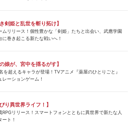
き剣姫と乱世を斬り拓け】
ームリリース！個性豊かな「剣姫」たちと出会い、武應学園
台に巻き起こる新たな戦いへ！
の娘が、宮中を揺るがす】
5名を超えるキャラが登場！TVアニメ『薬屋のひとりごと』
ュレーションゲーム！
びり異世界ライフ！】
成RPGリリース！スマートフォンとともに異世界で新たな人
タート！