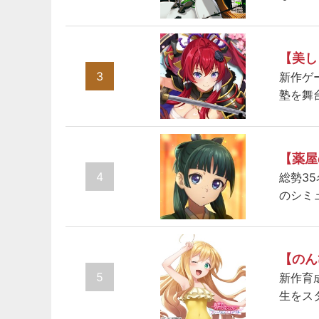
【美し
3
新作ゲ
塾を舞
【薬屋
4
総勢3
のシミ
【のん
5
新作育
生をス