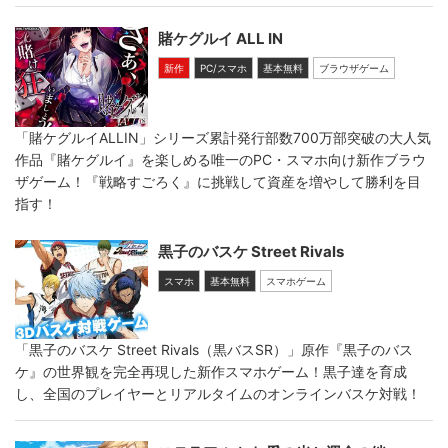
賭ケグルイ ALL IN
新作
PC/スマホ
基本無料
ブラウザゲーム
「賭ケグルイALLIN」シリーズ累計発行部数700万部突破の大人気
作品『賭ケグルイ』を楽しめる唯一のPC・スマホ向け新作ブラウ
ザゲーム！『戦略すごろく』に挑戦して資産を増やして勝利を目
指す！
黒子のバスケ Street Rivals
スマホ
基本無料
スマホゲーム
「黒子のバスケ Street Rivals（黒バスSR）」原作『黒子のバス
ケ』の世界観を完全再現した新作スマホゲーム！黒子達を育成
し、全国のプレイヤーとリアルタイムのオンラインバスケ対戦！