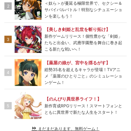
＜奴ら＞が蔓延る極限世界で、セクシー＆
2
サバイバルバトル！特別なシチュエーショ
ンを楽しもう！
【美しき剣姫と乱世を斬り拓け】
新作ゲームリリース！個性豊かな「剣姫」
3
たちと出会い、武應学園塾を舞台に巻き起
こる新たな戦いへ！
【薬屋の娘が、宮中を揺るがす】
総勢35名を超えるキャラが登場！TVアニ
4
メ『薬屋のひとりごと』のシミュレーショ
ンゲーム！
【のんびり異世界ライフ！】
5
新作育成RPGリリース！スマートフォンと
ともに異世界で新たな人生をスタート！
まだまだあります、無料ゲーム！