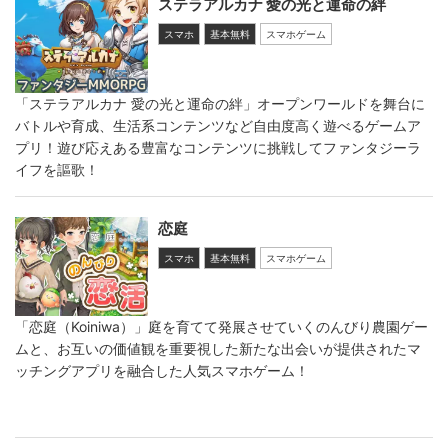
ステラアルカナ 愛の光と運命の絆
スマホ
基本無料
スマホゲーム
「ステラアルカナ 愛の光と運命の絆」オープンワールドを舞台に
バトルや育成、生活系コンテンツなど自由度高く遊べるゲームア
プリ！遊び応えある豊富なコンテンツに挑戦してファンタジーラ
イフを謳歌！
恋庭
スマホ
基本無料
スマホゲーム
「恋庭（Koiniwa）」庭を育てて発展させていくのんびり農園ゲー
ムと、お互いの価値観を重要視した新たな出会いが提供されたマ
ッチングアプリを融合した人気スマホゲーム！