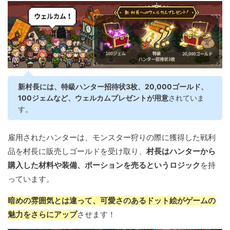
新村長には、特級ハンター招待状3枚、20,000ゴールド、
100ジェムなど、ウェルカムプレゼントが用意
されていま
す。
雇用されたハンターは、モンスター狩りの際に獲得した戦利
品を村長に販売しゴールドを受け取り、
村長はハンターから
購入した材料や装備、ポーションを売るというロジック
を持
っています。
暗めの雰囲気とは違って、可愛さのあるドット絵がゲームの
魅力をさらにアップ
させます！