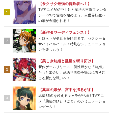
【サクサク最強の冒険者へ！】
TVアニメ配信中！剣と魔法の王道ファンタ
1
ジーRPGで冒険を始めよう。異世界転生へ
の扉が今開かれる！
【新作タワーディフェンス！】
＜奴ら＞が蔓延る極限世界で、セクシー＆
2
サバイバルバトル！特別なシチュエーショ
ンを楽しもう！
【美しき剣姫と乱世を斬り拓け】
新作ゲームリリース！個性豊かな「剣姫」
3
たちと出会い、武應学園塾を舞台に巻き起
こる新たな戦いへ！
【薬屋の娘が、宮中を揺るがす】
総勢35名を超えるキャラが登場！TVアニ
4
メ『薬屋のひとりごと』のシミュレーショ
ンゲーム！