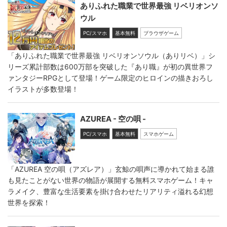
ありふれた職業で世界最強 リベリオンソ
ウル
PC/スマホ
基本無料
ブラウザゲーム
「ありふれた職業で世界最強 リベリオンソウル（ありリベ）」シ
リーズ累計部数は600万部を突破した『あり職』が初の異世界フ
ァンタジーRPGとして登場！ゲーム限定のヒロインの描きおろし
イラストが多数登場！
AZUREA - 空の唄 -
PC/スマホ
基本無料
スマホゲーム
「AZUREA 空の唄（アズレア）」玄鯨の唄声に導かれて始まる誰
も見たことがない世界の物語が展開する無料スマホゲーム！キャ
ラメイク、豊富な生活要素を掛け合わせたリアリティ溢れる幻想
世界を探索！