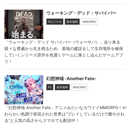
ウォーキング・デッド：サバイバー
PC/スマホ
基本無料
MMORPG
「ウォーキング・デッド サバイバー（ウォーサバ）」迫り来る
様々な脅威から生き残るため、基地の建設をして生存場所を確保
していくシリーズ原作を色濃くゲームに落とし込んだゲームアプ
リ！
幻想神域 -Another Fate-
PC
基本無料
MMORPG
「幻想神域 Another Fate」アニメみたいなカワイイMMORPG！や
わらかい色調で表現された世界は“プレイしているだけで癒やされ
る”と人気の高さからスマホでも配信中！