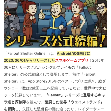
「Fallout Shelter Online」は、
Android/iOS向けに
2020/06/01からリリースした
スマホゲームアプリ
！
2015年
06月にリリースされたシングルプレイ版の『Fallout
Shelter』の公式続編として登場
します。前作『Fallout
Shelter』は、App Store2015年のベストアプリに輝き、総ダ
ウンロード数は2億回以上を記録しているなど、世界中で大ヒ
ットを記録しています。
『Fallout』シリーズに登場するキャ
ラ達と探検隊
を組んで、
荒廃した世界『ウェイストランド』
を冒険
し、失踪した監督官の謎に迫ったり、レイダーやスー