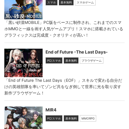
スマホ
基本無料
スマホゲーム
「黒い砂漠MOBILE」PC版をベースに制作され、これまでのスマ
ホMMOと一線を画す人気ゲームアプリ！スマホに搭載されている
グラフィックスは完成度・クオリティが高い！
End of Future -The Last Days-
PC/スマホ
基本無料
ブラウザゲーム
「End of Future The Last Days（EOF）」スキルで変わる自分だ
けの英雄部隊を率いてゾンビ共をなぎ倒して世界に光を取り戻す
新作ブラウザゲーム！
MIR4
PC/スマホ
基本無料
MMORPG