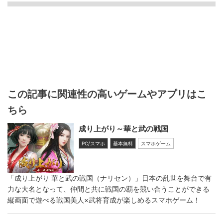
この記事に関連性の高いゲームやアプリはこ
ちら
成り上がり～華と武の戦国
PC/スマホ
基本無料
スマホゲーム
「成り上がり 華と武の戦国（ナリセン）」日本の乱世を舞台で有
力な大名となって、仲間と共に戦国の覇を競い合うことができる
縦画面で遊べる戦国美人×武将育成が楽しめるスマホゲーム！