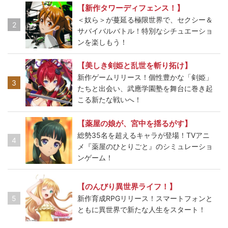
【新作タワーディフェンス！】
＜奴ら＞が蔓延る極限世界で、セクシー＆
2
サバイバルバトル！特別なシチュエーショ
ンを楽しもう！
【美しき剣姫と乱世を斬り拓け】
新作ゲームリリース！個性豊かな「剣姫」
3
たちと出会い、武應学園塾を舞台に巻き起
こる新たな戦いへ！
【薬屋の娘が、宮中を揺るがす】
総勢35名を超えるキャラが登場！TVアニ
4
メ『薬屋のひとりごと』のシミュレーショ
ンゲーム！
【のんびり異世界ライフ！】
5
新作育成RPGリリース！スマートフォンと
ともに異世界で新たな人生をスタート！