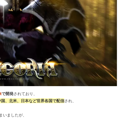
t
で開発
されており、
中国、北米、日本など世界各国で配信
され、
まいましたが、