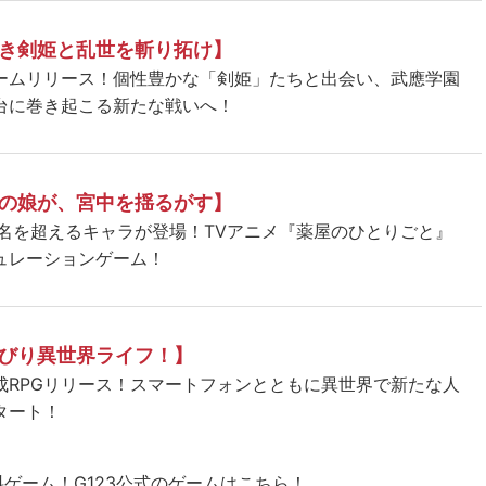
き剣姫と乱世を斬り拓け】
ームリリース！個性豊かな「剣姫」たちと出会い、武應学園
台に巻き起こる新たな戦いへ！
の娘が、宮中を揺るがす】
5名を超えるキャラが登場！TVアニメ『薬屋のひとりごと』
ュレーションゲーム！
びり異世界ライフ！】
成RPGリリース！スマートフォンとともに異世界で新たな人
タート！
料ゲーム！
G123公式のゲームはこちら！