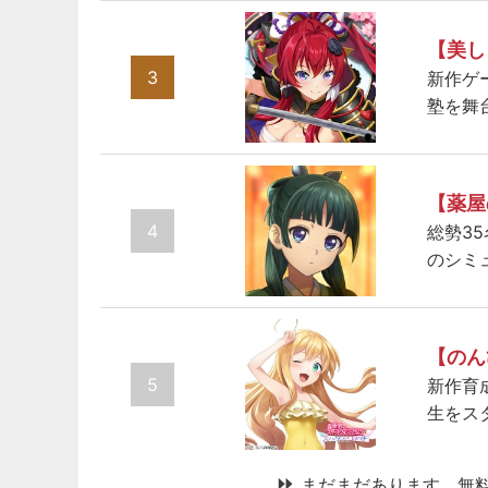
【美し
3
新作ゲ
塾を舞
【薬屋
4
総勢3
のシミ
【のん
5
新作育
生をス
まだまだあります、無