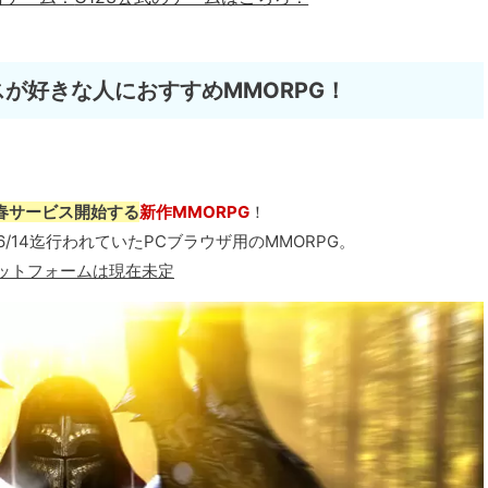
スが好きな人におすすめMMORPG！
17/春サービス開始する
新作MMORPG
！
/06/14迄行われていたPCブラウザ用のMMORPG。
Cプラットフォームは現在未定