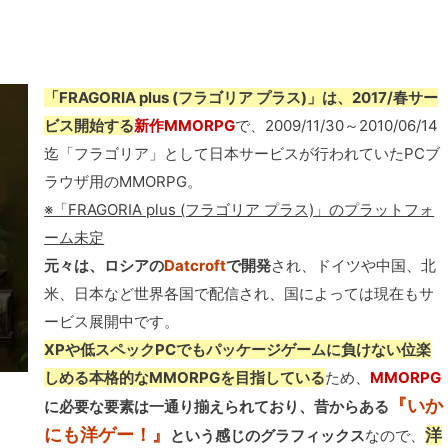
「FRAGORIA plus (フラゴリア プラス)」は、2017/春サー
ビス開始する
新作MMORPG
で、2009/11/30～2010/06/14
迄「フラゴリア」として日本サービスが行われていたPCブ
ラウザ用のMMORPG。
※「FRAGORIA plus (フラゴリア プラス)」のプラットフォ
ーム未定
元々は、ロシアの
Datcroft
で開発
され、ドイツや中国、北
米、日本など世界各国で配信され、国によっては現在もサ
ービス展開中です。
XPや低スペックPCでもパッケージゲームに負けない位楽
しめる本格的なMMORPGを目指している
ため、
MMORPG
『いか
に必要な要素は一通り揃えられており、昔からある
にも洋ゲー！』
洋
という感じのグラフィックス
なので、