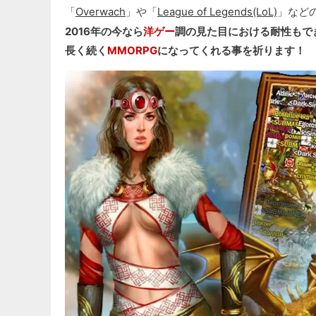
「
Overwach
」や「
League of Legends(LoL)
」など
2016年の今なら
洋ゲー
調の見た目における耐性もで
長く続く
MMORPG
になってくれる事を祈ります！