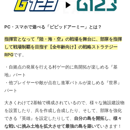
PC・スマホで遊べる「ビビッドアーミー」とは？
指揮官となって『陸・海・空』の戦場を舞台に、部隊を指揮
して戦場制覇を目指す【全年齢向け】の戦略ストラテジー
RPG
です。
・自拠点の発展を行える村ゲー的に島開拓が楽しめる『基
地』パート
・他プレイヤーや敵が点在し進軍バトルが楽しめる『世界』
パート
大きくわけて2基軸で構成されているので、様々な施設建設物
を設置したり、兵を作成し合成したり、そして、部隊を強化
できる『英雄』を設定したりして、
自分の島を開拓し、様々
な戦いに挑み土地を拡大させて最強の島を築いて
いきます！