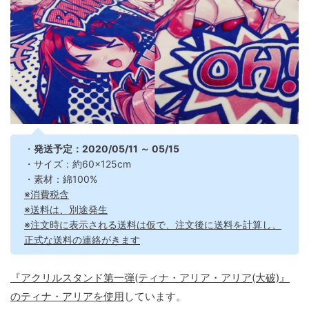
・
発送予定：2020/05/11 ～ 05/15
・サイズ：約60×125cm
・素材：綿100%
※消費税含
※送料は、別途発生
※注文時に表示される送料は仮で、注文後に送料を計算し、
正式な送料の連絡がきます
『アクリルスタンド第一弾(ティナ・アリア・アリア(大破)』
のティナ・アリアを使用
しています。