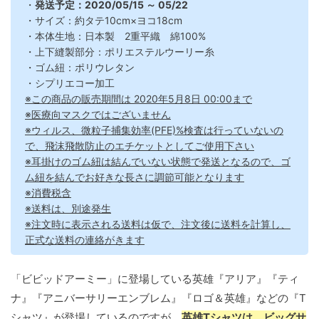
・
発送予定：2020/05/15 ～ 05/22
・サイズ：約タテ10cm×ヨコ18cm
・本体生地：日本製 2重平織 綿100%
・上下縫製部分：ポリエステルウーリー糸
・ゴム紐：ポリウレタン
・シプリエコー加工
※この商品の販売期間は 2020年5月8日 00:00まで
※医療向マスクではございません
※ウィルス、微粒子捕集効率(PFE)%検査は行っていないの
で、飛沫飛散防止のエチケットとしてご使用下さい
※耳掛けのゴム紐は結んでいない状態で発送となるので、ゴ
ム紐を結んでお好きな長さに調節可能となります
※消費税含
※送料は、別途発生
※注文時に表示される送料は仮で、注文後に送料を計算し、
正式な送料の連絡がきます
「ビビッドアーミー」に登場している英雄『アリア』『ティ
ナ』『アニバーサリーエンブレム』『ロゴ＆英雄』などの『T
シャツ』が登場しているのですが、
英雄Tシャツは、ビッグサ