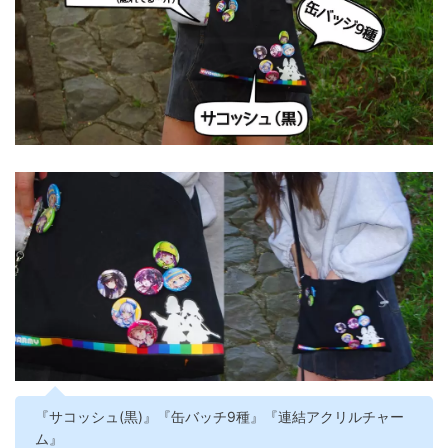
『サコッシュ(黒)』『缶バッチ9種』『連結アクリルチャー
ム』