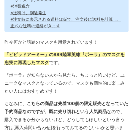
※消費税含
※送料は、別途発生
※注文時に表示される送料は仮で、注文後に送料を計算し、
正式な送料の連絡がきます
昨今何かと話題のマスクも用意されています！
「ビビッドアーミー」のSSR陸軍英雄『ポーラ』のマスクを
忠実に再現したマスク
です。
『ポーラ』が知らない人から見たら、ちょっと怖いけど、ユ
ニークなマスクとなっているので、マスクも個性的に楽しみ
たい人にはおすすめです！
ちなみに、
こちらの商品は先着100個の限定販売となっていた
予約商品なのですが、既に売り切れという人気商品
なので、
購入できるか分からないけど、どうしてもほしいという言う
方は[再入荷問い合わせ]を行ってみてるのもいいかと思いま