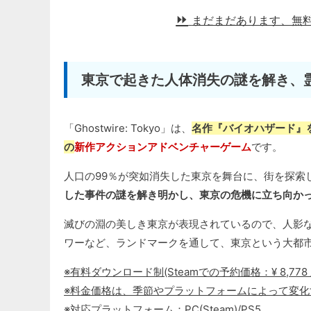
まだまだあります、無
東京で起きた人体消失の謎を解き、
「Ghostwire: Tokyo」は、
名作『バイオハザード』を世
の
新作アクションアドベンチャーゲーム
です。
人口の99％が突如消失した東京を舞台に、街を探索
した事件の謎を解き明かし、東京の危機に立ち向かっ
滅びの淵の美しき東京が表現されているので、人影
ワーなど、ランドマークを通して、東京という大都
※有料ダウンロード制(Steamでの予約価格：¥ 8,778 / ¥
※料金価格は、季節やプラットフォームによって変
※対応プラットフォーム：PC(Steam)/PS5