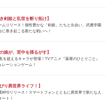
き剣姫と乱世を斬り拓け】
ームリリース！個性豊かな「剣姫」たちと出会い、武應学園
台に巻き起こる新たな戦いへ！
の娘が、宮中を揺るがす】
5名を超えるキャラが登場！TVアニメ『薬屋のひとりごと』
ュレーションゲーム！
びり異世界ライフ！】
成RPGリリース！スマートフォンとともに異世界で新たな人
タート！