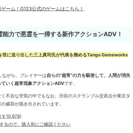
料ゲーム！
G123公式のゲームはこちら！
霊能力で悪霊を一掃する新作アクションADV！
に送り出した三上真司氏が代表を務めるTango Gameworks
しながら、プレイヤーは
自らの“超常”の力を駆使して、人間が消失
ていく超常現象アクションADV
です。
なく不吉な空気の中でもなお、渋谷のスクランブル交差点や東京タ
市の威容が描き出されています。
 10,978)
化するので、購入前にご確認ください