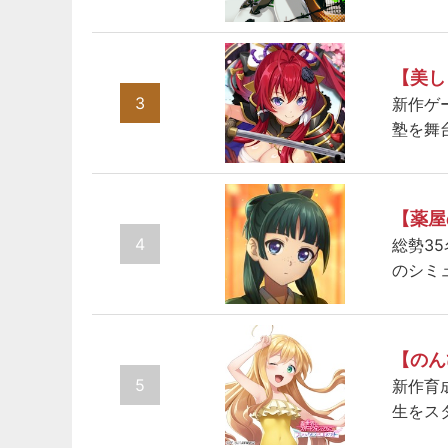
【美し
3
新作ゲ
塾を舞
【薬屋
4
総勢3
のシミ
【のん
5
新作育
生をス