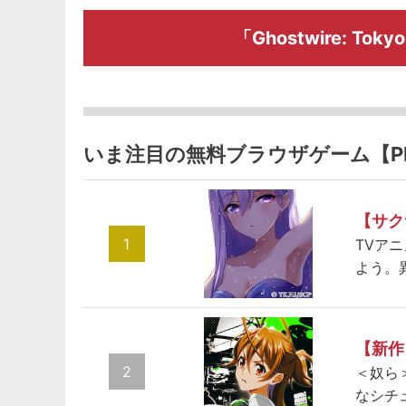
「Ghostwire: 
いま注目の無料ブラウザゲーム【P
【サク
1
TVア
よう。
【新作
2
＜奴ら
なシチ