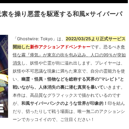
元素を操り悪霊を駆逐する和風×サイバーパ
「Ghostwire: Tokyo」は、
2022/03/25より正式サービス
開始した
新作アクションアドベンチャー
です。恐るべき
奇
怪な霧『瘴気』が東京の街を包み込み、人口の99％が突如
消失
し、妖怪や亡霊が街に溢れ出します。プレイヤーは、
妖怪や不可思議な現象に満ちた東京で、自分の霊能力を使
い、
幽霊・怪異・怪物などを総称する冥界の“マレビト”と
戦いながら、人体消失の裏に潜む真実を暴いて
いきます。
本作は、高品質なグラフィックスで描かれているのです
が、
和風サイバーパンクのような世界が印象的！
印を結ん
だり、切ったりして戦う場面は、唯一無二のアクションシ
ーンでカッコイイので、ご注目ください！