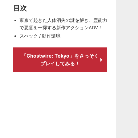
目次
東京で起きた人体消失の謎を解き、霊能力
で悪霊を一掃する新作アクションADV！
スぺック / 動作環境
「Ghostwire: Tokyo」をさっそく
プレイしてみる！