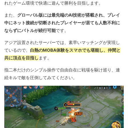
れたゲーム環境で快適に遊んで勝利を目指します。
また、
グローバル版には最先端のAI技術が搭載され、プレイ
中にネット接続が切断されたプレイヤーが居ても人数不利に
ならずにバトルが続行可能
です。
アジア設置されたサーバーでは、素早いマッチングが実現し
ているので、
白熱のMOBA体験をスマホでも堪能し、仲間と
共に頂点を目指し
ます。
指二本だけのシンプル操作で自由自在に戦場を駆け巡り、連
続キルで敵を圧倒してみてください。