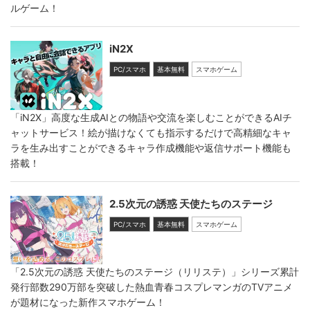
ルゲーム！
iN2X
PC/スマホ
基本無料
スマホゲーム
「iN2X」高度な生成AIとの物語や交流を楽しむことができるAIチ
ャットサービス！絵が描けなくても指示するだけで高精細なキャ
ラを生み出すことができるキャラ作成機能や返信サポート機能も
搭載！
2.5次元の誘惑 天使たちのステージ
PC/スマホ
基本無料
スマホゲーム
「2.5次元の誘惑 天使たちのステージ（リリステ）」シリーズ累計
発行部数290万部を突破した熱血青春コスプレマンガのTVアニメ
が題材になった新作スマホゲーム！