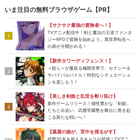
いま注目の無料ブラウザゲーム【PR】
【サクサク最強の冒険者へ！】
TVアニメ配信中！剣と魔法の王道ファンタ
1
ジーRPGで冒険を始めよう。異世界転生へ
の扉が今開かれる！
【新作タワーディフェンス！】
＜奴ら＞が蔓延る極限世界で、セクシー＆
2
サバイバルバトル！特別なシチュエーショ
ンを楽しもう！
【美しき剣姫と乱世を斬り拓け】
新作ゲームリリース！個性豊かな「剣姫」
3
たちと出会い、武應学園塾を舞台に巻き起
こる新たな戦いへ！
【薬屋の娘が、宮中を揺るがす】
総勢35名を超えるキャラが登場！TVアニ