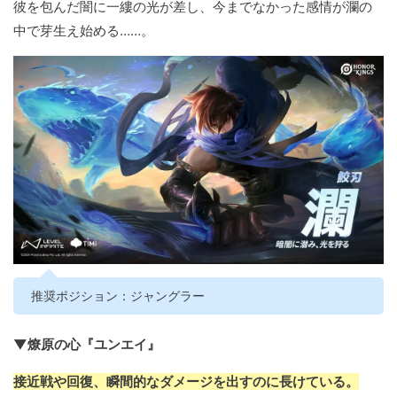
彼を包んだ闇に一縷の光が差し、今までなかった感情が瀾の
中で芽生え始める……。
推奨ポジション：ジャングラー
▼燎原の心『ユンエイ』
接近戦や回復、瞬間的なダメージを出すのに長けている。