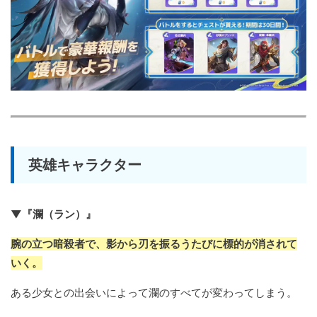
英雄キャラクター
▼『瀾（ラン）』
腕の立つ暗殺者で、影から刃を振るうたびに標的が消されて
いく。
ある少女との出会いによって瀾のすべてが変わってしまう。