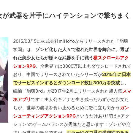
女が武器を片手にハイテンションで撃ちまく
2015/03/15に株式会社miHoYoからリリースされた「崩壊
学園」は、
ゾンビ化した人々で溢れた世界を舞台に、選ば
れた美少女たちが様々な武器を手に戦う
横スクロールアク
ションRPG
。
全世界では3000万以上もダウンロードされて
おり、中国でリリースされていたシリーズが
2015年に日本
でサービスインするとダウンロード数は300万を突破
し、
続編『崩壊3rd』が2017年2月にリリースされた超人気
スマ
ホアプリ
です！主人公キアナと生き残ったわずかな少女た
ちが、世界の崩壊を食い止めるために敵に立ち向かう
ガン
シューティングアクションRPG
というだけあり"萌え×アク
ション"のゲームバランスが秀逸だと思います！ゾンビや崩
壊した世界が舞台ですが、
ホラーやグロ系の残虐性のある