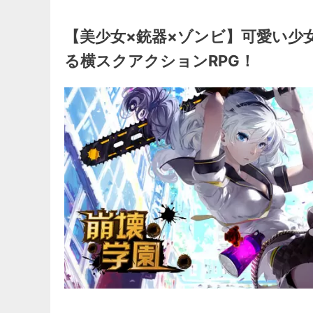
【美少女×銃器×ゾンビ】可愛い少
る横スクアクションRPG！