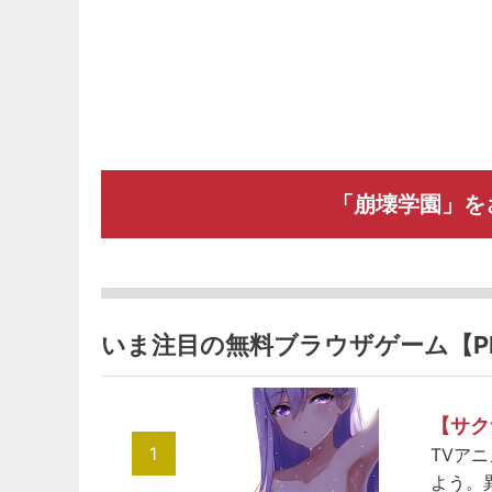
「崩壊学園」を
いま注目の無料ブラウザゲーム【P
【サク
1
TVア
よう。