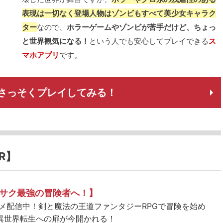
表現は一切なく登場人物はゾンビもすべて美少女キャラク
ター
なので、
ホラーゲームやゾンビが苦手だけど、ちょっ
と世界観気になる！
という人でも安心してプレイできる
ス
マホアプリ
です。
さっそくプレイしてみる！
R】
サク最強の冒険者へ！】
ニメ配信中！剣と魔法の王道ファンタジーRPGで冒険を始め
異世界転生への扉が今開かれる！