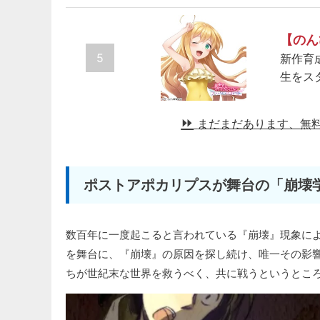
【のん
5
新作育
生をス
まだまだあります、無
ポストアポカリプスが舞台の「崩壊
数百年に一度起こると言われている『崩壊』現象に
を舞台に、『崩壊』の原因を探し続け、唯一その影
ちが世紀末な世界を救うべく、共に戦うというとこ