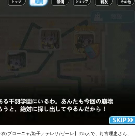
衣/ブローニャ/姫子／テレサ/ゼーレ】の5人で、釘宮理恵さん、