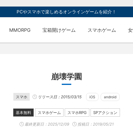
PCやスマホで楽しめるオンラインゲームを紹介！
MMORPG
宝箱開けゲーム
スマホゲーム
女
崩壊学園
スマホ
リリース日：2015/03/15
iOS
android
基本無料
スマホゲーム
スマホRPG
SPアクション
最終更新日：
2025/12/09
投稿日：2019/05/21