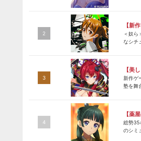
【新作
2
＜奴ら
なシチ
【美し
3
新作ゲ
塾を舞
【薬屋
4
総勢3
のシミ