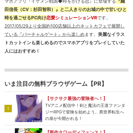
マホアプリ『イケメン戦国◆時をかける恋』に登場する
『織
田信長（CV：杉田智和）』と二人きりのお城の中で甘いひと
時を過ごせるPC向け
恋愛シミュレーションVR
です。
2017/05/29より全国約100店舗以上のネットカフェで展開し
ている『バーチャルゲート』から楽しめ
ます。
美麗なイラス
トカットインも楽しめるのでスマホアプリをプレイしていた
人にはおすすめ！
いま注目の無料ブラウザゲーム【PR】
【サクサク最強の冒険者へ！】
TVアニメ配信中！剣と魔法の王道ファンタ
1
ジーRPGで冒険を始めよう。異世界転生へ
の扉が今開かれる！
【新作タワーディフェンス！】