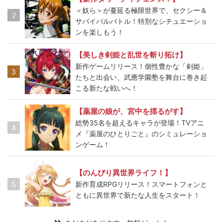
＜奴ら＞が蔓延る極限世界で、セクシー＆
2
サバイバルバトル！特別なシチュエーショ
ンを楽しもう！
【美しき剣姫と乱世を斬り拓け】
新作ゲームリリース！個性豊かな「剣姫」
3
たちと出会い、武應学園塾を舞台に巻き起
こる新たな戦いへ！
【薬屋の娘が、宮中を揺るがす】
総勢35名を超えるキャラが登場！TVアニ
4
メ『薬屋のひとりごと』のシミュレーショ
ンゲーム！
【のんびり異世界ライフ！】
5
新作育成RPGリリース！スマートフォンと
ともに異世界で新たな人生をスタート！