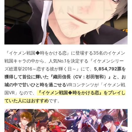
『イケメン戦国◆時をかける恋』に登場する35名のイケメン
戦国キャラの中から、人気No.1を決定する『イケメンシリー
ズ総選挙2016～恋する彼が輝く日～』にて、
5,854,792票を
獲得して首位に輝いた『織田信長（CV：杉田智和）』と、お
城の中で甘いひと時を過ごせる
VRコンテンツが「イケメン戦
国VR」なので、
『イケメン戦国◆時をかける恋』をプレイし
ていた人にはおすすめ
です。