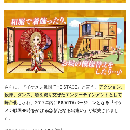
さらに、『イケメン戦国 THE STAGE』と言う、
アクション、
殺陣、ダンス、歌を織り交ぜたエンターテインメントとして
舞台化
もされ、2017年内に
PS VITAバージョンとなる『イケ
メン戦国◆時をかける恋 新たなる出逢い』が販売
されまし
た。