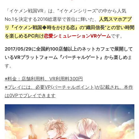
「イケメン戦国VR」は、“イケメンシリーズ”の中から人気
No.1を決定する2016総選挙で首位に輝いた、
人気スマホアプ
リ『イケメン戦国◆時をかける恋』の“織田信長”との甘い時間
を楽しめるPC向け
恋愛シミュレーションVRゲーム
です。
2017/05/29に全国約100店舗以上のネットカフェで展開して
いるVRプラットフォーム『バーチャルゲート』から楽しめ
ま
す。
※料金：店舗利用料、VR利用料300円
※プレイには、必要VP(バーチャルポイント)が記載され、本作
は0VPでプレイできます