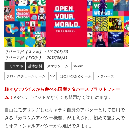
リリース日【スマホ】：2017/06/30
リリース日【 PC版 】：2017/05/31
PC/スマホ
基本無料
スマホゲーム
steam
ブロックチェーンゲーム
VR
出会いのあるゲーム
メタバース
様々なデバイスから遊べる国産メタバースプラットフォー
ム！
VRヘッドセットがなくても問題なく楽しめます。
自由にモデリングしたキャラを自身のアバターとして使用で
きる『カスタムアバター機能』が用意され、
初めて遊ぶ人で
もオフィシャルアバターから選択
できます。