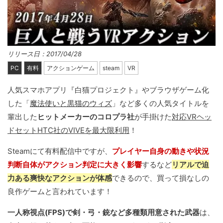
リリース日：2017/04/28
PC
有料
アクションゲーム
steam
VR
人気スマホアプリ『白猫プロジェクト』やブラウザゲーム化
した「
魔法使いと黒猫のウィズ
」など多くの人気タイトルを
輩出した
ヒットメーカーのコロプラ社
が手掛けた
対応VRヘッ
ドセットHTC社のVIVEを最大限利用
！
Steamにて有料配信中ですが、
プレイヤー自身の動きや状況
判断自体がアクション判定に大きく影響
するなど
リアルで迫
力ある爽快なアクションが体感
できるので、買って損なしの
良作ゲームと言われています！
一人称視点(FPS)で剣・弓・銃など多種類用意された武器
は、