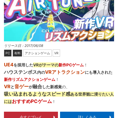
リリース日：2017/06/08
PC
有料
アクションゲーム
VR
UE4
を採用した
VRがテーマの
新作PCゲーム
！
ハウステンボス
VRアトラクション
内の
にも導入された
新作リズムアクションゲーム
！
VR
音ゲー
融合
と
が
した新感覚
の、
吸い込まれるようなスピード感
ある世界観に浸りたい人
おすすめPCゲーム
には
！
今すぐプレイ
詳しくみる