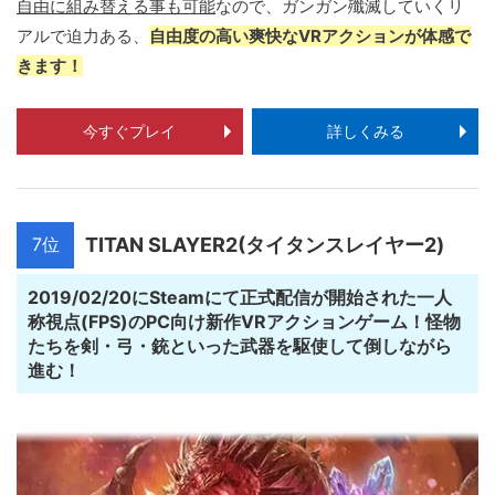
自由に組み替える事も可能
なので、ガンガン殲滅していくリ
アルで迫力ある、
自由度の高い爽快なVRアクションが体感で
きます！
今すぐプレイ
詳しくみる
7位
TITAN SLAYER2(タイタンスレイヤー2)
2019/02/20にSteamにて正式配信が開始された一人
称視点(FPS)のPC向け新作VRアクションゲーム！怪物
たちを剣・弓・銃といった武器を駆使して倒しながら
進む！