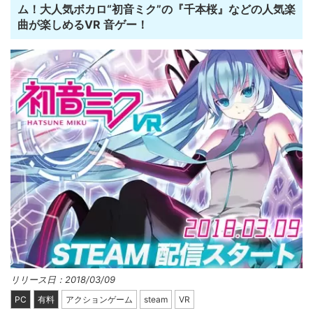
ム！大人気ボカロ“初音ミク”の『千本桜』などの人気楽
曲が楽しめるVR 音ゲー！
リリース日：2018/03/09
PC
有料
アクションゲーム
steam
VR