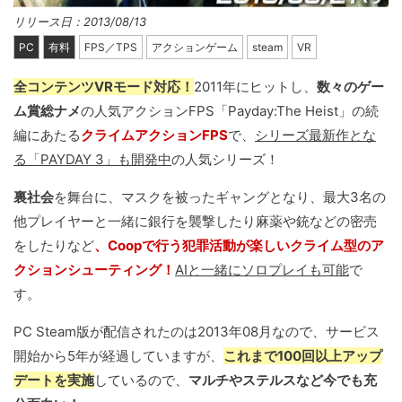
リリース日：2013/08/13
PC
有料
FPS／TPS
アクションゲーム
steam
VR
全コンテンツVRモード対応！
2011年にヒットし、
数々のゲー
ム賞総ナメ
の人気アクションFPS「Payday:The Heist」の続
編にあたる
クライムアクションFPS
で、
シリーズ最新作とな
る「PAYDAY 3」も開発中
の人気シリーズ！
裏社会
を舞台に、マスクを被ったギャングとなり、最大3名の
他プレイヤーと一緒に銀行を襲撃したり麻薬や銃などの密売
をしたりなど
、Coopで行う犯罪活動が楽しいクライム型のア
クションシューティング！
AIと一緒にソロプレイも可能
で
す。
PC Steam版が配信されたのは2013年08月なので、サービス
開始から5年が経過していますが、
これまで100回以上アップ
デートを実施
しているので、
マルチやステルスなど今でも充