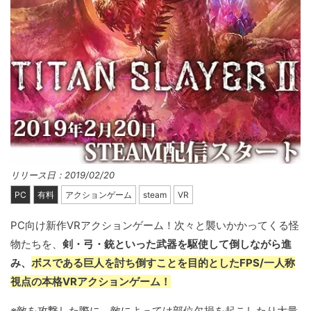
リリース日：2019/02/20
PC
有料
アクションゲーム
steam
VR
PC向け新作VRアクションゲーム！次々と襲いかかってくる怪
物たちを、
剣・弓・銃といった武器を駆使して倒しながら進
み、
ボスである巨人を討ち倒すことを目的としたFPS/一人称
視点の本格VRアクションゲーム！
※敵を攻撃した際に、敵によっては部位欠損を起こしたり大量