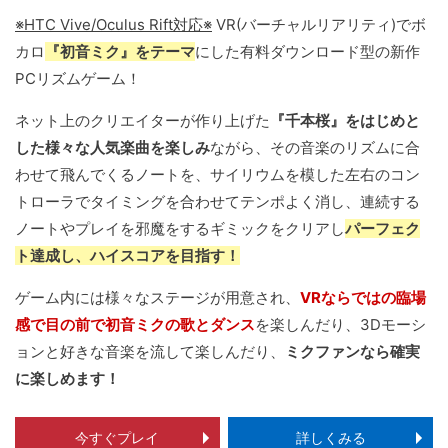
※HTC Vive/Oculus Rift対応※
VR(バーチャルリアリティ)でボ
カロ
『初音ミク』をテーマ
にした有料ダウンロード型の新作
PCリズムゲーム！
ネット上のクリエイターが作り上げた
『千本桜』をはじめと
した様々な人気楽曲を楽しみ
ながら、その音楽のリズムに合
わせて飛んでくるノートを、サイリウムを模した左右のコン
トローラでタイミングを合わせてテンポよく消し、連続する
ノートやプレイを邪魔をするギミックをクリアし
パーフェク
ト達成し、ハイスコアを目指す！
ゲーム内には様々なステージが用意され、
VRならではの臨場
感で目の前で初音ミクの歌とダンス
を楽しんだり、3Dモーシ
ョンと好きな音楽を流して楽しんだり、
ミクファンなら確実
に楽しめます！
今すぐプレイ
詳しくみる