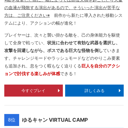
の血液が飛散する演出があるので、そういった演出が苦手な
方は、ご注意ください※
前作から新たに導入された移動シス
テムにより、アクションの幅が進化！
プレイヤーは、次々と襲い掛かる敵を、己の身体能力を駆使
して全身で戦ってい、
状況に合わせて有効な武器を選択し、
攻撃を回避しながら、ボスである巨大な怪物を倒し
ていきま
す。チャレンジモードやラッシュモードなどのやりこみ要素
も追加され、息をつく暇もなく迫りくる
巨人を自分のアクシ
ョンで討伐する楽しみが体感
できる！
今すぐプレイ
詳しくみる
8位
ゆるキャン VIRTUAL CAMP