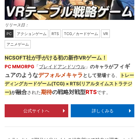
リリース日：
PC
アクションゲーム
RTS
TCG／カードゲーム
VR
アニメゲーム
NCSOFT社が手がける初の新作VRゲーム！
フィギ
PC MMORPG
「
ブレイドアンドソウル
」
のキャラが
ュアのような
デフォルメキャラ
として登場
する、
トレー
ディングカードゲーム(TCG) × RTS(リアルタイムストラテジ
融合
期待
の戦略対戦型
RTS
ー)
が
された
です。
公式サイトへ
詳しくみる