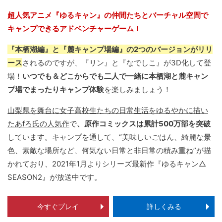
超人気アニメ『ゆるキャン』の仲間たちとバーチャル空間で
キャンプできるアドベンチャーゲーム！
『本栖湖編』と『麓キャンプ場編』の2つのバージョンがリリ
ース
されるのですが、『リン』と『なでしこ』が3D化して登
場！
いつでも＆どこからでも二人で一緒に本栖湖と麓キャン
プ場でまったりキャンプ体験
を楽しみましょう！
山梨県を舞台に女子高校生たちの日常生活をゆるやかに描い
たあfろ氏の人気作
で
、原作コミックスは累計500万部を突破
しています。キャンプを通して、“美味しいごはん、綺麗な景
色、素敵な場所など、何気ない日常と非日常の積み重ね”が描
かれており、2021年1月よりシリーズ最新作『ゆるキャン△
SEASON2』が放送中です。
今すぐプレイ
詳しくみる