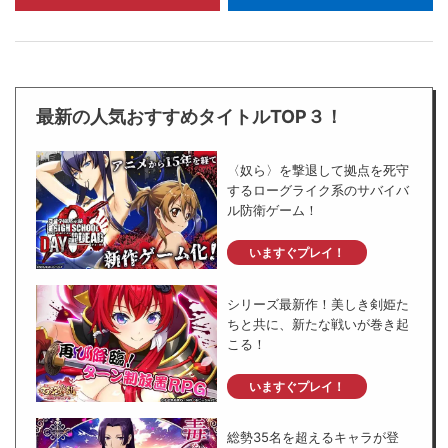
最新の人気おすすめタイトルTOP３！
〈奴ら〉を撃退して拠点を死守
するローグライク系のサバイバ
ル防衛ゲーム！
いますぐプレイ！
シリーズ最新作！美しき剣姫た
ちと共に、新たな戦いが巻き起
こる！
いますぐプレイ！
総勢35名を超えるキャラが登