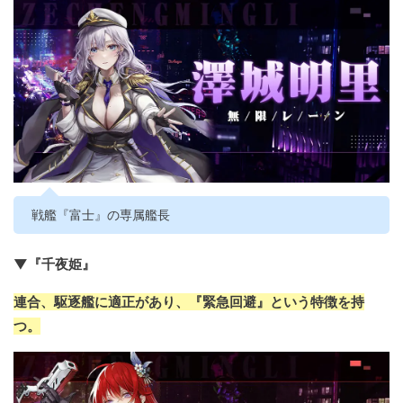
戦艦『富士』の専属艦長
▼『千夜姫』
連合、駆逐艦に適正があり、『緊急回避』という特徴を持
つ。