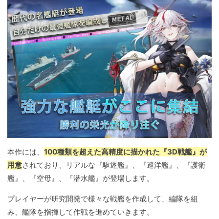
本作には、
100種類を超えた高精度に描かれた『3D戦艦』が
用意
されており、リアルな『駆逐艦』、『巡洋艦』、『護衛
艦』、『空母』、『潜水艦』が登場します。
プレイヤーが研究開発で様々な戦艦を作成して、編隊を組
み、艦隊を指揮して作戦を進めていきます。