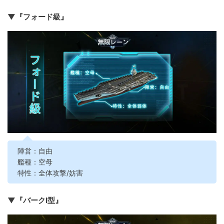
▼『フォード級』
陣営：自由
艦種：空母
特性：全体攻撃/妨害
▼『バークI型』