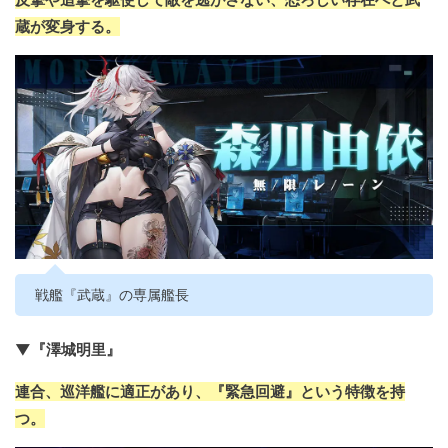
蔵が変身する。
戦艦『武蔵』の専属艦長
▼『澤城明里』
連合、巡洋艦に適正があり、『緊急回避』という特徴を持
つ。