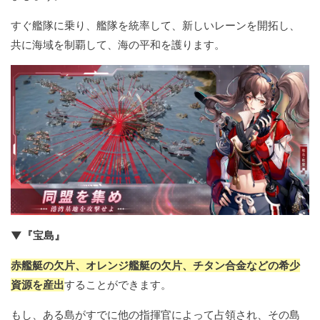
すぐ艦隊に乗り、艦隊を統率して、新しいレーンを開拓し、
共に海域を制覇して、海の平和を護ります。
▼『宝島』
赤艦艇の欠片、オレンジ艦艇の欠片、チタン合金などの希少
資源を産出
することができます。
もし、ある島がすでに他の指揮官によって占領され、その島