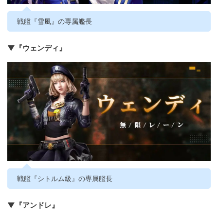
戦艦『雪風』の専属艦長
▼『ウェンディ』
戦艦『シトルム級』の専属艦長
▼『アンドレ』