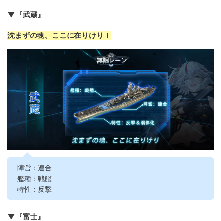
▼『武蔵』
沈まずの魂、ここに在りけり！
陣営：連合
艦種：戦艦
特性：反撃
▼『富士』