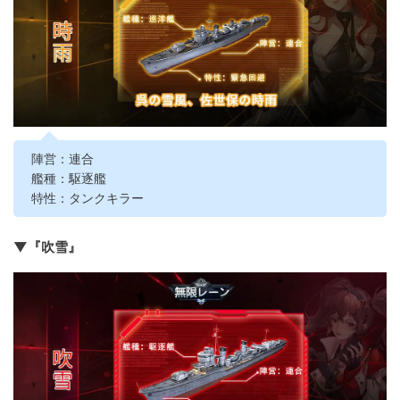
陣営：連合
艦種：駆逐艦
特性：タンクキラー
▼『吹雪』