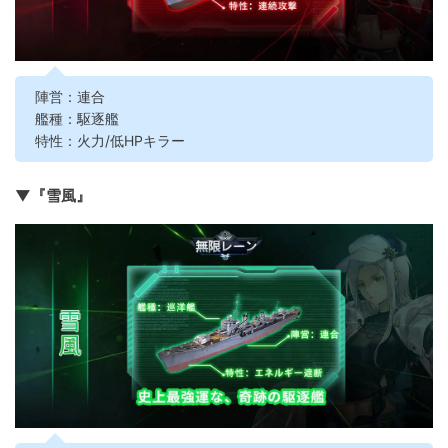
陣営：連合
艦種：駆逐艦
特性：火力/低HPキラー
▼『雪風』