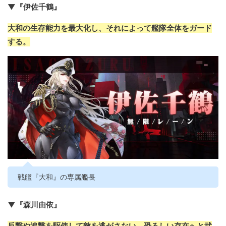
▼『伊佐千鶴』
大和の生存能力を最大化し、それによって艦隊全体をガード
する。
戦艦『大和』の専属艦長
▼『森川由依』
反撃や追撃を駆使して敵を逃がさない、恐ろしい存在へと武