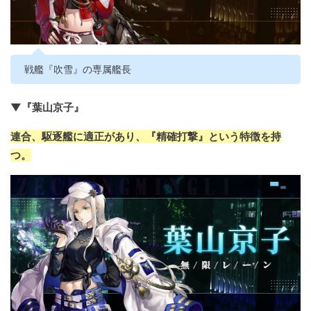
戦艦『吹雪』の専属艦長
▼『葉山京子』
連合、駆逐艦に適正があり、『精確打撃』という特徴を持
つ。