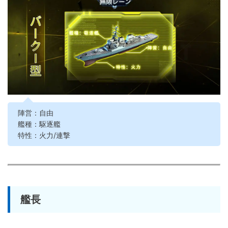
陣営：自由
艦種：駆逐艦
特性：火力/連撃
艦長