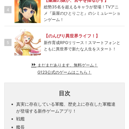
【薬屋の娘が、宮中を揺るがす】
総勢35名を超えるキャラが登場！TVアニ
4
メ『薬屋のひとりごと』のシミュレーショ
ンゲーム！
【のんびり異世界ライフ！】
5
新作育成RPGリリース！スマートフォンと
ともに異世界で新たな人生をスタート！
まだまだあります、無料ゲーム！
G123公式のゲームはこちら！
目次
真実に存在している軍艦、歴史上に存在した軍艦達
が登場する新作ゲームアプリ！
戦艦
艦長