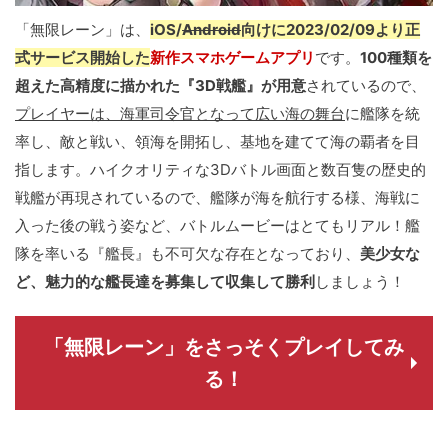
「無限レーン」は、
iOS/
Android
向けに2023/02/09より正
式サービス開始した
新作スマホゲームアプリ
です。
100種類を
超えた高精度に描かれた『3D戦艦』が用意
されているので、
プレイヤーは、海軍司令官となって広い海の舞台
に艦隊を統
率し、敵と戦い、領海を開拓し、基地を建てて海の覇者を目
指します。ハイクオリティな3Dバトル画面と数百隻の歴史的
戦艦が再現されているので、艦隊が海を航行する様、海戦に
入った後の戦う姿など、バトルムービーはとてもリアル！艦
隊を率いる『艦長』も不可欠な存在となっており、
美少女な
ど、魅力的な艦長達を募集して収集して勝利
しましょう！
「無限レーン」をさっそくプレイしてみ
る！