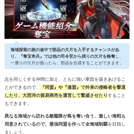
海域探索の旅の途中で部品の欠片を入手するチャンスがあ
り、『奪宝奇兵』では他の司令官から残りの欠片を略奪
し、
一通りの欠片が揃ったら、部品を合成することができます。
志を同じくする仲間に加え、ともに強い軍団を築きあげるこ
とができるので、
『同盟』や『連盟』で外来の侵略者を撃退
したり、大西洋の貿易商売を運営して繫盛させたり
すること
もできます。
異なる海域から訪れる敵艦隊が島を奪い合う、激しい海戦も
用意されているので、最強同盟を作って全海域制覇
を目指し
ましょう。