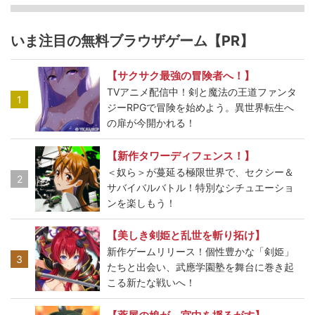
いま注目の無料ブラウザゲーム【PR】
【サクサク最強の冒険者へ！】
TVアニメ配信中！剣と魔法の王道ファンタ
1
ジーRPGで冒険を始めよう。異世界転生へ
の扉が今開かれる！
【新作タワーディフェンス！】
＜奴ら＞が蔓延る極限世界で、セクシー＆
2
サバイバルバトル！特別なシチュエーショ
ンを楽しもう！
【美しき剣姫と乱世を斬り拓け】
新作ゲームリリース！個性豊かな「剣姫」
3
たちと出会い、武應学園塾を舞台に巻き起
こる新たな戦いへ！