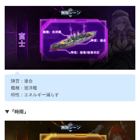
陣営：連合
艦種：巡洋艦
特性：エネルギー減らす
▼『時雨』