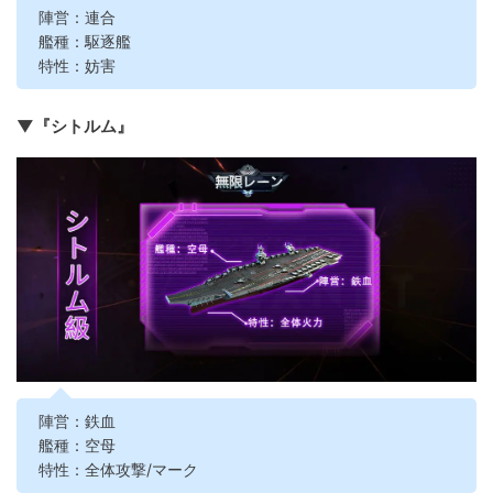
陣営：連合
艦種：駆逐艦
特性：妨害
▼『シトルム』
陣営：鉄血
艦種：空母
特性：全体攻撃/マーク