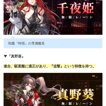
戦艦『時雨』の専属艦長
▼『真野葵』
連合、駆逐艦に適正があり、『追撃』という特徴を持つ。