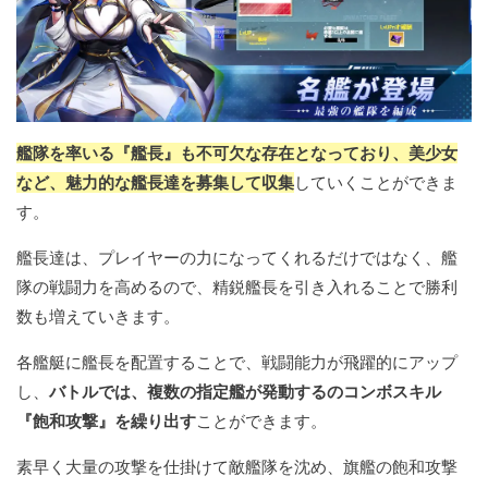
艦隊を率いる『艦長』も不可欠な存在となっており、美少女
など、魅力的な艦長達を募集して収集
していくことができま
す。
艦長達は、プレイヤーの力になってくれるだけではなく、艦
隊の戦闘力を高めるので、精鋭艦長を引き入れることで勝利
数も増えていきます。
各艦艇に艦長を配置することで、戦闘能力が飛躍的にアップ
し、
バトルでは、複数の指定艦が発動するのコンボスキル
『飽和攻撃』を繰り出す
ことができます。
素早く大量の攻撃を仕掛けて敵艦隊を沈め、旗艦の飽和攻撃