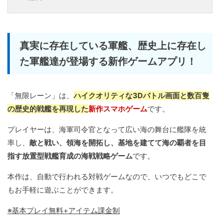
真実に存在している軍艦、歴史上に存在し
た軍艦達が登場する新作ゲームアプリ！
「無限レーン」は、
ハイクオリティな3Dバトル画面と数百隻
の歴史的戦艦を再現した
新作スマホゲーム
です。
プレイヤーは、海軍司令官となって広い海の舞台に艦隊を統
率し、
敵と戦い、領海を開拓し、基地を建てて海の覇者を目
指す放置型戦艦育成の海戦戦略ゲーム
です。
本作は、自動で行われる対戦ゲームなので、いつでもどこで
もお手軽に遊ぶことができます。
※基本プレイ無料+アイテム課金制