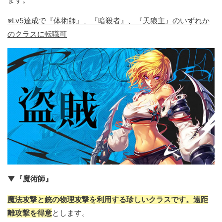
※Lv5達成で『体術師』、『暗殺者』、『天狼主』のいずれか
のクラスに転職可
▼『魔術師』
魔法攻撃と銃の物理攻撃を利用する珍しいクラスです。遠距
離攻撃を得意
とします。