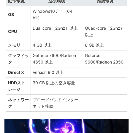
動作環境
必須環境
推奨環境
Windows10 / 11（64
OS
bit）
Dual core（2Ghz）以上
Quad-core（2Ghz）
CPU
以上
メモリ
4 GB 以上
8 GB 以上
グラフィッ
Geforce 7600/Radeon
Geforce
ク
4650 以上
9600/Radeon 2850
Direct X
Version 9.0 以上
HDDスト
30 GB 以上の空き容量
レージ
ネットワー
ブロードバンドインター
ク
ネット接続