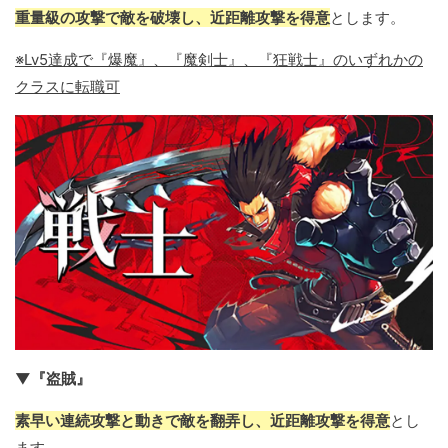
重量級の攻撃で敵を破壊し、近距離攻撃を得意
とします。
※Lv5達成で『爆魔』、『魔剣士』、『狂戦士』のいずれかの
クラスに転職可
▼『盗賊』
素早い連続攻撃と動きで敵を翻弄し、近距離攻撃を得意
とし
ます。