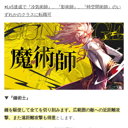
※Lv5達成で『冷気術師』、『影術師』、『時空間術師』のい
ずれかのクラスに転職可
▼『鎌術士』
鎌を駆使して全てを切り刻みます。広範囲の敵への近距離攻
撃、また遠距離攻撃も得意
とします。