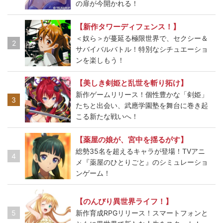
の扉が今開かれる！
【新作タワーディフェンス！】
＜奴ら＞が蔓延る極限世界で、セクシー＆
2
サバイバルバトル！特別なシチュエーショ
ンを楽しもう！
【美しき剣姫と乱世を斬り拓け】
新作ゲームリリース！個性豊かな「剣姫」
3
たちと出会い、武應学園塾を舞台に巻き起
こる新たな戦いへ！
【薬屋の娘が、宮中を揺るがす】
総勢35名を超えるキャラが登場！TVアニ
4
メ『薬屋のひとりごと』のシミュレーショ
ンゲーム！
【のんびり異世界ライフ！】
5
新作育成RPGリリース！スマートフォンと