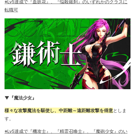
※Lv5達成で『血妖花』、『悩殺羅刹』のいずれかのクラスに
転職可
▼『魔法少女』
様々な攻撃魔法を駆使し、中距離～遠距離攻撃を得意
としま
す。
※Lv5達成で『機攻士』、『精霊召喚士』、『魔砲少女』のい