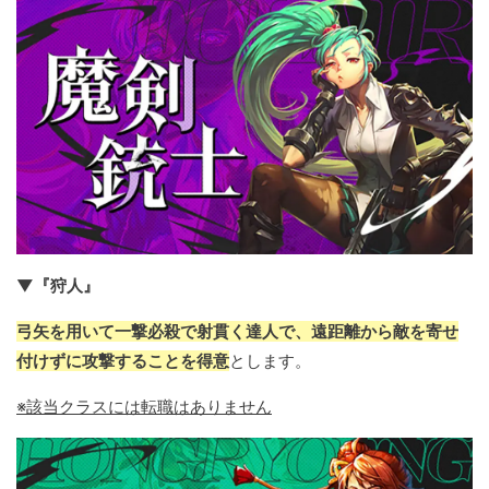
▼『狩人』
弓矢を用いて一撃必殺で射貫く達人で、遠距離から敵を寄せ
付けずに攻撃することを得意
とします。
※該当クラスには転職はありません