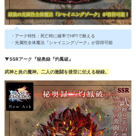
・アーク特性：死亡時に確率でHP1で耐える
・光属性全体魔法『シャイニングゾーク』が習得可能
▼SSRアーク『秘奥録『灼鳳破』
武神と炎の魔神。二人の激闘を後世に伝える秘録。