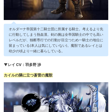
オルダーナ帝国第十二騎士団に所属する騎士。考えるより先
に行動してしまう熱血漢。剣の腕は全帝国騎士の中でも高い
レベルだが、独断専行での行動が目立つため一騎士の地位に
留まっている(本人は気にしていない)。魔獣であるレイとは
幼少の頃より一緒に暮らしている。
▼レイ CV：羽多野 渉
カイルの隣に立つ蒼雷の魔獣