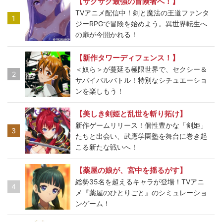
【サクサク最強の冒険者へ！】
TVアニメ配信中！剣と魔法の王道ファンタ
1
ジーRPGで冒険を始めよう。異世界転生へ
の扉が今開かれる！
【新作タワーディフェンス！】
＜奴ら＞が蔓延る極限世界で、セクシー＆
2
サバイバルバトル！特別なシチュエーショ
ンを楽しもう！
【美しき剣姫と乱世を斬り拓け】
新作ゲームリリース！個性豊かな「剣姫」
3
たちと出会い、武應学園塾を舞台に巻き起
こる新たな戦いへ！
【薬屋の娘が、宮中を揺るがす】
総勢35名を超えるキャラが登場！TVアニ
4
メ『薬屋のひとりごと』のシミュレーショ
ンゲーム！