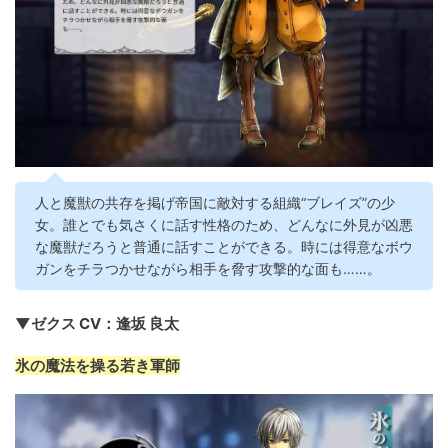
人と魔獣の共存を掲げ帝国に敵対する組織“ブレイズ”の少
女。誰とでも気さくに話す性格のため、どんなに外見が凶悪
な魔獣だろうと普通に話すことができる。時には得意なボウ
ガンをチラつかせながら相手を脅す攻撃的な面も……。
▼ゼクス CV：逢坂 良太
氷の魔法を操る若き軍師