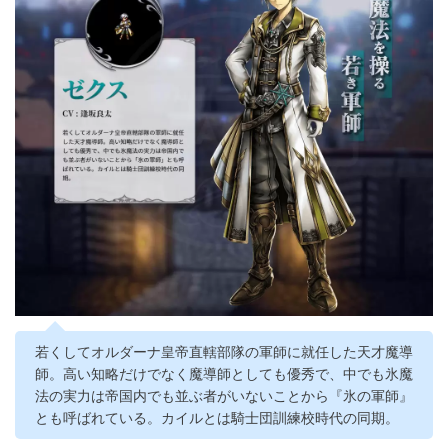
若くしてオルダーナ皇帝直轄部隊の軍師に就任した天才魔導
師。高い知略だけでなく魔導師としても優秀で、中でも氷魔
法の実力は帝国内でも並ぶ者がいないことから『氷の軍師』
とも呼ばれている。カイルとは騎士団訓練校時代の同期。