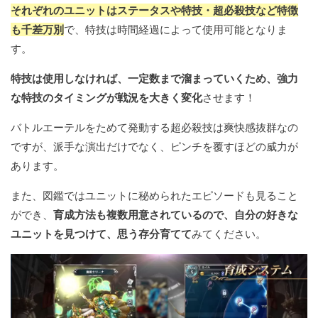
それぞれのユニットはステータスや特技・超必殺技など特徴
も千差万別
で、特技は時間経過によって使用可能となりま
す。
特技は使用しなければ、一定数まで溜まっていくため、強力
な特技のタイミングが戦況を大きく変化
させます！
バトルエーテルをためて発動する超必殺技は爽快感抜群なの
ですが、派手な演出だけでなく、ピンチを覆すほどの威力が
あります。
また、図鑑ではユニットに秘められたエピソードも見ること
ができ、
育成方法も複数用意されているので、自分の好きな
ユニットを見つけて、思う存分育てて
みてください。