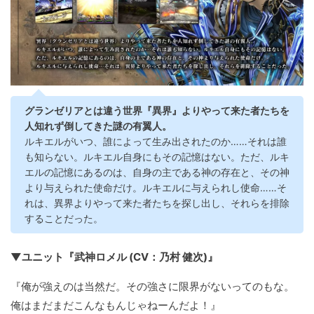
グランゼリアとは違う世界『異界』よりやって来た者たちを
人知れず倒してきた謎の有翼人。
ルキエルがいつ、誰によって生み出されたのか……それは誰
も知らない。ルキエル自身にもその記憶はない。ただ、ルキ
エルの記憶にあるのは、自身の主である神の存在と、その神
より与えられた使命だけ。ルキエルに与えられし使命……そ
れは、異界よりやって来た者たちを探し出し、それらを排除
することだった。
▼ユニット『武神ロメル (CV：乃村 健次)』
『俺が強えのは当然だ。その強さに限界がないってのもな。
俺はまだまだこんなもんじゃねーんだよ！』