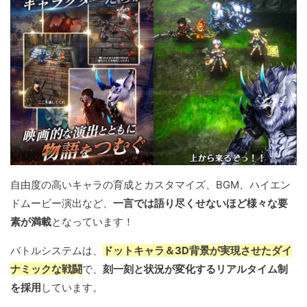
自由度の高いキャラの育成とカスタマイズ、BGM、ハイエン
ドムービー演出など、
一言では語り尽くせないほど様々な要
素が満載
となっています！
バトルシステムは、
ドットキャラ＆3D背景が実現させたダイ
ナミックな戦闘
で、
刻一刻と状況が変化するリアルタイム制
を採用
しています。