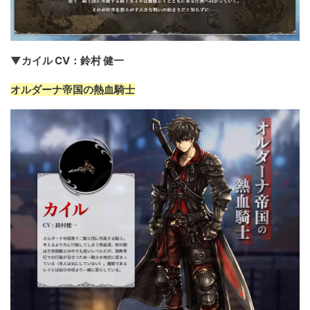
▼カイル CV：鈴村 健一
オルダーナ帝国の熱血騎士