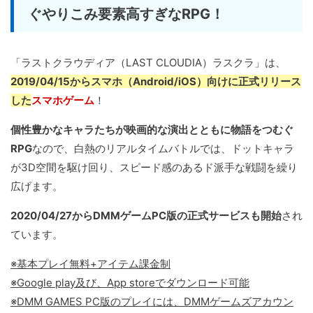
ぐやりこみ要素高すぎなRPG！
「ラストクラウディア（LAST CLOUDIA）ラスクラ」は、
2019/04/15からスマホ（Android/iOS）向けに正式リリース
した
スマホゲーム
！
個性豊かなキャラたちが映画的な演出とともに物語をつむぐ
RPG
なので、白熱のリアルタイムバトルでは、ドットキャラ
が3D空間を駆け回り、スピード感のあるド派手な戦闘を繰り
広げます。
2020/04/27からDMMゲームPC版の正式サービスも開始
され
ています。
※基本プレイ無料+アイテム課金制
※Google play及び、App storeでダウンロード可能
※DMM GAMES PC版のプレイには、DMMゲームズアカウン