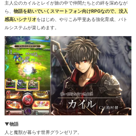
主人公のカイルとレイが旅の中で仲間たちとの絆を深めなが
ら、
物語を紡いでいくスマートフォン向けRPGなので、没入
感高いシナリオ
をはじめ、やりこみ甲斐ある強化育成、バト
ルシステムが楽しめます。
▼物語
人と魔獣が暮らす世界グランゼリア。