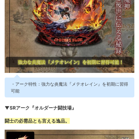
・アーク特性：強力な炎魔法『メテオレイン』を初期に習得
可能
▼SRアーク『オルダーナ闘技場』
闘士の必需品とも言える逸品。