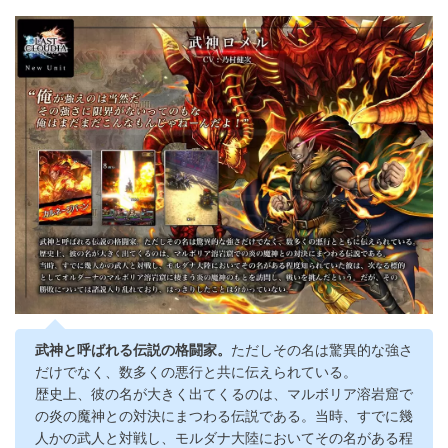
武神と呼ばれる伝説の格闘家。
ただしその名は驚異的な強さ
だけでなく、数多くの悪行と共に伝えられている。
歴史上、彼の名が大きく出てくるのは、マルボリア溶岩窟で
の炎の魔神との対決にまつわる伝説である。当時、すでに幾
人かの武人と対戦し、モルダナ大陸においてその名がある程