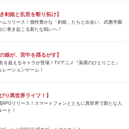
き剣姫と乱世を斬り拓け】
ームリリース！個性豊かな「剣姫」たちと出会い、武應学園
台に巻き起こる新たな戦いへ！
の娘が、宮中を揺るがす】
5名を超えるキャラが登場！TVアニメ『薬屋のひとりごと』
ュレーションゲーム！
びり異世界ライフ！】
成RPGリリース！スマートフォンとともに異世界で新たな人
タート！