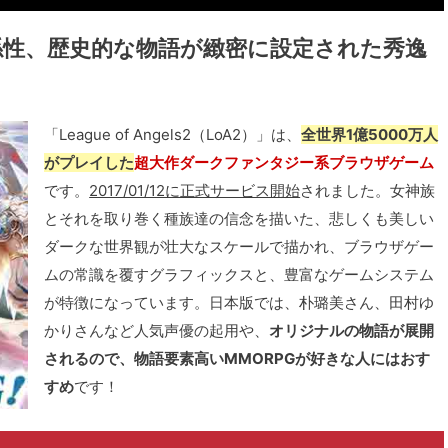
係性、歴史的な物語が緻密に設定された秀逸
「League of Angels2（LoA2）」は、
全世界1億5000万人
がプレイした
超大作ダークファンタジー系ブラウザゲーム
です。
2017/01/12に正式サービス開始
されました。女神族
とそれを取り巻く種族達の信念を描いた、悲しくも美しい
ダークな世界観が壮大なスケールで描かれ、ブラウザゲー
ムの常識を覆すグラフィックスと、豊富なゲームシステム
が特徴になっています。日本版では、朴璐美さん、田村ゆ
かりさんなど人気声優の起用や、
オリジナルの物語が展開
されるので、物語要素高いMMORPGが好きな人にはおす
すめ
です！