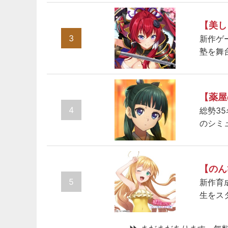
【美し
3
新作ゲ
塾を舞
【薬屋
4
総勢3
のシミ
【のん
5
新作育
生をス