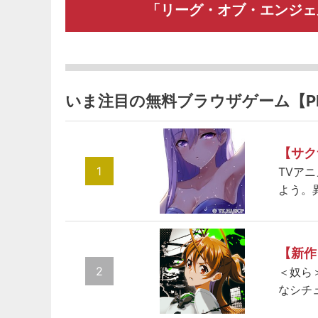
「リーグ・オブ・エンジェ
いま注目の無料ブラウザゲーム【P
【サク
1
TVア
よう。
【新作
2
＜奴ら
なシチ