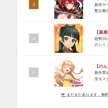
3
新作ゲ
塾を舞
【薬屋
4
総勢3
のシミ
【のん
5
新作育
生をス
まだまだあります、無