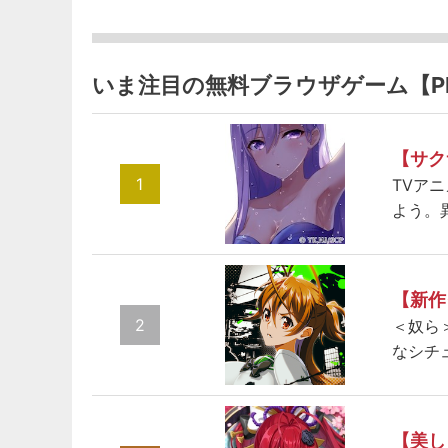
いま注目の無料ブラウザゲーム【P
【サク
1
TVア
よう。
【新作
2
＜奴ら
なシチ
【美し