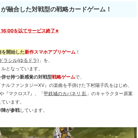
』が融合した対戦型の戦略カードゲーム！
08 16:00を以てサービス終了※
ら配信を開始した
新作スマホアプリゲーム
！
ドラシル(ゆるドラ)
」を、
トルとなっています。
を併せ持つ新感覚の対戦型
戦略ゲーム
で、
ナルファンタジーXV』の楽曲を手掛けた下村陽子氏をはじめ、
や『マクロス7』、「
甲鉄城のカバネリ 乱
」のキャラクター原案
しています。
作陣が参戦
しています。