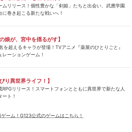
ームリリース！個性豊かな「剣姫」たちと出会い、武應学園
台に巻き起こる新たな戦いへ！
の娘が、宮中を揺るがす】
5名を超えるキャラが登場！TVアニメ『薬屋のひとりごと』
ュレーションゲーム！
びり異世界ライフ！】
成RPGリリース！スマートフォンとともに異世界で新たな人
タート！
料ゲーム！
G123公式のゲームはこちら！