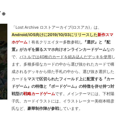
了※
「Lost Archive ロストアーカイブ(ロスアカ)」は、
Android/iOS向けに2019/10/03にリリースした
新作スマ
ホゲーム
！有名クリエイター多数参戦し
『選択』と『配
置』がカギを握るスマホ向けオンラインカードゲーム
なの
で、
バトルでは40枚のカードを組み込んだデッキを使用
し
ます。多種多様なカードの中から選び抜かれたカードで構
成されるデッキから得た手札の中から、選び抜き選択した
カードを
マスで区切られたフィールド上に配置する『カー
ドゲーム』の特徴と『ボードゲーム』の特徴を併せ持つ対
戦型の
戦略カードゲーム
です。メインテーマには、下村陽
子氏、カードイラストには、イラストレーター美樹本晴彦
氏など、
豪華制作陣が参戦
しています。