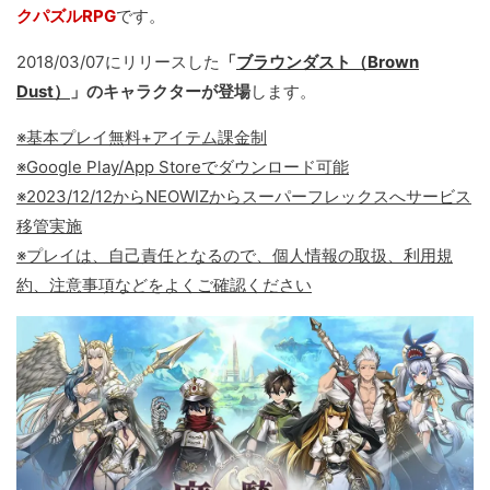
クパズルRPG
です。
2018/03/07にリリースした
「
ブラウンダスト（Brown
Dust）
」のキャラクターが登場
します。
※基本プレイ無料+アイテム課金制
※Google Play/App Storeでダウンロード可能
※2023/12/12からNEOWIZからスーパーフレックスへサービス
移管実施
※プレイは、自己責任となるので、個人情報の取扱、利用規
約、注意事項などをよくご確認ください