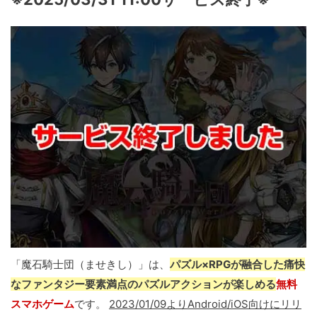
「魔石騎士団（ませきし）」は、
パズル×RPGが融合した痛快
なファンタジー要素満点のパズルアクションが楽しめる
無料
スマホゲーム
です。
2023/01/09よりAndroid/iOS向けにリリ