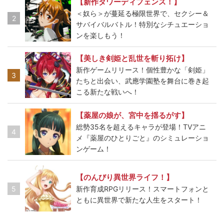
【新作タワーディフェンス！】
＜奴ら＞が蔓延る極限世界で、セクシー＆
2
サバイバルバトル！特別なシチュエーショ
ンを楽しもう！
【美しき剣姫と乱世を斬り拓け】
新作ゲームリリース！個性豊かな「剣姫」
3
たちと出会い、武應学園塾を舞台に巻き起
こる新たな戦いへ！
【薬屋の娘が、宮中を揺るがす】
総勢35名を超えるキャラが登場！TVアニ
4
メ『薬屋のひとりごと』のシミュレーショ
ンゲーム！
【のんびり異世界ライフ！】
5
新作育成RPGリリース！スマートフォンと
ともに異世界で新たな人生をスタート！