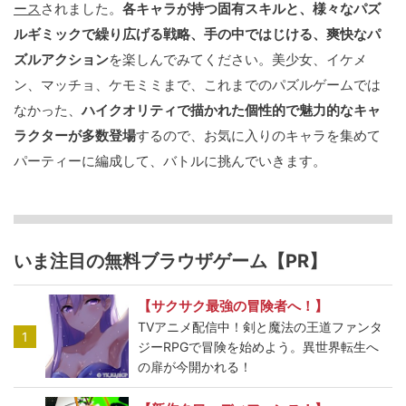
ース
されました。
各キャラが持つ固有スキルと、様々なパズ
ルギミックで繰り広げる戦略、手の中ではじける、爽快なパ
ズルアクション
を楽しんでみてください。美少女、イケメ
ン、マッチョ、ケモミミまで、これまでのパズルゲームでは
なかった、
ハイクオリティで描かれた個性的で魅力的なキャ
ラクターが多数登場
するので、お気に入りのキャラを集めて
パーティーに編成して、バトルに挑んでいきます。
いま注目の無料ブラウザゲーム【PR】
【サクサク最強の冒険者へ！】
TVアニメ配信中！剣と魔法の王道ファンタ
1
ジーRPGで冒険を始めよう。異世界転生へ
の扉が今開かれる！