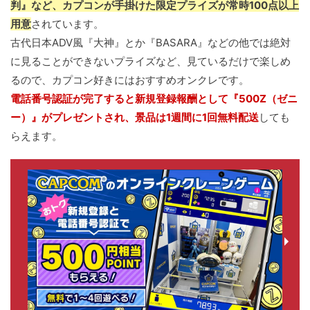
判』など、カプコンが手掛けた限定プライズが常時100点以上
用意
されています。
古代日本ADV風『大神』とか『BASARA』などの他では絶対
に見ることができないプライズなど、見ているだけで楽しめ
るので、カプコン好きにはおすすめオンクレです。
電話番号認証が完了すると新規登録報酬として『500Z（ゼニ
ー）』がプレゼントされ、景品は1週間に1回無料配送
しても
らえます。