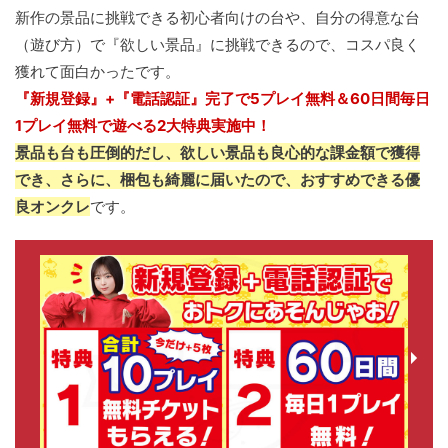
新作の景品に挑戦できる初心者向けの台や、自分の得意な台
（遊び方）で『欲しい景品』に挑戦できるので、コスパ良く
獲れて面白かったです。
『新規登録』+『電話認証』完了で5プレイ無料＆60日間毎日
1プレイ無料で遊べる2大特典実施中！
景品も台も圧倒的だし、欲しい景品も良心的な課金額で獲得
でき、さらに、梱包も綺麗に届いたので、おすすめできる優
良オンクレ
です。