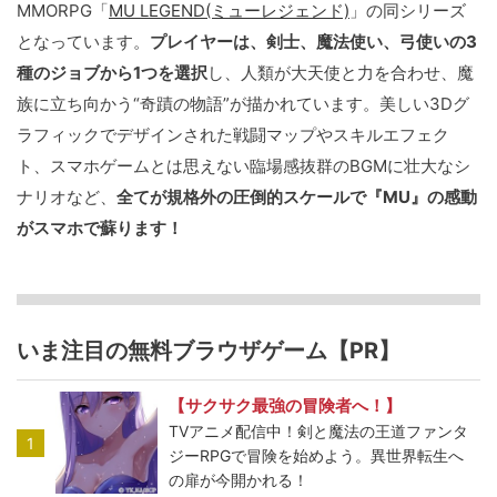
MMORPG「
MU LEGEND(ミューレジェンド)
」の同シリーズ
となっています。
プレイヤーは、剣士、魔法使い、弓使いの3
種のジョブから1つを選択
し、人類が大天使と力を合わせ、魔
族に立ち向かう“奇蹟の物語”が描かれています。美しい3Dグ
ラフィックでデザインされた戦闘マップやスキルエフェク
ト、スマホゲームとは思えない臨場感抜群のBGMに壮大なシ
ナリオなど、
全てが規格外の圧倒的スケールで『MU』の感動
がスマホで蘇ります！
いま注目の無料ブラウザゲーム【PR】
【サクサク最強の冒険者へ！】
TVアニメ配信中！剣と魔法の王道ファンタ
1
ジーRPGで冒険を始めよう。異世界転生へ
の扉が今開かれる！