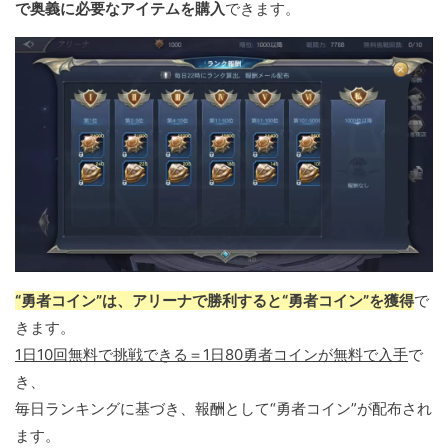
で奥義に必要なアイテムを購入
できます。
“勇者コイン”は、アリーナで勝利すると“勇者コイン”を獲得
で
きます。
1日10回無料で挑戦できる＝1日80勇者コインが無料で入手
で
き、
毎日ランキングに基づき、報酬として“勇者コイン”が配布され
ます。