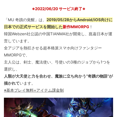
※2022/06/20 サービス終了※
「MU 奇蹟の覚醒」は、
2019/05/28からAndroid/iOS向けに
日本での正式サービスを開始した
新作MMORPG
！
韓国Webzen社公認の中国TIANMA社が開発し、崑崙日本が運
営しています。
全アジアを熱狂させる超本格派スマホ向けファンタジー
MMORPGで、
主人公は、剣士、魔法使い、弓使いの3種のジョブから1つを
選択し、
人類が大天使と力を合わせ、魔族に立ち向かう“奇蹟の物語”が
描かれて
います。
※基本プレイ無料+アイテム課金制