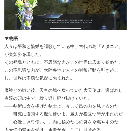
▼物語
人々は平和と繁栄を謳歌している中、古代の島『ミタニア』
が突如姿を現した。
その登場とともに、不思議な力がこの世界に広まり始めた。
この不思議な力が、大陸各地で人々の異常行動を引き起こ
し、世界は不穏な気配に包まれた。
魔神との戦い後、天空の城へ戻っていた大天使は、選ばれし
者達の頭の中で、繰り返し呼び掛けていた。
――剣術に命を捧げた剣士よ、今こそ己の力を見せるのだ
――研究に没頭する魔法使いよ、魔力が役立つ時が来たのだ
――心優しき弓使いよ、内に秘めた心の炎を今燃やすのだ
大天使の啓示を受け、勇者が今、ここに目覚める。