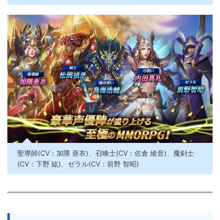
聖導師(CV：加隈 亜衣)、召喚士(CV：佐倉 綾音)、魔剣士
(CV：下野 紘)、ゼラル(CV：前野 智昭)