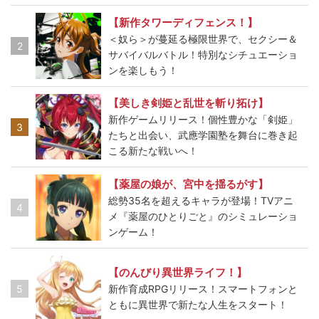
【新作タワーディフェンス！】
＜奴ら＞が蔓延る極限世界で、セクシー＆
2
サバイバルバトル！特別なシチュエーショ
ンを楽しもう！
【美しき剣姫と乱世を斬り拓け】
新作ゲームリリース！個性豊かな「剣姫」
3
たちと出会い、武應学園塾を舞台に巻き起
こる新たな戦いへ！
【薬屋の娘が、宮中を揺るがす】
総勢35名を超えるキャラが登場！TVアニ
4
メ『薬屋のひとりごと』のシミュレーショ
ンゲーム！
【のんびり異世界ライフ！】
5
新作育成RPGリリース！スマートフォンと
ともに異世界で新たな人生をスタート！