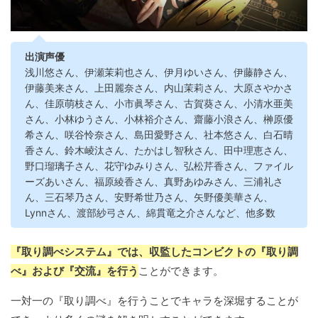
出演声優
浅川悠さん、伊瀬茉莉也さん、伊月ゆいさん、伊藤静さん、
伊藤美来さん、上田麗奈さん、内山茉莉さん、大原さやかさ
ん、佳原萌枝さん、小市眞琴さん、古賀葵さん、小清水亜美
さん、小林ゆうさん、小林裕介さん、齋藤小浪さん、榊原優
希さん、咲谷怜奈さん、島田愛野さん、社本悠さん、白石晴
香さん、鈴木崚汰さん、たかはし智秋さん、田中理恵さん、
野口瑠璃子さん、花守ゆみりさん、弘松芹香さん、ファイル
ーズあいさん、福原綾香さん、真野あゆみさん、三浦礼さ
ん、三石琴乃さん、安野希世乃さん、矢野優美華さん、
Lynnさん、渡部紗弓さん、綿貫竜之介さんなど、他多数
『取り調べシステム』では、収監したコンビクトの『取り調
べ』および『交流』を行う
ことができます。
一対一の『取り調べ』を行うことでキャラを深堀することが