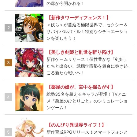
の扉が今開かれる！
【新作タワーディフェンス！】
＜奴ら＞が蔓延る極限世界で、セクシー＆
2
サバイバルバトル！特別なシチュエーショ
ンを楽しもう！
【美しき剣姫と乱世を斬り拓け】
新作ゲームリリース！個性豊かな「剣姫」
3
たちと出会い、武應学園塾を舞台に巻き起
こる新たな戦いへ！
【薬屋の娘が、宮中を揺るがす】
総勢35名を超えるキャラが登場！TVアニ
4
メ『薬屋のひとりごと』のシミュレーショ
ンゲーム！
【のんびり異世界ライフ！】
5
新作育成RPGリリース！スマートフォンと