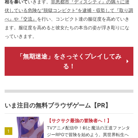
相を暴いて
いきます。
罪悪都市『ディスシティ』の隅々に潜
伏している危険な“脱獄コンビクト”を逮捕・収監して『取り調
べ』や『交流』
を行い、コンビクト達の服従度を高めていき
ます。服従度を高めると彼女たちの本当の姿が浮き彫りにな
っていきます。
「無期迷途」をさっそくプレイしてみ
る！
いま注目の無料ブラウザゲーム【PR】
【サクサク最強の冒険者へ！】
TVアニメ配信中！剣と魔法の王道ファンタ
1
ジーRPGで冒険を始めよう。異世界転生へ