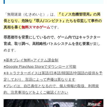
「無期迷途（むきめいと）」は、
『ミノス危機管理局』の局
長となり、危険な『罪人/コンビクト』たちを収監して事件の
真相を暴く
無料スマホゲーム
です。
罪悪都市を背景にしているので、ゲーム内ではキャラクター
育成、取り調べ、高戦略性バトルシステムを含む要素
が楽し
めます。
※基本プレイ無料+アイテム課金制
※Google Play/App Storeでダウンロード可能
※キャラクターボイスは英語/日本語/韓国語/中国語の提供を予
定しており、言語によって声優は異なります
※プレイは、自己責任となるので、個人情報の取扱、利用規
約、注意事項などをよくご確認ください