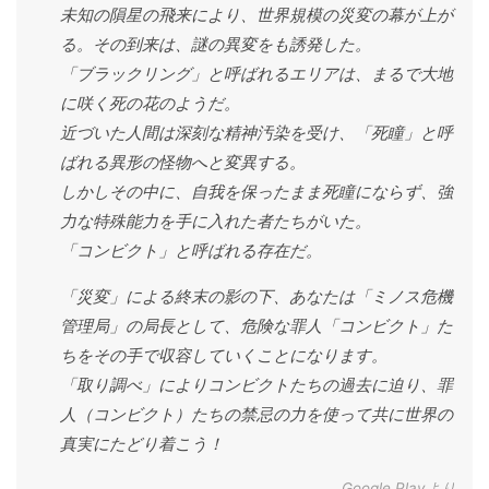
未知の隕星の飛来により、世界規模の災変の幕が上が
る。その到来は、謎の異変をも誘発した。
「ブラックリング」と呼ばれるエリアは、まるで大地
に咲く死の花のようだ。
近づいた人間は深刻な精神汚染を受け、「死瞳」と呼
ばれる異形の怪物へと変異する。
しかしその中に、自我を保ったまま死瞳にならず、強
力な特殊能力を手に入れた者たちがいた。
「コンビクト」と呼ばれる存在だ。
「災変」による終末の影の下、あなたは「ミノス危機
管理局」の局長として、危険な罪人「コンビクト」た
ちをその手で収容していくことになります。
「取り調べ」によりコンビクトたちの過去に迫り、罪
人（コンビクト）たちの禁忌の力を使って共に世界の
真実にたどり着こう！
Google Playより