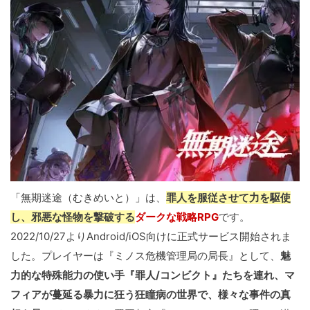
「無期迷途（むきめいと）」は、
罪人を服従させて力を駆使
し、邪悪な怪物を撃破する
ダークな戦略RPG
です。
2022/10/27よりAndroid/iOS向けに正式サービス開始されま
した。プレイヤーは『ミノス危機管理局の局長』として、
魅
力的な特殊能力の使い手『罪人/コンビクト』たちを連れ、マ
フィアが蔓延る暴力に狂う狂瞳病の世界で、様々な事件の真