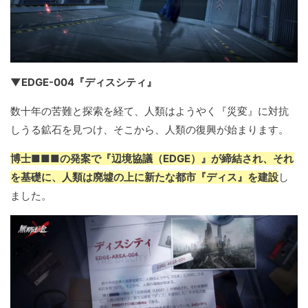
▼EDGE-004『ディスシティ』
数十年の苦難と探索を経て、人類はようやく『災変』に対抗
しうる鉱石を見つけ、そこから、人類の復興が始まります。
博士■■■の発案で『辺境協議（EDGE）』が締結され、それ
を基礎に、人類は廃墟の上に新たな都市『ディス』を建設
し
ました。