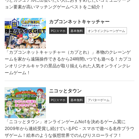
ョン要素が高いマッチングゲームベストをご紹介！
カプコンネットキャッチャー
PC/スマホ
基本無料
オンラインクレーンゲーム
「カプコンネットキャッチャー（カプとれ）」本物のクレーンゲ
ームを家から遠隔操作できるから24時間いつでも遊べる！カプコ
ンオリジナルキャラの景品が取り揃えられた人気オンラインクレ
ームゲーム！
ニコッとタウン
PC/スマホ
基本無料
アバターゲーム
「ニコッとタウン」オンラインゲームNo1を決めるゲーム賞に
2009年から連続受賞し続けているPC・スマホで遊べる名作ブラウ
ザゲーム！絵本のような仮想世界でのんびりスローライフ！