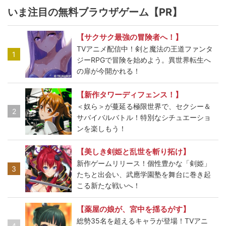
いま注目の無料ブラウザゲーム【PR】
【サクサク最強の冒険者へ！】
TVアニメ配信中！剣と魔法の王道ファンタ
1
ジーRPGで冒険を始めよう。異世界転生へ
の扉が今開かれる！
【新作タワーディフェンス！】
＜奴ら＞が蔓延る極限世界で、セクシー＆
2
サバイバルバトル！特別なシチュエーショ
ンを楽しもう！
【美しき剣姫と乱世を斬り拓け】
新作ゲームリリース！個性豊かな「剣姫」
3
たちと出会い、武應学園塾を舞台に巻き起
こる新たな戦いへ！
【薬屋の娘が、宮中を揺るがす】
総勢35名を超えるキャラが登場！TVアニ
4