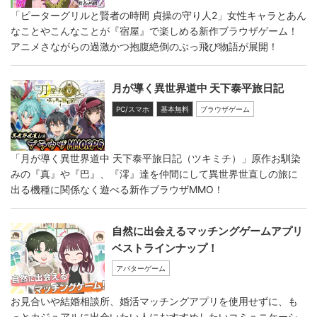
「ピーターグリルと賢者の時間 貞操の守り人2」女性キャラとあん
なことやこんなことが『宿屋』で楽しめる新作ブラウザゲーム！
アニメさながらの過激かつ抱腹絶倒のぶっ飛び物語が展開！
月が導く異世界道中 天下泰平旅日記
PC/スマホ
基本無料
ブラウザゲーム
「月が導く異世界道中 天下泰平旅日記（ツキミチ）」原作お馴染
みの『真』や『巴』、『澪』達を仲間にして異世界世直しの旅に
出る機種に関係なく遊べる新作ブラウザMMO！
自然に出会えるマッチングゲームアプリ
ベストラインナップ！
アバターゲーム
お見合いや結婚相談所、婚活マッチングアプリを使用せずに、も
っとカジュアルに出会いたい人におすすめしたいコミュニケーシ