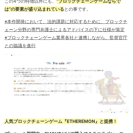
この4つの特徴以外にも、
“ブロックチェーンゲームならで
は”の要素が盛り込まれている
との事です。
※本作開発において、法的課題に対応するために、ブロックチ
ェーン分野の専門弁護士によるアドバイスの下に仕様が策定
※ブロックチェーンゲーム業界各社と連携しながら、監督官庁
との協議を進行
人気ブロックチェーンゲーム『ETHEREMON』と提携！