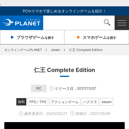
,
PCやスマホで楽しめるオンラインゲームを紹介！
ブラウザ
ゲーム
スマホ
ゲーム
を探す
を探す
オンラインゲームPLANET
steam
仁王 Complete Edition
仁王 Complete Edition
PC
リリース日：2017/11/07
有料
FPS／TPS
アクションゲーム
ハクスラ
steam
最終更新日：
2025/02/21
投稿日：2021/10/06