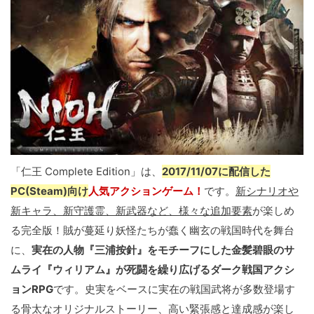
「仁王 Complete Edition」は、
2017/11/07に配信した
PC(Steam)向け
人気アクションゲーム！
です。
新シナリオや
新キャラ、新守護霊、新武器など、様々な追加要素
が楽しめ
る完全版！賊が蔓延り妖怪たちが蠢く幽玄の戦国時代を舞台
に、
実在の人物『三浦按針』をモチーフにした金髪碧眼のサ
ムライ『ウィリアム』が死闘を繰り広げるダーク戦国アクシ
ョンRPG
です。史実をベースに実在の戦国武将が多数登場す
る骨太なオリジナルストーリー、高い緊張感と達成感が楽し