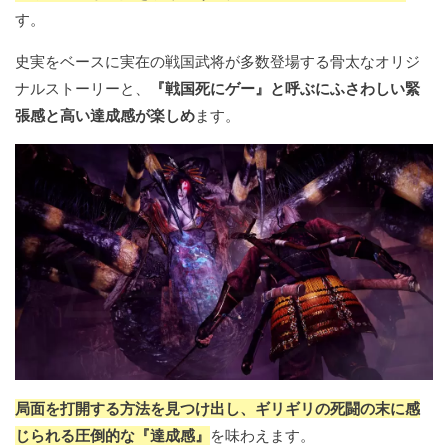
す。
史実をベースに実在の戦国武将が多数登場する骨太なオリジ
ナルストーリーと、
『戦国死にゲー』と呼ぶにふさわしい緊
張感と高い達成感が楽しめ
ます。
局面を打開する方法を見つけ出し、ギリギリの死闘の末に感
じられる圧倒的な『達成感』
を味わえます。