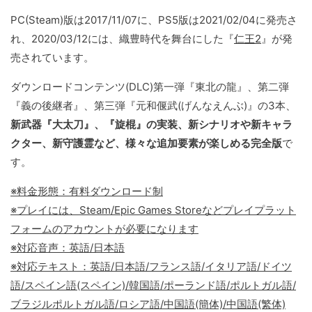
PC(Steam)版は2017/11/07に、PS5版は2021/02/04に発売さ
れ、2020/03/12には、織豊時代を舞台にした『
仁王2
』が発
売されています。
ダウンロードコンテンツ(DLC)第一弾『東北の龍』、第二弾
『義の後継者』、第三弾『元和偃武(げんなえんぶ)』の3本、
新武器『大太刀』、『旋棍』の実装、新シナリオや新キャラ
クター、新守護霊など、様々な追加要素が楽しめる完全版
で
す。
※料金形態：有料ダウンロード制
※プレイには、Steam/Epic Games Storeなどプレイプラット
フォームのアカウントが必要になります
※対応音声：英語/日本語
※対応テキスト：英語/日本語/フランス語/イタリア語/ドイツ
語/スペイン語(スペイン)/韓国語/ポーランド語/ポルトガル語/
ブラジルポルトガル語/ロシア語/中国語(簡体)/中国語(繁体)