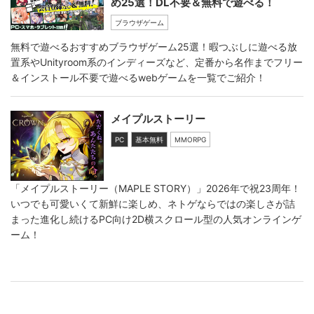
め25選！DL不要＆無料で遊べる！
ブラウザゲーム
無料で遊べるおすすめブラウザゲーム25選！暇つぶしに遊べる放
置系やUnityroom系のインディーズなど、定番から名作までフリー
＆インストール不要で遊べるwebゲームを一覧でご紹介！
メイプルストーリー
PC
基本無料
MMORPG
「メイプルストーリー（MAPLE STORY）」2026年で祝23周年！
いつでも可愛いくて新鮮に楽しめ、ネトゲならではの楽しさが詰
まった進化し続けるPC向け2D横スクロール型の人気オンラインゲ
ーム！