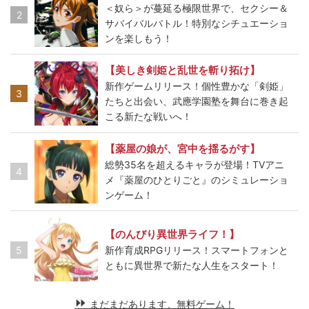
＜奴ら＞が蔓延る極限世界で、セクシー＆
2
サバイバルバトル！特別なシチュエーショ
ンを楽しもう！
【美しき剣姫と乱世を斬り拓け】
新作ゲームリリース！個性豊かな「剣姫」
3
たちと出会い、武應学園塾を舞台に巻き起
こる新たな戦いへ！
【薬屋の娘が、宮中を揺るがす】
総勢35名を超えるキャラが登場！TVアニ
4
メ『薬屋のひとりごと』のシミュレーショ
ンゲーム！
【のんびり異世界ライフ！】
5
新作育成RPGリリース！スマートフォンと
ともに異世界で新たな人生をスタート！
まだまだあります、無料ゲーム！