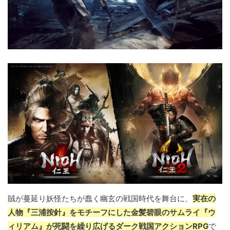
賊が蔓延り妖怪たちが蠢く幽玄の戦国時代を舞台に、
実在の
人物『三浦按針』をモチーフにした金髪碧眼のサムライ『ウ
ィリアム』が死闘を繰り広げるダーク戦国アクションRPG
で