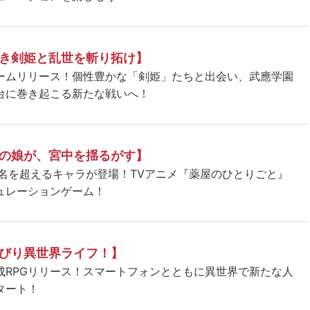
き剣姫と乱世を斬り拓け】
ームリリース！個性豊かな「剣姫」たちと出会い、武應学園
台に巻き起こる新たな戦いへ！
の娘が、宮中を揺るがす】
5名を超えるキャラが登場！TVアニメ『薬屋のひとりごと』
ュレーションゲーム！
びり異世界ライフ！】
成RPGリリース！スマートフォンとともに異世界で新たな人
タート！