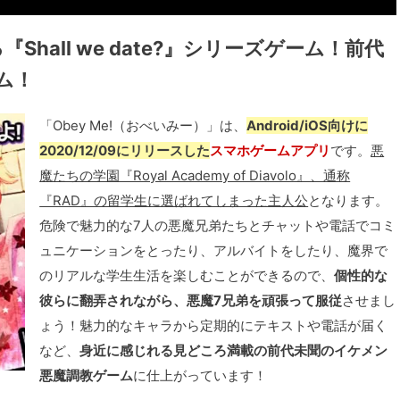
all we date?』シリーズゲーム！前代
ム！
「Obey Me!（おべいみー）」は、
Android/iOS向けに
2020/12/09にリリースした
スマホゲームアプリ
です。
悪
魔たちの学園『Royal Academy of Diavolo』、通称
『RAD』の留学生に選ばれてしまった主人公
となります。
危険で魅力的な7人の悪魔兄弟たちとチャットや電話でコミ
ュニケーションをとったり、アルバイトをしたり、魔界で
のリアルな学生生活を楽しむことができるので、
個性的な
彼らに翻弄されながら、悪魔7兄弟を頑張って服従
させまし
ょう！魅力的なキャラから定期的にテキストや電話が届く
など、
身近に感じれる見どころ満載の前代未聞のイケメン
悪魔調教ゲーム
に仕上がっています！