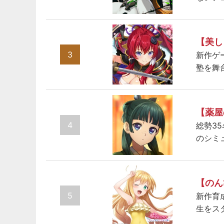
【美し
3
新作ゲ
塾を舞
【薬屋
4
総勢3
のシミ
【のん
5
新作育
生をス