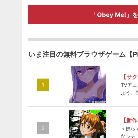
「Obey Me
いま注目の無料ブラウザゲーム【P
【サク
1
TVア
よう。
【新作
2
＜奴ら
なシチ