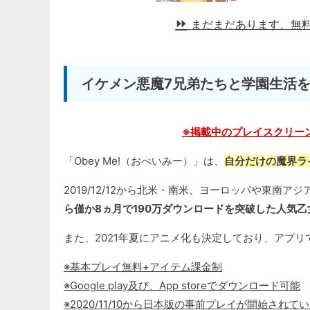
まだまだあります、無
イケメン悪魔7兄弟たちと学園生活
※掲載中のプレイスクリー
「Obey Me!（おべいみー）」は、
自分だけの魔界ラ
2019/12/12から北米・南米、ヨーロッパや東南
ら僅か8ヵ月で190万ダウンロードを突破した人気
また、2021年夏にアニメ化も決定しており、アプ
※基本プレイ無料+アイテム課金制
※Google play及び、App storeでダウンロード可能
※2020/11/10から日本版の事前プレイが開始さ