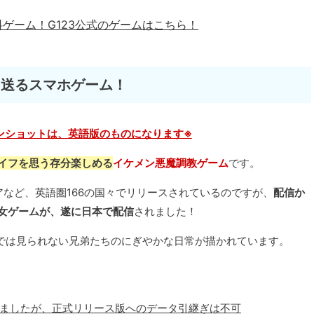
料ゲーム！
G123公式のゲームはこちら！
を送るスマホゲーム！
ンショットは、英語版のものになります※
イフを思う存分楽しめる
イケメン悪魔調教ゲーム
です。
アジアなど、英語圏166の国々でリリースされているのですが、
配信か
乙女ゲームが、遂に日本で配信
されました！
リでは見られない兄弟たちのにぎやかな日常が描かれています。
れていましたが、正式リリース版へのデータ引継ぎは不可