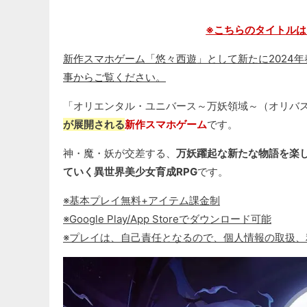
※こちらのタイトルは
新作スマホゲーム「悠々西遊」として新たに2024
事からご覧ください。
「オリエンタル・ユニバース～万妖領域～（オリバ
が展開される
新作スマホゲーム
です。
神・魔・妖が交差する、
万妖躍起な新たな物語を楽し
ていく異世界美少女育成RPG
です。
※基本プレイ無料+アイテム課金制
※Google Play/App Storeでダウンロード可能
※プレイは、自己責任となるので、個人情報の取扱