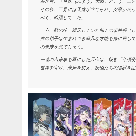
遥か昔、「巫妖（ふよう）大戦」という、三界
その後、三界には天庭が立てられ、安寧が戻っ
べく、暗躍していた。
一方、戦の後、隠居していた仙人の須菩提（し
彼の弟子は生まれつき非凡な才能を身に宿して
の未来を見てしまう。
一連の出来事を耳にした天帝は、彼を「守護使
世界を守り、未来を変え、妖怪たちの陰謀を阻