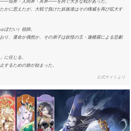
――仙界・人間界・冥界――を跨ぐ大きな戦があった。
たかに思えたが、大戦で負けた妖族達はその権威を再び拡大す
ゅぼだい）祖師。
おり、運命か偶然か、その弟子は妖怪の王・迦楼羅による悲劇
」に任じる。
止するための旅が始まった。
公式サイトより