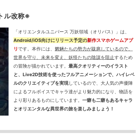
トル改称※
「オリエンタルユニバース 万妖領域（オリバス）」は、
Android/iOS向けにリリース予定の
新作スマホゲームアプ
リ
です。本作には、
魍魎たちの勢力が跋扈しているので、
世界を守り、未来を変え、妖怪たちの陰謀を阻止
するため
の冒険が描かれています。
最高クオリティーのイラスト
と、Live2D技術を使ったフルアニメーションで、ハイレベ
ルのクリエイティブを実現
しているので、大人気の声優陣
によるフルボイスでキャラ達がより魅力的になり、物語を
より彩りあるものにしています。
一癖も二癖もあるキャラ
とオリエンタルな異世界の旅を楽しみましょう！