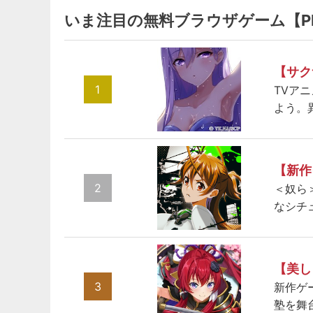
いま注目の無料ブラウザゲーム【P
【サク
1
TVア
よう。
【新作
2
＜奴ら
なシチ
【美し
3
新作ゲ
塾を舞