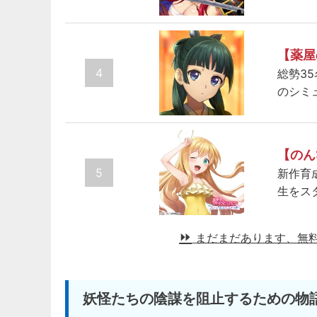
【薬屋
4
総勢3
のシミ
【のん
5
新作育
生をス
まだまだあります、無
妖怪たちの陰謀を阻止するための物