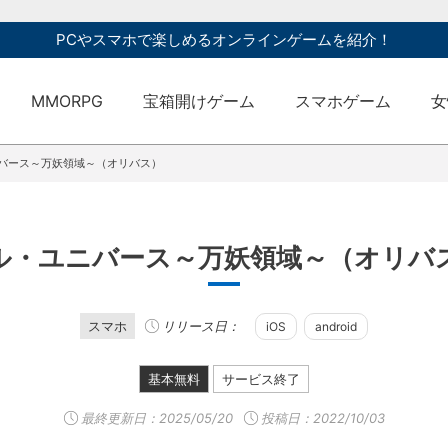
PCやスマホで楽しめるオンラインゲームを紹介！
MMORPG
宝箱開けゲーム
スマホゲーム
女
バース～万妖領域～（オリバス）
ル・ユニバース～万妖領域～（オリバ
スマホ
リリース日：
iOS
android
基本無料
サービス終了
最終更新日：
2025/05/20
投稿日：2022/10/03