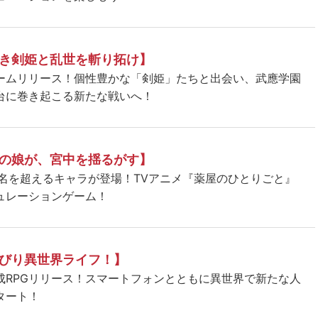
き剣姫と乱世を斬り拓け】
ームリリース！個性豊かな「剣姫」たちと出会い、武應学園
台に巻き起こる新たな戦いへ！
の娘が、宮中を揺るがす】
5名を超えるキャラが登場！TVアニメ『薬屋のひとりごと』
ュレーションゲーム！
びり異世界ライフ！】
成RPGリリース！スマートフォンとともに異世界で新たな人
タート！