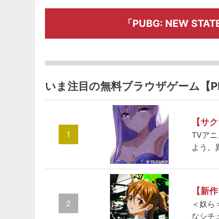
「PUBG: NEW S
いま注目の無料ブラウザゲーム【P
【サク
1
TVア
よう。
【新作
2
＜奴ら
なシチ