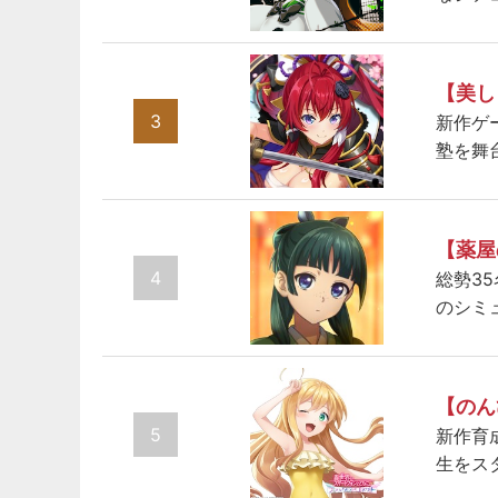
【美し
3
新作ゲ
塾を舞
【薬屋
4
総勢3
のシミ
【のん
5
新作育
生をス