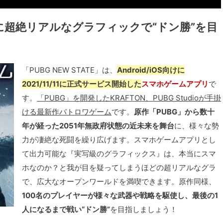
に超絶リアルなグラフィックで“ドン勝”を目
「PUBG NEW STATE」は、
Android/iOS向けに
2021/11/11に正式サービス開始した
スマホゲームアプリ
で
す。
「PUBG」を開発したKRAFTON、PUBG Studioが手掛
ける最新作バトロワゲーム
です。
原作「PUBG」から数十
年が経った2051年無政府状態の近未来を舞台
に、様々な勢
力が凄絶な死闘を繰り広げます。スマホゲームアプリとし
て出力可能な『実写級のグラフィックス』は、本当にスマ
ホなのか？と我が目を疑ってしまうほどの超リアルなグラ
で、広大なオープンワールドを満喫できます。原作同様、
100名のプレイヤーが様々な武器や戦略を駆使し、最後の1
人になるまで戦い“ドン勝”
を目指しましょう！