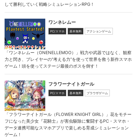
して勝利していく戦略シミュレーションRPG！
ワンネレムー
PC/スマホ
基本無料
アクションゲーム
「ワンネレムー（ONENELLEMOO）」戦力や武器ではなく、観察
力と閃き、プレイヤーの“考える力”を使って世界を救う新作スマホ
ゲーム！頭を使ってステージ最後のボスを倒す！
フラワーナイトガール
PC/スマホ
基本無料
ブラウザゲーム
「フラワーナイトガール（FLOWER KNIGHT GIRL）」花をモチー
フになった美少女『花騎士』が害虫駆除に奮闘するPC・スマホ・
データ連携可能なスマホアプリで楽しめる育成シミュレーション
ゲーム！