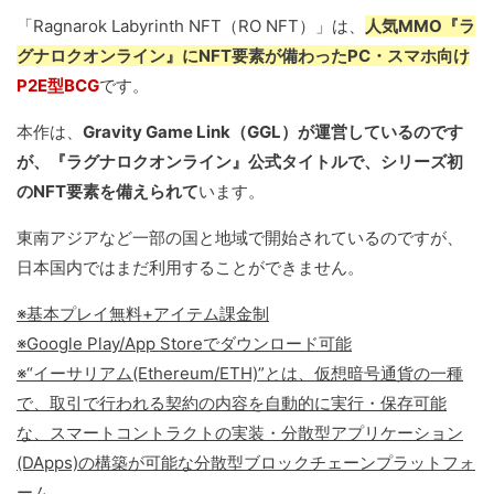
「Ragnarok Labyrinth NFT（RO NFT）」は、
人気MMO『ラ
グナロクオンライン』にNFT要素が備わったPC・スマホ向け
P2E型BCG
です。
本作は、
Gravity Game Link（GGL）が運営しているのです
が、『ラグナロクオンライン』公式タイトルで、シリーズ初
のNFT要素を備えられて
います。
東南アジアなど一部の国と地域で開始されているのですが、
日本国内ではまだ利用することができません。
※基本プレイ無料+アイテム課金制
※Google Play/App Storeでダウンロード可能
※“イーサリアム(Ethereum/ETH)”とは、仮想暗号通貨の一種
で、取引で行われる契約の内容を自動的に実行・保存可能
な、スマートコントラクトの実装・分散型アプリケーション
(DApps)の構築が可能な分散型ブロックチェーンプラットフォ
ーム