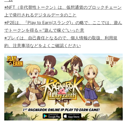
※NFT（非代替性トークン）は、仮想通貨のブロックチェーン
上で発行されるデジタルデータのこと
※P2Eは、『Play to Earn(スラング)』の略で、ここでは、遊ん
でトークンを得る＝“遊んで稼ぐ”いった意
※プレイは、自己責任となるので、個人情報の取扱、利用規
約、注意事項などをよくご確認ください