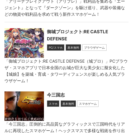
「アリーナブレイクアウト（アリブレ）」戦利品を集める『エー
ジェント』となって『ダークゾーン』を駆け巡り、武器や装備な
どの物資や戦利品を求めて戦う新作スマホゲーム！
御城プロジェクト:RE CASTLE
DEFENSE
PC/スマホ
基本無料
ブラウザゲーム
「御城プロジェクト:RE CASTLE DEFENSE（城プロ）」PCブラウ
ザ・スマホアプリで日本全国のお城が巨大な美少女に擬女化した
【城娘】を築城・育成・タワーディフェンスが楽しめる人気ブラ
ウザゲーム！
今三国志
スマホ
基本無料
スマホゲーム
「今三国志」圧倒的に高品質なグラフィックスで三国時代をリア
ルに再現したスマホゲーム！ヘックスマスで多様な戦術を作り出