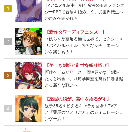
TVアニメ配信中！剣と魔法の王道ファンタ
1
ジーRPGで冒険を始めよう。異世界転生へ
の扉が今開かれる！
【新作タワーディフェンス！】
＜奴ら＞が蔓延る極限世界で、セクシー＆
2
サバイバルバトル！特別なシチュエーショ
ンを楽しもう！
【美しき剣姫と乱世を斬り拓け】
新作ゲームリリース！個性豊かな「剣姫」
3
たちと出会い、武應学園塾を舞台に巻き起
こる新たな戦いへ！
【薬屋の娘が、宮中を揺るがす】
総勢35名を超えるキャラが登場！TVアニ
4
メ『薬屋のひとりごと』のシミュレーショ
ンゲーム！