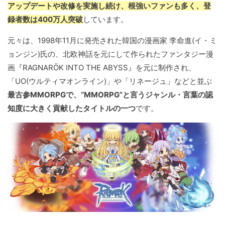
アップデートや改修を実施し続け、根強いファンも多く、登
録者数は400万人突破
しています。
元々は、1998年11月に発売された韓国の漫画家 李命進(イ・ミ
ョンジン)氏の、北欧神話を元にして作られたファンタジー漫
画『RAGNARÖK INTO THE ABYSS』を元に制作され、
「UO(ウルティマオンライン)」や「リネージュ」などと並ぶ
最古参MMORPGで、“MMORPG”と言うジャンル・言葉の認
知度に大きく貢献したタイトルの一つ
です。