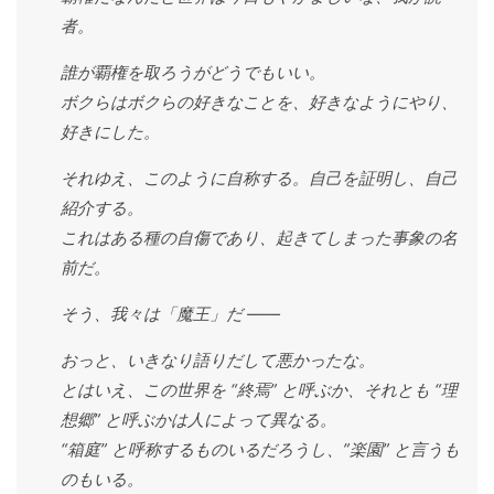
者。
誰が覇権を取ろうがどうでもいい。
ボクらはボクらの好きなことを、好きなようにやり、
好きにした。
それゆえ、このように自称する。自己を証明し、自己
紹介する。
これはある種の自傷であり、起きてしまった事象の名
前だ。
そう、我々は「魔王」だ ――
おっと、いきなり語りだして悪かったな。
とはいえ、この世界を “終焉” と呼ぶか、それとも “理
想郷” と呼ぶかは人によって異なる。
“箱庭” と呼称するものいるだろうし、”楽園” と言うも
のもいる。