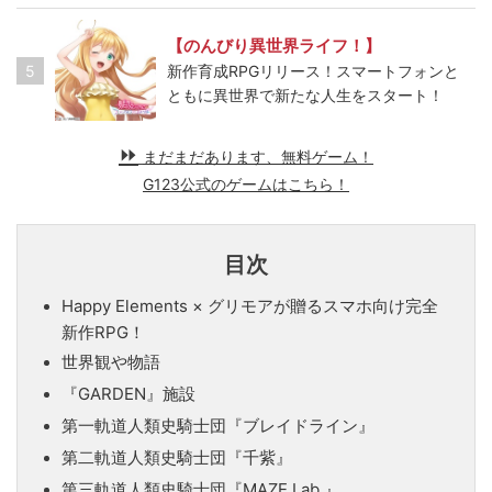
【のんびり異世界ライフ！】
5
新作育成RPGリリース！スマートフォンと
ともに異世界で新たな人生をスタート！
まだまだあります、無料ゲーム！
G123公式のゲームはこちら！
目次
Happy Elements × グリモアが贈るスマホ向け完全
新作RPG！
世界観や物語
『GARDEN』施設
第一軌道人類史騎士団『ブレイドライン』
第二軌道人類史騎士団『千紫』
第三軌道人類史騎士団『MAZE Lab.』