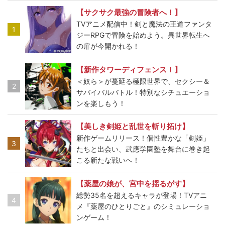
【サクサク最強の冒険者へ！】
TVアニメ配信中！剣と魔法の王道ファンタ
1
ジーRPGで冒険を始めよう。異世界転生へ
の扉が今開かれる！
【新作タワーディフェンス！】
＜奴ら＞が蔓延る極限世界で、セクシー＆
2
サバイバルバトル！特別なシチュエーショ
ンを楽しもう！
【美しき剣姫と乱世を斬り拓け】
新作ゲームリリース！個性豊かな「剣姫」
3
たちと出会い、武應学園塾を舞台に巻き起
こる新たな戦いへ！
【薬屋の娘が、宮中を揺るがす】
総勢35名を超えるキャラが登場！TVアニ
4
メ『薬屋のひとりごと』のシミュレーショ
ンゲーム！