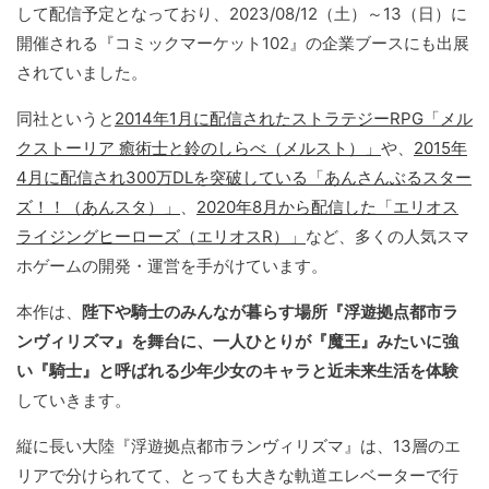
して配信予定となっており、2023/08/12（土）～13（日）に
開催される『コミックマーケット102』の企業ブースにも出展
されていました。
同社というと
2014年1月に配信されたストラテジーRPG「メル
クストーリア 癒術士と鈴のしらべ（メルスト）」
や、
2015年
4月に配信され300万DLを突破している「あんさんぶるスター
ズ！！（あんスタ）」
、
2020年8月から配信した「エリオス
ライジングヒーローズ（エリオスR）」
など、多くの人気スマ
ホゲームの開発・運営を手がけています。
本作は、
陛下や騎士のみんなが暮らす場所『浮遊拠点都市ラ
ンヴィリズマ』を舞台に、一人ひとりが『魔王』みたいに強
い『騎士』と呼ばれる少年少女のキャラと近未来生活を体験
していきます。
縦に長い大陸『浮遊拠点都市ランヴィリズマ』は、13層のエ
リアで分けられてて、とっても大きな軌道エレベーターで行