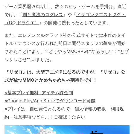
ゲーム業界歴20年以上、数々のヒットゲームを手掛け、直近
では、『
剣と魔法のログレス
』や『
ドラゴンクエストタクト
（DQ ドラクエ）
』の開発に携わったとしています。
また、エレメンタルクラフト社の公式サイトでは本作のタイ
トルアナウンスが行われた前日に開発スタッフの募集が開始
されたことにより、“”どうやらMMORPGになるらしい！”とザ
ワザワさせていました。
『リゼロ』は、大型アニメIPになるのですが、『リゼロ』公
式が放つMMOとかめちゃめちゃ期待作です！
※基本プレイ無料+アイテム課金制
※Google Play/App Storeでダウンロード可能
※プレイは、自己責任となるので、個人情報の取扱、利用規
約、注意事項などをよくご確認ください