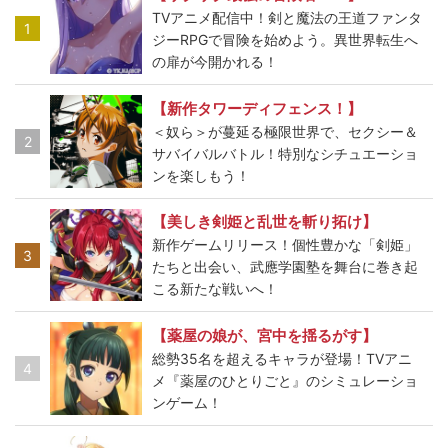
TVアニメ配信中！剣と魔法の王道ファンタ
1
ジーRPGで冒険を始めよう。異世界転生へ
の扉が今開かれる！
【新作タワーディフェンス！】
＜奴ら＞が蔓延る極限世界で、セクシー＆
2
サバイバルバトル！特別なシチュエーショ
ンを楽しもう！
【美しき剣姫と乱世を斬り拓け】
新作ゲームリリース！個性豊かな「剣姫」
3
たちと出会い、武應学園塾を舞台に巻き起
こる新たな戦いへ！
【薬屋の娘が、宮中を揺るがす】
総勢35名を超えるキャラが登場！TVアニ
4
メ『薬屋のひとりごと』のシミュレーショ
ンゲーム！