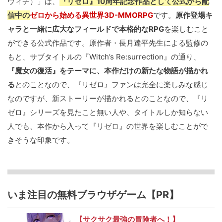
ウィチ）」は、
『リゼロ』10周年記念作品として公式から配
信中の
ゼロから始める異世界3D-MMORPG
です。
原作登場キ
ャラと一緒に広大なフィールドで本格的なRPG
を楽しむこと
ができる公式作品です。原作者・長月達平先生による監修の
もと、サブタイトルの『Witch’s Re:surrection』の通り、
『魔女の復活』をテーマに、本作だけの新たな物語が描かれ
る
とのことなので、『リゼロ』ファンは完全に楽しみな感じ
なのですが、新ストーリーが描かれるとのことなので、『リ
ゼロ』シリーズを見たこと無い人や、タイトルしか知らない
人でも、本作から入って『リゼロ』の世界を楽しむことがで
きそうな印象です。
いま注目の無料ブラウザゲーム【PR】
【サクサク最強の冒険者へ！】