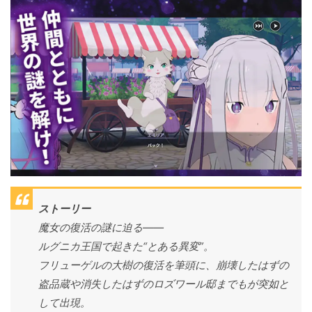
ストーリー
魔女の復活の謎に迫る――
ルグニカ王国で起きた“とある異変”。
フリューゲルの大樹の復活を筆頭に、崩壊したはずの
盗品蔵や消失したはずのロズワール邸までもが突如と
して出現。