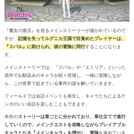
『魔女の復活』を巡るメインストーリーが描かれているので
すが、
記憶を失ってルグニカ王国で目覚めたプレイヤーは、
『スバル』に助けられ、彼の冒険に同行
することになりま
す。
メインストーリーでは、『スバル』や『エミリア』といった
原作でお馴染みのキャラが続々登場し、一緒に冒険しなが
ら、この世界で起きている事件の謎を解いていきます。
フィールドでは会話イベントも発生し、キャラたちによるテ
ンポのいい会話を楽しむこともできます。
本作の
ストーリーは章ごとに分かれており、章仕立てで進行
していくので、メインクエストを攻略しながらプレイアブル
キャラとなる『メインキャラ』を増やし、冒険
を進めていき