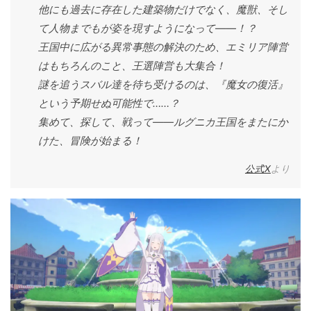
他にも過去に存在した建築物だけでなく、魔獣、そし
て人物までもが姿を現すようになって――！？
王国中に広がる異常事態の解決のため、エミリア陣営
はもちろんのこと、王選陣営も大集合！
謎を追うスバル達を待ち受けるのは、『魔女の復活』
という予期せぬ可能性で……？
集めて、探して、戦って――ルグニカ王国をまたにか
けた、冒険が始まる！
公式X
より