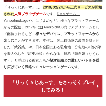
「りっくじあーす」は、
2016/02/24から正式サービスが開始
された
人気ブラウザゲーム
です。
DMMゲーム、
Yahoo!mobageや、にじよめなど、様々なプラットフォーム
からの配信、2017年にはAndroid/iOS向けアプリゲーム
とし
て配信されるなど、
様々なデバイス、プラットフォームから
楽しむ
ことができます。本作は、陸上自衛隊の装備を擬人化
した『武器娘』や、日本全国にある駐屯地・分屯地の1個小隊
を擬人化した『駐屯地娘』からなる、総称『陸自娘（りくむ
す）』と呼ばれる彼女たちが
敵対組織との激しいバトルを繰
り広げていく戦略シミュレーションゲーム
です。
「りっく☆じあ～す」をさっそくプレイ
してみる！