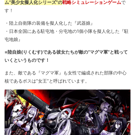
ム“美少女擬人化シリーズ”の
戦略シミュレーションゲーム
で
す！
・陸上自衛隊の装備を擬人化した『武器娘』
・日本全国にある駐屯地・分屯地の1個小隊を擬人化した『駐
屯地娘』
=陸自娘(りくむす)である彼女たちが敵の“マグマ軍”と戦って
いくというものです！
また、敵である『マグマ軍』も女性で編成された部隊の中心
核であるボスは”女王”と呼ばれています。