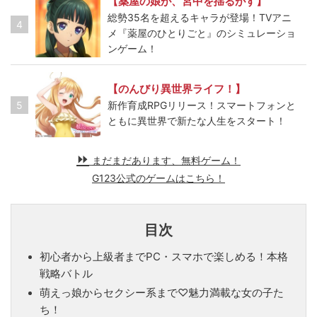
【薬屋の娘が、宮中を揺るがす】
総勢35名を超えるキャラが登場！TVアニ
4
メ『薬屋のひとりごと』のシミュレーショ
ンゲーム！
【のんびり異世界ライフ！】
5
新作育成RPGリリース！スマートフォンと
ともに異世界で新たな人生をスタート！
まだまだあります、無料ゲーム！
G123公式のゲームはこちら！
目次
初心者から上級者までPC・スマホで楽しめる！本格
戦略バトル
萌えっ娘からセクシー系まで♡魅力満載な女の子た
ち！