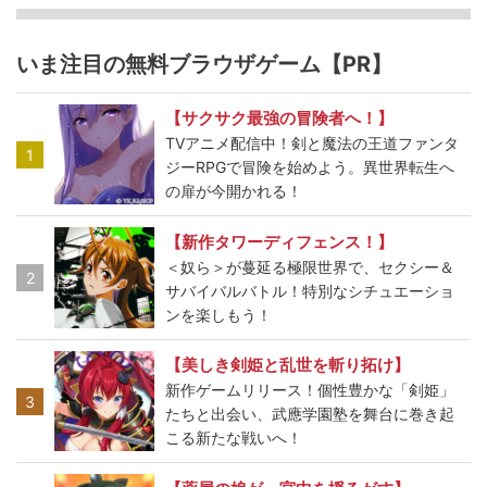
いま注目の無料ブラウザゲーム【PR】
【サクサク最強の冒険者へ！】
TVアニメ配信中！剣と魔法の王道ファンタ
1
ジーRPGで冒険を始めよう。異世界転生へ
の扉が今開かれる！
【新作タワーディフェンス！】
＜奴ら＞が蔓延る極限世界で、セクシー＆
2
サバイバルバトル！特別なシチュエーショ
ンを楽しもう！
【美しき剣姫と乱世を斬り拓け】
新作ゲームリリース！個性豊かな「剣姫」
3
たちと出会い、武應学園塾を舞台に巻き起
こる新たな戦いへ！