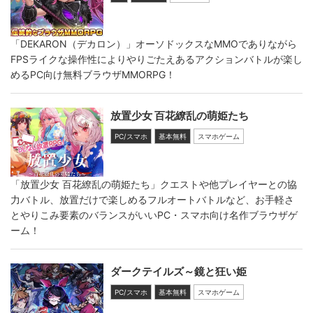
「DEKARON（デカロン）」オーソドックスなMMOでありながら
FPSライクな操作性によりやりごたえあるアクションバトルが楽し
めるPC向け無料ブラウザMMORPG！
放置少女 百花繚乱の萌姫たち
PC/スマホ
基本無料
スマホゲーム
「放置少女 百花繚乱の萌姫たち」クエストや他プレイヤーとの協
力バトル、放置だけで楽しめるフルオートバトルなど、お手軽さ
とやりこみ要素のバランスがいいPC・スマホ向け名作ブラウザゲ
ーム！
ダークテイルズ～鏡と狂い姫
PC/スマホ
基本無料
スマホゲーム