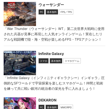
ウォーサンダー
PC
基本無料
FPS／TPS
「War Thunder（ウォーサンダー）WT」第二次世界大戦時に使用
された兵器が見事に再現した人気オンラインゲーム！実在したリ
アルな戦闘機で陸・海・空戦が楽しめるFPS・TPSアクション！
Infinite Galaxy
スマホ
基本無料
スマホゲーム
「Infinite Galaxy（インフィニティギャラクシー）インギャラ」圧
倒的なSFワールドで宇宙探索を楽しむスマホゲーム！仲間と戦術
を練って共に戦い銀河の統治者の栄光を手に入れましょう！
DEKARON
PC
基本無料
MMORPG