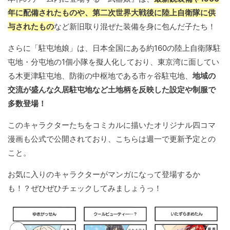
年に配備されたものや、第二次世界大戦後に陸上自衛隊に供
与されたもの
など新旧取り混ぜた装備を身に包んだ子たち！
さらに「駐屯地娘」は、日本全国にある約160の陸上自衛隊駐
屯地・分屯地の1個小隊を擬人化しており、東京湾に面してい
る木更津駐屯地、防衛の中枢地である市ヶ谷駐屯地、
地域の
交流が盛んな久居駐屯地など土地柄を反映した設定や制服で
多数登場！
このキャラクターたちをコミカルに描いたオリジナル四コマ
漫画も公式で公開されており、こちらは週一で更新予定との
こと。
お気に入りのキャラクターがマンガになって登場するか
も！？ぜひぜひチェックしてみましょうっ！