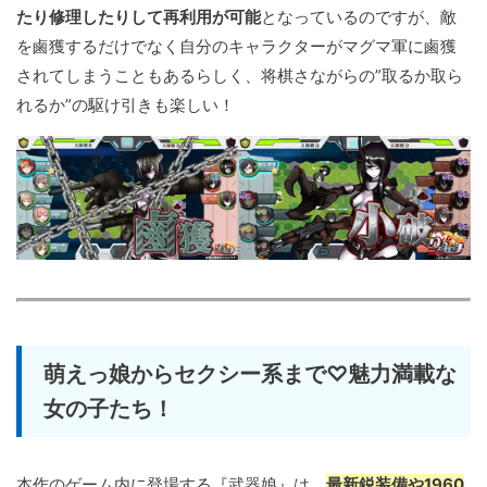
たり修理したりして再利用が可能
となっているのですが、敵
を鹵獲するだけでなく自分のキャラクターがマグマ軍に鹵獲
されてしまうこともあるらしく、将棋さながらの”取るか取ら
れるか”の駆け引きも楽しい！
萌えっ娘からセクシー系まで♡魅力満載な
女の子たち！
本作のゲーム内に登場する『武器娘』は、
最新鋭装備や1960