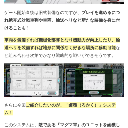
ゲーム開始直後は旧式装備なのですが、
プレイを進めるにつ
れ携帯式対戦車弾や車両、輸送ヘリなど新たな装備を身に付
けることも！
車両を装備すれば機械化部隊となり機動力が向上したり、輸
送ヘリを装備すれば地形に関係なく好きな場所に移動可能
な
ど組み合わせ次第でかなり戦略的な戦いができそうです。
さらに今回
ご紹介したいのが、「鹵獲（ろかく）」システ
ム！
このシステムは、
敵である『マグマ軍』のユニットを鹵獲し