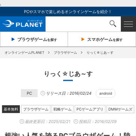
,
PCやスマホで楽しめるオンラインゲームを紹介！
ブラウザ
ゲーム
スマホ
ゲーム
を探す
を探す
オンラインゲームPLANET
ブラウザゲーム
りっく☆じあ～す
りっく☆じあ～す
PC
リリース日：2016/02/24
android
基本無料
ブラウザゲーム
戦略ゲーム
PCゲームアプリ
DMMゲームズ
最終更新日：
2025/02/21
投稿日：2016/02/09
根強い人気を誇るPCブラウザゲーム！陸