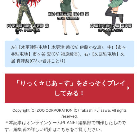
左)【木更津駐屯地】木更津 茜(CV. 伊藤かな恵)、中)【市ヶ
谷駐屯地】市ヶ谷 愛(CV. 福原綾香)、右)【久居駐屯地】久
居 真津梨(CV.小岩井ことり)
「りっく☆じあ～す」をさっそくプレイ
してみる！
Copyright (C) ZOO CORPORATION (C) Takashi Fujisawa. All rights
reserved.
＊本記事はオンラインゲームPLANET編集部で制作したもので
す。
編集者の詳しい紹介は
こちら
をご覧ください。