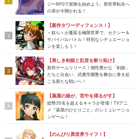
1
ジーRPGで冒険を始めよう。異世界転生へ
の扉が今開かれる！
【新作タワーディフェンス！】
＜奴ら＞が蔓延る極限世界で、セクシー＆
2
サバイバルバトル！特別なシチュエーショ
ンを楽しもう！
【美しき剣姫と乱世を斬り拓け】
新作ゲームリリース！個性豊かな「剣姫」
3
たちと出会い、武應学園塾を舞台に巻き起
こる新たな戦いへ！
【薬屋の娘が、宮中を揺るがす】
総勢35名を超えるキャラが登場！TVアニ
4
メ『薬屋のひとりごと』のシミュレーショ
ンゲーム！
【のんびり異世界ライフ！】