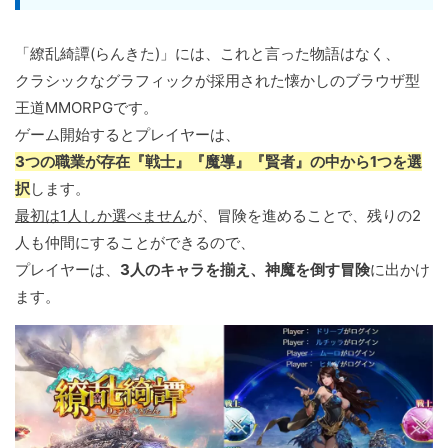
「繚乱綺譚(らんきた)」には、これと言った物語はなく、
クラシックなグラフィックが採用された懐かしのブラウザ型
王道MMORPGです。
ゲーム開始するとプレイヤーは、
3つの職業が存在『戦士』『魔導』『賢者』の中から1つを選
択
します。
最初は1人しか選べません
が、冒険を進めることで、残りの2
人も仲間にすることができるので、
プレイヤーは、
3人のキャラを揃え、神魔を倒す冒険
に出かけ
ます。