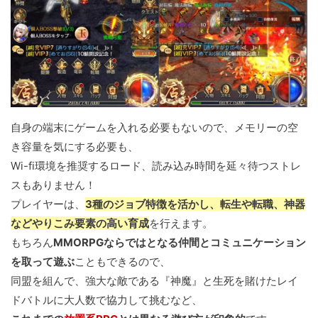
自身の端末にゲームを入れる必要もないので、メモリーの空
き容量を気にする必要も、
Wi-fi環境を推奨するロード、読み込み時間を延々待つストレ
スもありません！
プレイヤーは、
3種のジョブ特徴を活かし、転生や転職、神器
などやりこみ要素の高い育成
を行えます。
もちろん
MMORPGならではとなる仲間とコミュニケーション
を取って遊ぶ
こともできるので、
同盟を組んで、強大な敵である『神魔』と生死を賭けたレイ
ドバトルに大人数で協力して挑むなど、