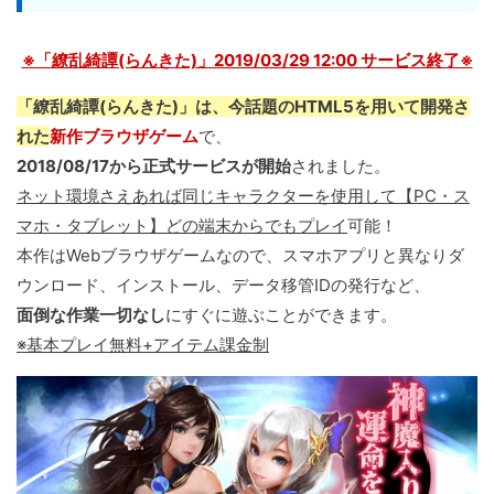
※「繚乱綺譚(らんきた)」2019/03/29 12:00 サービス終了※
「繚乱綺譚(らんきた)」は、今話題のHTML5を用いて開発さ
れた
新作ブラウザゲーム
で、
2018/08/17から正式サービスが開始
されました。
ネット環境さえあれば同じキャラクターを使用して【PC・ス
マホ・タブレット】どの端末からでもプレイ
可能！
本作はWebブラウザゲームなので、スマホアプリと異なりダ
ウンロード、インストール、データ移管IDの発行など、
面倒な作業一切なし
にすぐに遊ぶことができます。
※基本プレイ無料+アイテム課金制