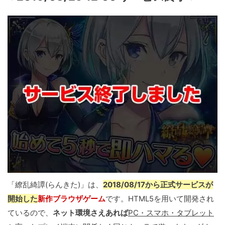
「繚乱綺譚(らんきた)」は、
2018/08/17から正式サービスが
開始した
新作ブラウザゲーム
です。HTML5を用いて開発され
ているので、
ネット環境さえあれば
PC・スマホ・タブレット