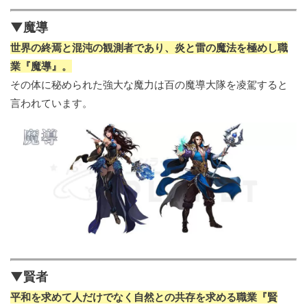
▼魔導
世界の終焉と混沌の観測者であり、炎と雷の魔法を極めし職
業『魔導』。
その体に秘められた強大な魔力は百の魔導大隊を凌駕すると
言われています。
▼賢者
平和を求めて人だけでなく自然との共存を求める職業『賢