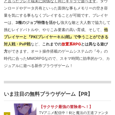
と言ったプレイ端末に関係なく同じキャラで遊べます
。ダウ
ンロードやデータ共有といった面倒な事もメモリーの空き容
量を気にする事もなくプレイすることが可能です。プレイヤ
ーは、
3種のジョブ特徴を活かし
強大な敵と大人数で協力して
挑むレイドバトルや、やりこみ要素の高い育成、そして、
他
プレイヤーと『PK(プレイヤーキル)戦』で争うことができる
対人戦・PvP戦
など、
これまでの
放置系RPG
とは異なる遊び
方
ができます。オート操作搭載のゲームシステムの『今』の
時代に合ったMMORPGなので、スキマ時間に効率的かつ、カ
ジュアルに遊べる新作ブラウザゲーム！
いま注目の無料ブラウザゲーム【PR】
【サクサク最強の冒険者へ！】
TVアニメ配信中！剣と魔法の王道ファンタ