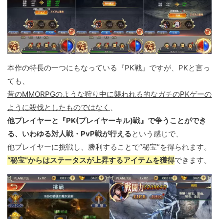
本作の特長の一つにもなっている『PK戦』ですが、PKと言っ
ても、
昔のMMORPGのような狩り中に襲われる的なガチのPKゲーの
ように殺伐としたものではなく
、
他プレイヤーと『PK(プレイヤーキル)戦』で争うことができ
る、いわゆる対人戦・PvP戦が行える
という感じで、
他プレイヤーに挑戦し、勝利することで“秘宝”を得られます。
“秘宝”からはステータスが上昇するアイテムを獲得
できます。