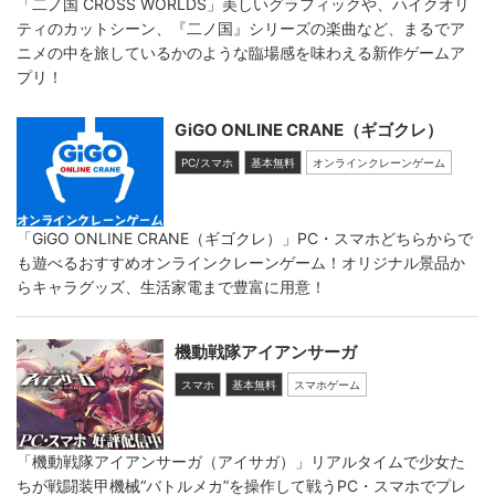
「二ノ国 CROSS WORLDS」美しいグラフィックや、ハイクオリ
ティのカットシーン、『二ノ国』シリーズの楽曲など、まるでア
ニメの中を旅しているかのような臨場感を味わえる新作ゲームア
プリ！
GiGO ONLINE CRANE（ギゴクレ）
PC/スマホ
基本無料
オンラインクレーンゲーム
「GiGO ONLINE CRANE（ギゴクレ）」PC・スマホどちらからで
も遊べるおすすめオンラインクレーンゲーム！オリジナル景品か
らキャラグッズ、生活家電まで豊富に用意！
機動戦隊アイアンサーガ
スマホ
基本無料
スマホゲーム
「機動戦隊アイアンサーガ（アイサガ）」リアルタイムで少女た
ちが戦闘装甲機械“バトルメカ”を操作して戦うPC・スマホでプレ