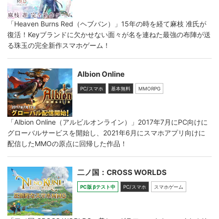
「Heaven Burns Red（ヘブバン）」15年の時を経て麻枝 准氏が
復活！Keyブランドに欠かせない面々が名を連ねた最強の布陣が送
る珠玉の完全新作スマホゲーム！
Albion Online
PC/スマホ
基本無料
MMORPG
「Albion Online（アルビルオンライン）」2017年7月にPC向けに
グローバルサービスを開始し、2021年6月にスマホアプリ向けに
配信したMMOの原点に回帰した作品！
二ノ国：CROSS WORLDS
PC版 βテスト中
PC/スマホ
スマホゲーム