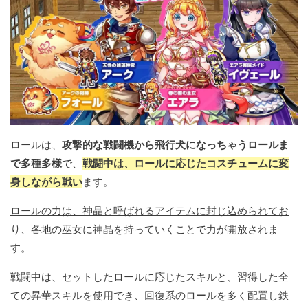
ロールは、
攻撃的な戦闘機から飛行犬になっちゃうロールま
で多種多様
で、
戦闘中は、ロールに応じたコスチュームに変
身しながら戦い
ます。
ロールの力は、神晶と呼ばれるアイテムに封じ込められてお
り、各地の巫女に神晶を持っていくことで力が開放
されま
す。
戦闘中は、セットしたロールに応じたスキルと、習得した全
ての昇華スキルを使用でき、回復系のロールを多く配置し鉄