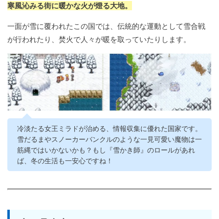
寒風沁みる街に暖かな火が燈る大地。
一面が雪に覆われたこの国では、伝統的な運動として雪合戦
が行われたり、焚火で人々が暖を取っていたりします。
冷淡たる女王ミラドが治める、情報収集に優れた国家です。
雪だるまやスノーカーバンクルのような一見可愛い魔物は一
筋縄ではいかないかも？もし『雪かき師』のロールがあれ
ば、冬の生活も一安心ですね！