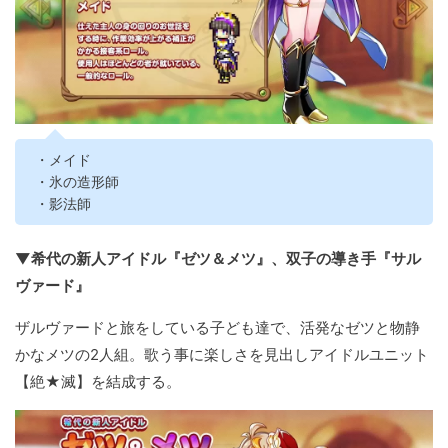
・メイド
・氷の造形師
・影法師
▼希代の新人アイドル『ゼツ＆メツ』、双子の導き手『サル
ヴァード』
ザルヴァードと旅をしている子ども達で、活発なゼツと物静
かなメツの2人組。歌う事に楽しさを見出しアイドルユニット
【絶★滅】を結成する。