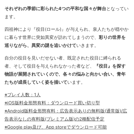
それぞれの季節に彩られた4つの平和な国々が舞台
となってい
ます。
四祖神により『役目(ロール)』が与えられ、泉人たちが穏やか
に暮らす世界に突如異変が訪れてしまうので、
彩りの世界を
巡りながら、異変の謎を追いかけて
いきます。
自分の役目を見いだせない者、既定された役目に縛られる
者、そして役目を与えられなかった者など、
『役目』を探す
物語が展開されていくので、各々の悩みと向かい合い、青年
たちが成長していく姿を描いて
います。
※プレイ人数：1人
※iOS版料金形態有料：ダウンロード買い切り型
※Android版料金形態有料：広告表示ありの無料版(通常版)/広
告表示なしの有料版(プレミアム版)の2種配信予定
※Google play及び、App storeでダウンロード可能