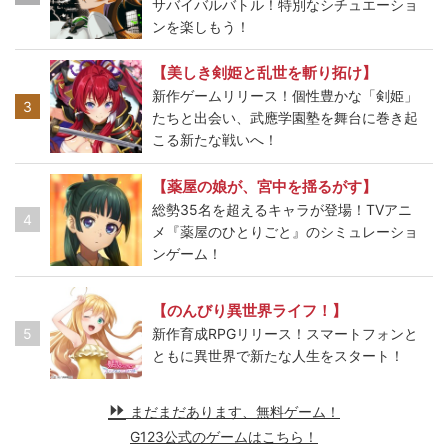
サバイバルバトル！特別なシチュエーショ
ンを楽しもう！
【美しき剣姫と乱世を斬り拓け】
新作ゲームリリース！個性豊かな「剣姫」
3
たちと出会い、武應学園塾を舞台に巻き起
こる新たな戦いへ！
【薬屋の娘が、宮中を揺るがす】
総勢35名を超えるキャラが登場！TVアニ
4
メ『薬屋のひとりごと』のシミュレーショ
ンゲーム！
【のんびり異世界ライフ！】
5
新作育成RPGリリース！スマートフォンと
ともに異世界で新たな人生をスタート！
まだまだあります、無料ゲーム！
G123公式のゲームはこちら！