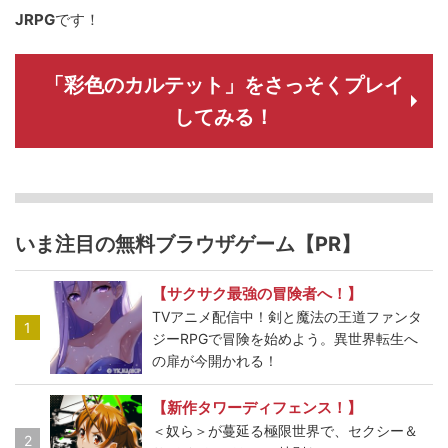
JRPG
です！
「彩色のカルテット」をさっそくプレイ
してみる！
いま注目の無料ブラウザゲーム【PR】
【サクサク最強の冒険者へ！】
TVアニメ配信中！剣と魔法の王道ファンタ
1
ジーRPGで冒険を始めよう。異世界転生へ
の扉が今開かれる！
【新作タワーディフェンス！】
＜奴ら＞が蔓延る極限世界で、セクシー＆
2