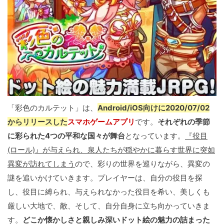
「彩色のカルテット」は、
Android/iOS向けに2020/07/02
からリリースした
スマホゲームアプリ
です。
それぞれの季節
に彩られた4つの平和な国々が舞台
となっています。
『役目
(ロール)』が与えられ、泉人たちが穏やかに暮らす世界に突如
異変が訪れてしまう
ので、彩りの世界を巡りながら、異変の
謎を追いかけていきます。プレイヤーは、自分の役目を探
し、役目に縛られ、与えられなかった役目を希い、美しくも
厳しい大地で、敵、そして、自分自身に立ち向かっていきま
す。
どこか懐かしさと親しみ深いドット絵の魅力の詰まった