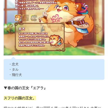
・忠犬
・タル
・飛行犬
▼春の国の王女『エアラ』
スフリの国の王女。