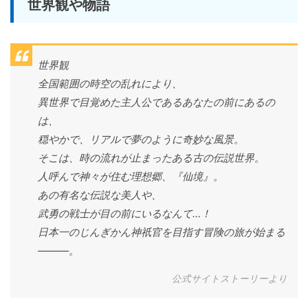
世界観や物語
世界観
全国範囲の時空の乱れにより、
異世界で目覚めた主人公であるあなたの前にあるの
は、
穏やかで、リアルで夢のように奇妙な風景。
そこは、時の流れが止まったある古の伝説世界。
人呼んで神々が住む理想郷、『仙境』。
あの有名な伝説な美人や、
武勇の戦士が目の前にいるなんて…！
日本一のじんぎかん神祇官を目指す冒険の旅が始まる
―――。
公式サイトストーリーより