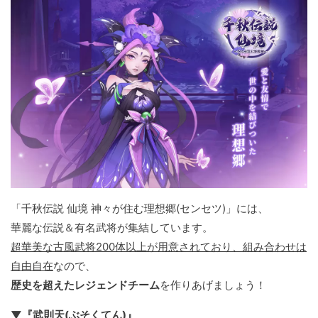
「千秋伝説 仙境 神々が住む理想郷(センセツ)」には、
華麗な伝説＆有名武将が集結しています。
超華美な古風武将200体以上が用意されており、組み合わせは
自由自在
なので、
歴史を超えたレジェンドチーム
を作りあげましょう！
▼『武則天(ぶそくてん)』