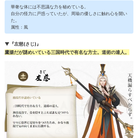
華奢な体には不思議な力を秘めている。
自分の怪力に戸惑っていたが、周瑜の優しさに触れ心を開い
た。
属性：風
▼『左慈(さじ)』
鷹揚だが謎めいている三国時代で有名な方士。道術の達人。