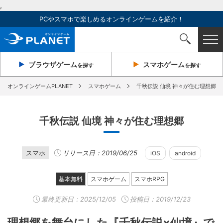
,
PCやスマホで楽しめるオンラインゲームを紹介！
ブラウザ
ゲーム
スマホ
ゲーム
を探す
を探す
オンラインゲームPLANET
スマホゲーム
千秋伝説 仙境 神々が住む理想郷
千秋伝説 仙境 神々が住む理想郷
スマホ
リリース日：2019/06/25
iOS
android
基本無料
スマホゲーム
スマホRPG
最終更新日：
2025/12/05
投稿日：2019/12/23
理想郷を舞台にした『千秋伝説×仙境』で