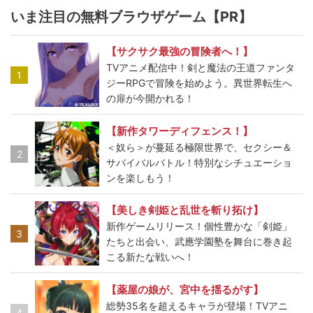
いま注目の無料ブラウザゲーム【PR】
【サクサク最強の冒険者へ！】
TVアニメ配信中！剣と魔法の王道ファンタ
1
ジーRPGで冒険を始めよう。異世界転生へ
の扉が今開かれる！
【新作タワーディフェンス！】
＜奴ら＞が蔓延る極限世界で、セクシー＆
2
サバイバルバトル！特別なシチュエーショ
ンを楽しもう！
【美しき剣姫と乱世を斬り拓け】
新作ゲームリリース！個性豊かな「剣姫」
3
たちと出会い、武應学園塾を舞台に巻き起
こる新たな戦いへ！
【薬屋の娘が、宮中を揺るがす】
総勢35名を超えるキャラが登場！TVアニ
4