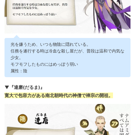
光を嫌うため、いつも物陰に隠れている。
任務を遂行する時は冷血な殺し屋だが、普段は温和で内気な
少女。
モフモフしたものにはめっぽう弱い
属性：陰
▼『達磨(だるま)』
寛大で包容力がある南北朝時代の神僧で禅宗の開祖。