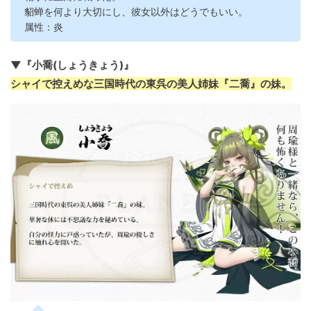
貂蝉を何より大切にし、彼女以外はどうでもいい。
属性：炎
▼『小喬(しょうきょう)』
シャイで控えめな三国時代の東呉の美人姉妹『二喬』の妹。