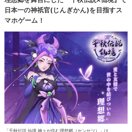
日本一の神祇官(じんぎかん)を目指すス
マホゲーム！
「千秋伝説 仙境 神々が住む理想郷（センセツ）」は、