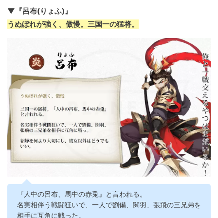
▼『呂布(りょふ)』
うぬぼれが強く、傲慢。三国一の猛将。
『人中の呂布、馬中の赤兎』と言われる。
名実相伴う戦闘狂いで、一人で劉備、関羽、張飛の三兄弟を
相手に互角に戦った。