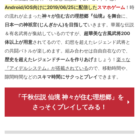
Android/iOS向けに2019/06/25に配信した
スマホゲーム
！時
の流れが止まった
神々が住む古の理想郷『仙境』を舞台
に、
日本一の神祇官(じんぎかん)を目指して
いきます。華麗な伝説
＆有名武将が集結しているのですが、
超華美な古風武将200
体以上が用意
されてるので、幻想を超えたレジェンド武将と
の共闘バトルが楽しめます。組み合わせは自由自在なので、
歴史を超えたレジェンドチームを作りあげ
ましょう！
楽々な
『アイデルシステム』が搭載されている
ので、移動時間や、
隙間時間などの
スキマ時間にサクっとプレイ
できます。
「千秋伝説 仙境 神々が住む理想郷」を
さっそくプレイしてみる！