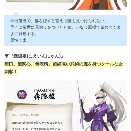
神出鬼没で、姿を隠すと言えば誰も見つけられない。
早々に俗世に見切りをつけたため、かなり鷹揚で気の向くま
まに行動する。
属性：土
▼『聶隠娘(にえいんにゃん)』
無口、無関心、無表情。超絶高い武術の腕を持つクールな女
刺客！