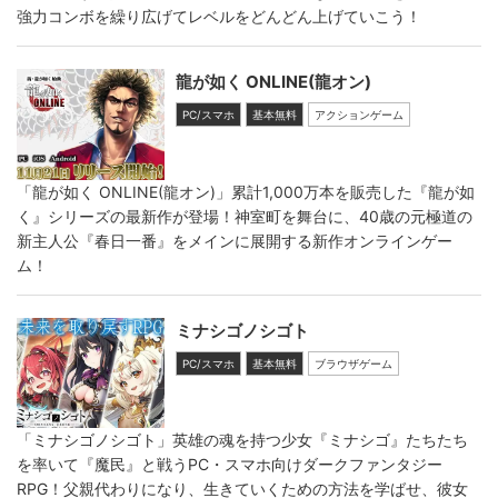
強力コンボを繰り広げてレベルをどんどん上げていこう！
龍が如く ONLINE(龍オン)
PC/スマホ
基本無料
アクションゲーム
「龍が如く ONLINE(龍オン)」累計1,000万本を販売した『龍が如
く』シリーズの最新作が登場！神室町を舞台に、40歳の元極道の
新主人公『春日一番』をメインに展開する新作オンラインゲー
ム！
ミナシゴノシゴト
PC/スマホ
基本無料
ブラウザゲーム
「ミナシゴノシゴト」英雄の魂を持つ少女『ミナシゴ』たちたち
を率いて『魔民』と戦うPC・スマホ向けダークファンタジー
RPG！父親代わりになり、生きていくための方法を学ばせ、彼女