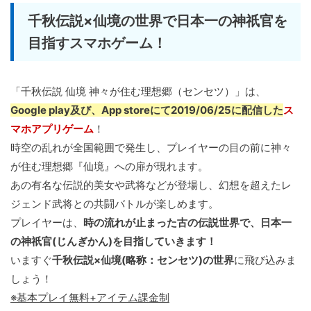
千秋伝説×仙境の世界で日本一の神祇官を
目指すスマホゲーム！
「千秋伝説 仙境 神々が住む理想郷（センセツ）」は、
Google play及び、App storeにて2019/06/25に配信した
ス
マホアプリゲーム
！
時空の乱れが全国範囲で発生し、プレイヤーの目の前に神々
が住む理想郷『仙境』への扉が現れます。
あの有名な伝説的美女や武将などが登場し、幻想を超えたレ
ジェンド武将との共闘バトルが楽しめます。
プレイヤーは、
時の流れが止まった古の伝説世界で、日本一
の神祇官(じんぎかん)を目指していきます！
いますぐ
千秋伝説×仙境(略称：センセツ)の世界
に飛び込みま
しょう！
※基本プレイ無料+アイテム課金制