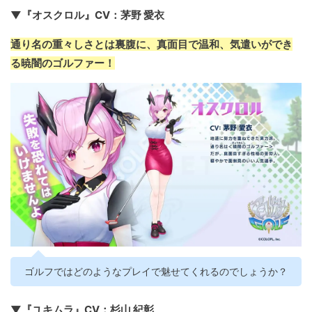
▼『オスクロル』CV：茅野 愛衣
通り名の重々しさとは裏腹に、真面目で温和、気遣いができ
る暁闇のゴルファー！
ゴルフではどのようなプレイで魅せてくれるのでしょうか？
▼『ユキムラ』CV：杉山 紀彰