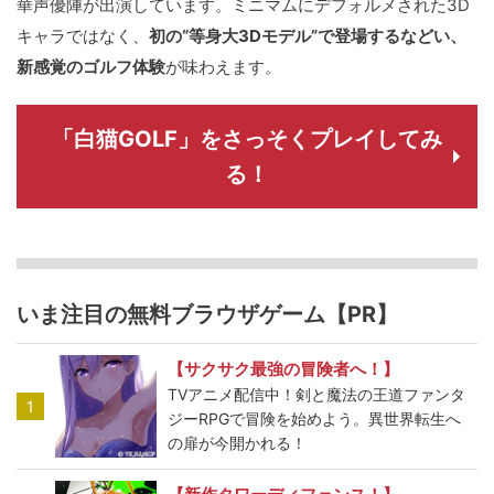
華声優陣が出演しています。ミニマムにデフォルメされた3D
キャラではなく、
初の“等身大3Dモデル”で登場するなどい、
新感覚のゴルフ体験
が味わえます。
「白猫GOLF」をさっそくプレイしてみ
る！
いま注目の無料ブラウザゲーム【PR】
【サクサク最強の冒険者へ！】
TVアニメ配信中！剣と魔法の王道ファンタ
1
ジーRPGで冒険を始めよう。異世界転生へ
の扉が今開かれる！