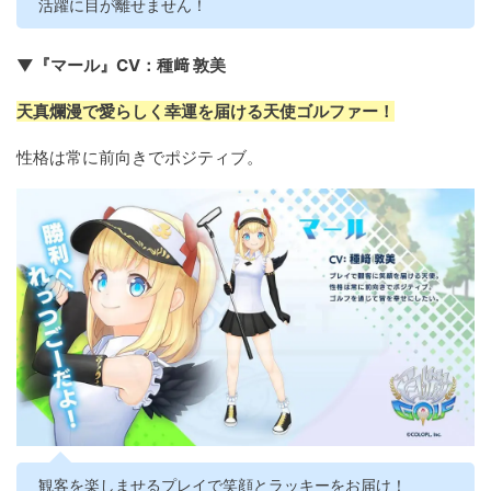
活躍に目が離せません！
▼『マール』CV：種﨑 敦美
天真爛漫で愛らしく幸運を届ける天使ゴルファー！
性格は常に前向きでポジティブ。
観客を楽しませるプレイで笑顔とラッキーをお届け！