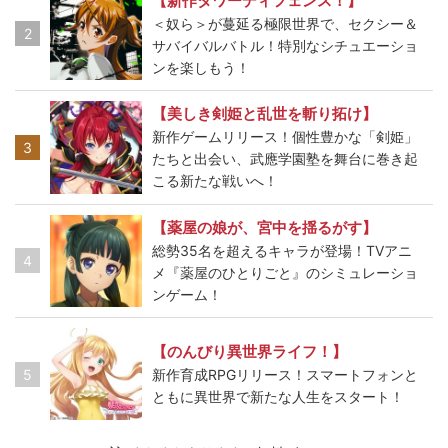
【新作タワーディフェンス！】
＜奴ら＞が蔓延る極限世界で、セクシー＆
2
サバイバルバトル！特別なシチュエーショ
ンを楽しもう！
【美しき剣姫と乱世を斬り拓け】
新作ゲームリリース！個性豊かな「剣姫」
3
たちと出会い、武應学園塾を舞台に巻き起
こる新たな戦いへ！
【薬屋の娘が、宮中を揺るがす】
総勢35名を超えるキャラが登場！TVアニ
4
メ『薬屋のひとりごと』のシミュレーショ
ンゲーム！
【のんびり異世界ライフ！】
5
新作育成RPGリリース！スマートフォンと
ともに異世界で新たな人生をスタート！