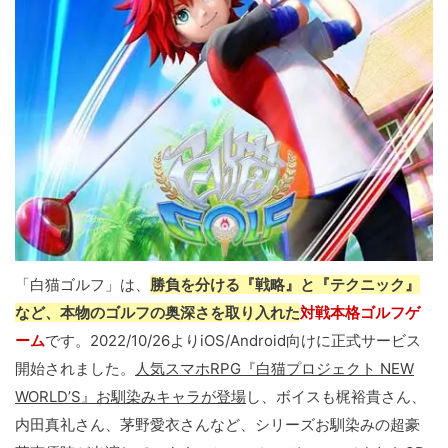
「白猫ゴルフ」は、
勝負を分ける『戦略』と『テクニック』
など、本物のゴルフの奥深さを取り入れた
対戦本格ゴルフゲ
ーム
です。2022/10/26よりiOS/Android向けに正式サービス
開始されました。
人気スマホRPG『白猫プロジェクト NEW
WORLD’S』お馴染みキャラが登場
し、ボイスも梶裕貴さん、
内田真礼さん、茅野愛衣さんなど、シリーズお馴染みの超豪