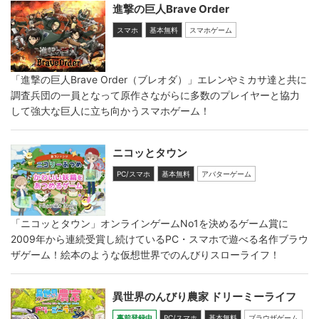
進撃の巨人Brave Order
スマホ
基本無料
スマホゲーム
「進撃の巨人Brave Order（ブレオダ）」エレンやミカサ達と共に
調査兵団の一員となって原作さながらに多数のプレイヤーと協力
して強大な巨人に立ち向かうスマホゲーム！
ニコッとタウン
PC/スマホ
基本無料
アバターゲーム
「ニコッとタウン」オンラインゲームNo1を決めるゲーム賞に
2009年から連続受賞し続けているPC・スマホで遊べる名作ブラウ
ザゲーム！絵本のような仮想世界でのんびりスローライフ！
異世界のんびり農家 ドリーミーライフ
事前登録中
PC/スマホ
基本無料
ブラウザゲーム