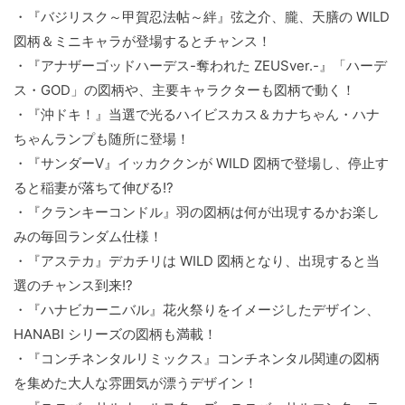
・『バジリスク～甲賀忍法帖～絆』弦之介、朧、天膳の WILD
図柄＆ミニキャラが登場するとチャンス！
・『アナザーゴッドハーデス-奪われた ZEUSver.-』「ハーデ
ス・GOD」の図柄や、主要キャラクターも図柄で動く！
・『沖ドキ！』当選で光るハイビスカス＆カナちゃん・ハナ
ちゃんランプも随所に登場！
・『サンダーV』イッカククンが WILD 図柄で登場し、停止す
ると稲妻が落ちて伸びる!?
・『クランキーコンドル』羽の図柄は何が出現するかお楽し
みの毎回ランダム仕様！
・『アステカ』デカチリは WILD 図柄となり、出現すると当
選のチャンス到来!?
・『ハナビカーニバル』花火祭りをイメージしたデザイン、
HANABI シリーズの図柄も満載！
・『コンチネンタルリミックス』コンチネンタル関連の図柄
を集めた大人な雰囲気が漂うデザイン！