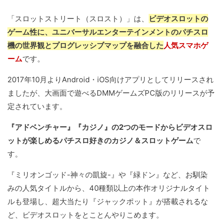
「スロットストリート（スロスト）」は、
ビデオスロットの
ゲーム性に、ユニバーサルエンターテインメントのパチスロ
機の世界観とプログレッシブマップを融合した
人気スマホゲ
ーム
です。
2017年10月よりAndroid・iOS向けアプリとしてリリースされ
ましたが、大画面で遊べるDMMゲームズPC版のリリースが予
定されています。
『アドベンチャー』『カジノ』の2つのモードからビデオスロ
ットが楽しめるパチスロ好きのカジノ＆スロットゲーム
で
す。
『ミリオンゴッド-神々の凱旋-』や『緑ドン』など、お馴染
みの人気タイトルから、40種類以上の本作オリジナルタイト
ルも登場し、超大当たり『ジャックポット』が搭載されるな
ど、ビデオスロットをとことんやりこめます。