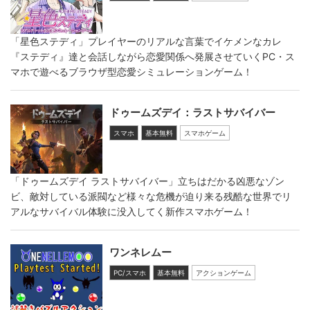
「星色ステディ」プレイヤーのリアルな言葉でイケメンなカレ
『ステディ』達と会話しながら恋愛関係へ発展させていくPC・ス
マホで遊べるブラウザ型恋愛シミュレーションゲーム！
ドゥームズデイ：ラストサバイバー
スマホ
基本無料
スマホゲーム
「ドゥームズデイ ラストサバイバー」立ちはだかる凶悪なゾン
ビ、敵対している派閥など様々な危機が迫り来る残酷な世界でリ
アルなサバイバル体験に没入してく新作スマホゲーム！
ワンネレムー
PC/スマホ
基本無料
アクションゲーム