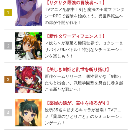
【サクサク最強の冒険者へ！】
TVアニメ配信中！剣と魔法の王道ファンタ
1
ジーRPGで冒険を始めよう。異世界転生へ
の扉が今開かれる！
【新作タワーディフェンス！】
＜奴ら＞が蔓延る極限世界で、セクシー＆
2
サバイバルバトル！特別なシチュエーショ
ンを楽しもう！
【美しき剣姫と乱世を斬り拓け】
新作ゲームリリース！個性豊かな「剣姫」
3
たちと出会い、武應学園塾を舞台に巻き起
こる新たな戦いへ！
【薬屋の娘が、宮中を揺るがす】
総勢35名を超えるキャラが登場！TVアニ
4
メ『薬屋のひとりごと』のシミュレーショ
ンゲーム！