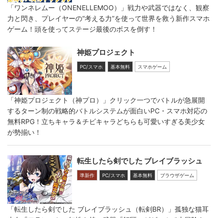
「ワンネレムー（ONENELLEMOO）」戦力や武器ではなく、観察
力と閃き、プレイヤーの“考える力”を使って世界を救う新作スマホ
ゲーム！頭を使ってステージ最後のボスを倒す！
神姫プロジェクト
PC/スマホ
基本無料
スマホゲーム
「神姫プロジェクト（神プロ）」クリック一つでバトルが急展開
するターン制の戦略的バトルシステムが面白いPC・スマホ対応の
無料RPG！立ちキャラ＆チビキャラどちらも可愛いすぎる美少女
が勢揃い！
転生したら剣でした ブレイブラッシュ
準新作
PC/スマホ
基本無料
ブラウザゲーム
「転生したら剣でした ブレイブラッシュ（転剣BR）」孤独な猫耳