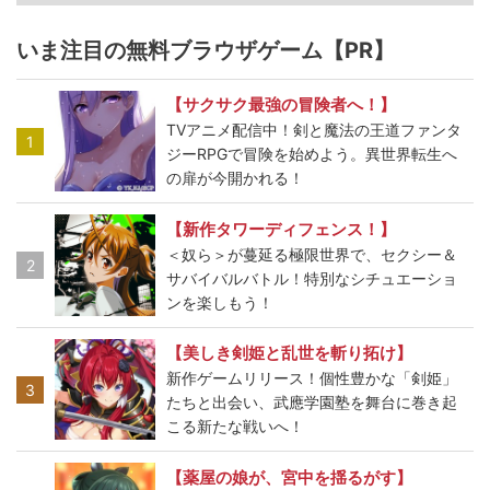
いま注目の無料ブラウザゲーム【PR】
【サクサク最強の冒険者へ！】
TVアニメ配信中！剣と魔法の王道ファンタ
1
ジーRPGで冒険を始めよう。異世界転生へ
の扉が今開かれる！
【新作タワーディフェンス！】
＜奴ら＞が蔓延る極限世界で、セクシー＆
2
サバイバルバトル！特別なシチュエーショ
ンを楽しもう！
【美しき剣姫と乱世を斬り拓け】
新作ゲームリリース！個性豊かな「剣姫」
3
たちと出会い、武應学園塾を舞台に巻き起
こる新たな戦いへ！
【薬屋の娘が、宮中を揺るがす】