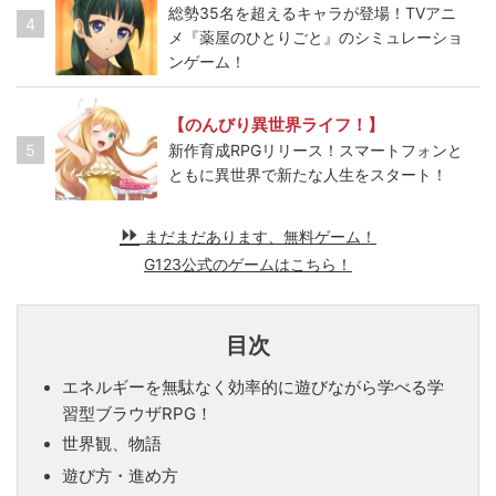
総勢35名を超えるキャラが登場！TVアニ
4
メ『薬屋のひとりごと』のシミュレーショ
ンゲーム！
【のんびり異世界ライフ！】
5
新作育成RPGリリース！スマートフォンと
ともに異世界で新たな人生をスタート！
まだまだあります、無料ゲーム！
G123公式のゲームはこちら！
目次
エネルギーを無駄なく効率的に遊びながら学べる学
習型ブラウザRPG！
世界観、物語
遊び方・進め方