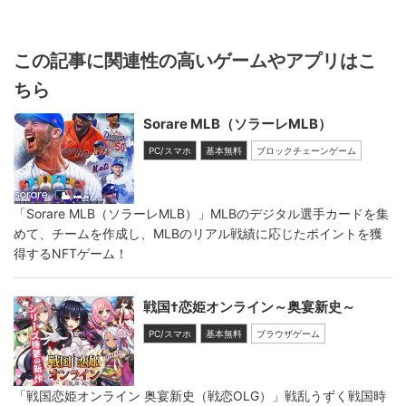
この記事に関連性の高いゲームやアプリはこ
ちら
Sorare MLB（ソラーレMLB）
PC/スマホ
基本無料
ブロックチェーンゲーム
「Sorare MLB（ソラーレMLB）」MLBのデジタル選手カードを集
めて、チームを作成し、MLBのリアル戦績に応じたポイントを獲
得するNFTゲーム！
戦国†恋姫オンライン～奥宴新史～
PC/スマホ
基本無料
ブラウザゲーム
「戦国恋姫オンライン 奥宴新史（戦恋OLG）」戦乱うずく戦国時