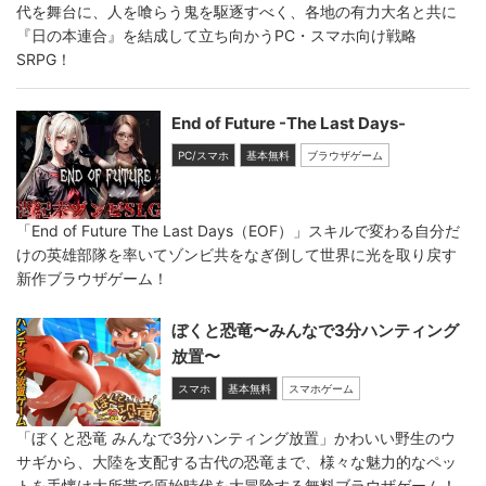
代を舞台に、人を喰らう鬼を駆逐すべく、各地の有力大名と共に
『日の本連合』を結成して立ち向かうPC・スマホ向け戦略
SRPG！
End of Future -The Last Days-
PC/スマホ
基本無料
ブラウザゲーム
「End of Future The Last Days（EOF）」スキルで変わる自分だ
けの英雄部隊を率いてゾンビ共をなぎ倒して世界に光を取り戻す
新作ブラウザゲーム！
ぼくと恐竜〜みんなで3分ハンティング
放置〜
スマホ
基本無料
スマホゲーム
「ぼくと恐竜 みんなで3分ハンティング放置」かわいい野生のウ
サギから、大陸を支配する古代の恐竜まで、様々な魅力的なペッ
トを手懐け大所帯で原始時代を大冒険する無料ブラウザゲーム！