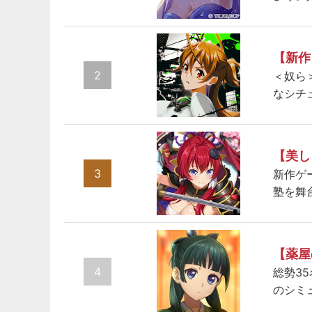
【新作
2
＜奴ら
なシチ
【美し
3
新作ゲ
塾を舞
【薬屋
4
総勢3
のシミ