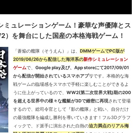
シミュレーションゲーム！豪華な声優陣とス
2）を舞台にした国産の本格海戦ゲーム！
「蒼焔の艦隊（そうえん）」は、
DMMゲームでPC版が
2019/06/26から配信した海洋系の
新作シミュレーション
ゲーム
で、
Google play及び、App storeにて2017/09/01
から配信が開始されているスマホアプリ
です。本格的な海
戦ゲームの臨場感をスマホで手軽に楽しむことができるよ
うに仕上がっているので、
WW2(第二次世界大戦)期の200
を超える世界中の様々な艦艇が3Dで緻密に再現
されて登場
するので、総司令官として『影の艦隊』と戦い、自分だけ
の最強艦隊を編成し勝利を導いていきます！フル3Dグラフ
ィックで、ド派手に演出された白熱の
迫力満点のリアル海