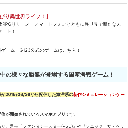
びり異世界ライフ！】
成RPGリリース！スマートフォンとともに異世界で新たな人
タート！
料ゲーム！
G123公式のゲームはこちら！
界中の様々な艦艇が登場する国産海戦ゲーム！
が2019/06/26から配信した海洋系の
新作シミュレーションゲー
/01から配信が開始されているスマホアプリ
です。
り、過去『ファンタシースター(PSO)』や『ソニック・ザ・ヘッ