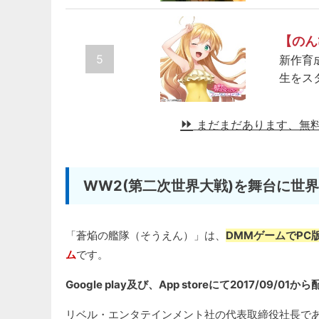
【のん
5
新作育
生をス
まだまだあります、無
WW2(第二次世界大戦)を舞台に世
「蒼焔の艦隊（そうえん）」は、
DMMゲームでPC版
ム
です。
Google play及び、App storeにて2017/09
リベル・エンタテインメント社の代表取締役社長であ