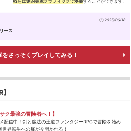
戦を圧倒的美麗グラフィックで堪能
することができます。
2025/06/18
式リリース
隊をさっそくプレイしてみる！
R】
サク最強の冒険者へ！】
ニメ配信中！剣と魔法の王道ファンタジーRPGで冒険を始め
異世界転生への扉が今開かれる！