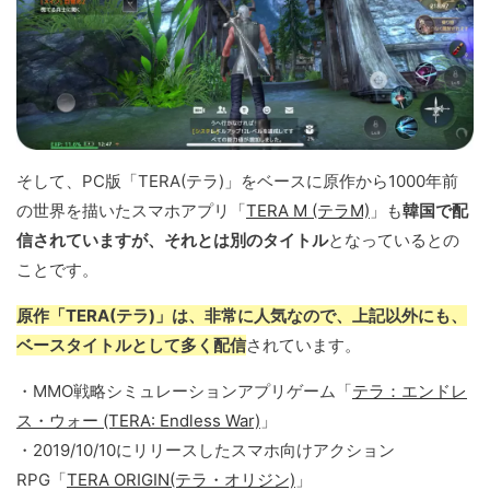
そして、PC版「TERA(テラ)」をベースに原作から1000年前
の世界を描いたスマホアプリ「
TERA M (テラM)
」も
韓国で配
信されていますが、それとは別のタイトル
となっているとの
ことです。
原作「TERA(テラ)」は、非常に人気なので、上記以外にも、
ベースタイトルとして多く配信
されています。
・MMO戦略シミュレーションアプリゲーム「
テラ：エンドレ
ス・ウォー (TERA: Endless War)
」
・2019/10/10にリリースしたスマホ向けアクション
RPG「
TERA ORIGIN(テラ・オリジン)
」