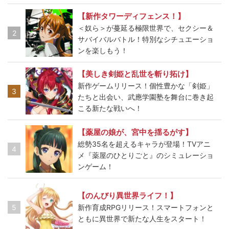
【新作タワーディフェンス！】
＜奴ら＞が蔓延る極限世界で、セクシー＆
2
サバイバルバトル！特別なシチュエーショ
ンを楽しもう！
【美しき剣姫と乱世を斬り拓け】
新作ゲームリリース！個性豊かな「剣姫」
3
たちと出会い、武應学園塾を舞台に巻き起
こる新たな戦いへ！
【薬屋の娘が、宮中を揺るがす】
総勢35名を超えるキャラが登場！TVアニ
4
メ『薬屋のひとりごと』のシミュレーショ
ンゲーム！
【のんびり異世界ライフ！】
5
新作育成RPGリリース！スマートフォンと
ともに異世界で新たな人生をスタート！