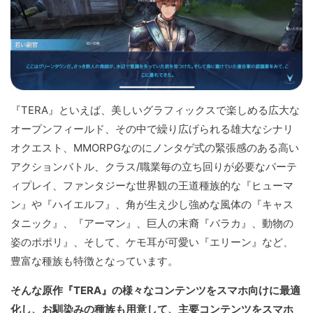
『TERA』といえば、美しいグラフィックスで楽しめる広大な
オープンフィールド、その中で繰り広げられる雄大なシナリ
オクエスト、MMORPGなのにノンタゲ式の緊張感のある高い
アクションバトル、クラス/職業毎の立ち回りが必要なパーテ
ィプレイ、ファンタジーな世界観の王道種族的な『ヒューマ
ン』や『ハイエルフ』、角が生え少し強めな風体の『キャス
タニック』、『アーマン』、巨人の末裔『バラカ』、動物の
姿のポポリ』、そして、ケモ耳が可愛い『エリーン』など、
豊富な種族も特徴となっています。
そんな原作『TERA』の様々なコンテンツをスマホ向けに最適
化し、お馴染みの種族も用意して、主要コンテンツをスマホ