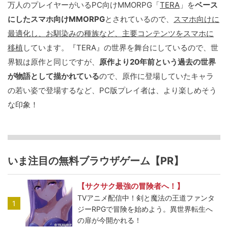
万人のプレイヤーがいるPC向けMMORPG「
TERA
」を
ベース
にしたスマホ向けMMORPG
とされているので、
スマホ向けに
最適化し、お馴染みの種族など、主要コンテンツをスマホに
移植
しています。『TERA』の世界を舞台にしているので、世
界観は原作と同じですが、
原作より20年前という過去の世界
が物語として描かれている
ので、原作に登場していたキャラ
の若い姿で登場するなど、PC版プレイ者は、より楽しめそう
な印象！
いま注目の無料ブラウザゲーム【PR】
【サクサク最強の冒険者へ！】
TVアニメ配信中！剣と魔法の王道ファンタ
1
ジーRPGで冒険を始めよう。異世界転生へ
の扉が今開かれる！