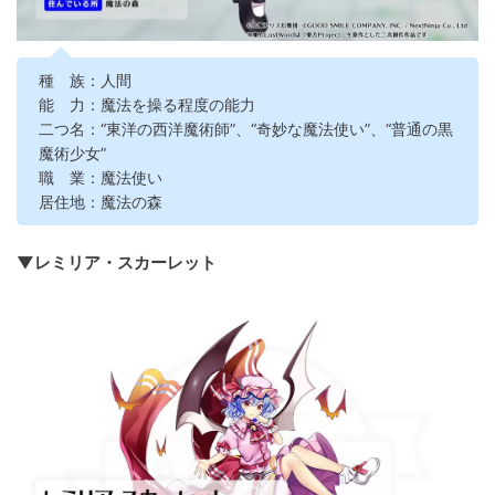
種 族：人間
能 力：魔法を操る程度の能力
二つ名：“東洋の西洋魔術師”、“奇妙な魔法使い”、“普通の黒
魔術少女”
職 業：魔法使い
居住地：魔法の森
▼レミリア・スカーレット