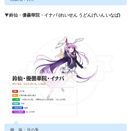
▼鈴仙・優曇華院・イナバ (れいせん うどんげいん いなば)
種 族：月の兎