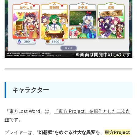
キャラクター
「東方Lost Word」は、
『東方 Project』を原作とした二次創
作
です。
プレイヤーは、
“幻想郷”をめぐる壮大な異変
を、
東方Project