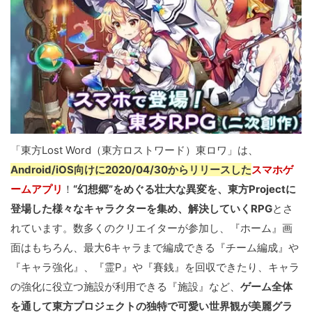
「東方Lost Word（東方ロストワード）東ロワ」は、
Android/iOS向けに2020/04/30からリリースした
スマホゲ
ームアプリ
！
“幻想郷”をめぐる壮大な異変を、東方Projectに
登場した様々なキャラクターを集め、解決していくRPG
とさ
れています。数多くのクリエイターが参加し、『ホーム』画
面はもちろん、最大6キャラまで編成できる『チーム編成』や
『キャラ強化』、『霊P』や『賽銭』を回収できたり、キャラ
の強化に役立つ施設が利用できる『施設』など、
ゲーム全体
を通して東方プロジェクトの独特で可愛い世界観が美麗グラ