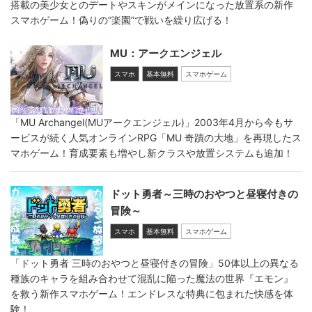
搭載の美少女とのデートやスキンがメインになった放置系の新作
スマホゲーム！偽りの“楽園”で戦いを繰り広げる！
MU：アークエンジェル
スマホ
基本無料
スマホゲーム
「MU Archangel(MUアークエンジェル)」2003年4月から今もサ
ービスが続く人気オンラインRPG「MU 奇蹟の大地」を再現したス
マホゲーム！育成要素も増やし新クラスや放置システムも追加！
ドット勇者～三時のおやつと昼寝付きの
冒険～
スマホ
基本無料
スマホゲーム
「ドット勇者 三時のおやつと昼寝付きの冒険」50体以上の異なる
種族のキャラを組み合わせて混乱に陥った魔法の世界『エモン』
を救う新作スマホゲーム！エンドレスな特典に包まれた快感を体
験！