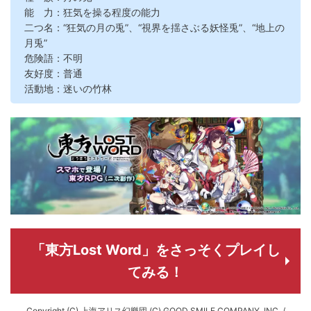
能 力：狂気を操る程度の能力
二つ名：“狂気の月の兎”、“視界を揺さぶる妖怪兎”、“地上の
月兎”
危険語：不明
友好度：普通
活動地：迷いの竹林
「東方Lost Word」をさっそくプレイし
てみる！
Copyright (C) 上海アリス幻樂団 (C) GOOD SMILE COMPANY, INC. /