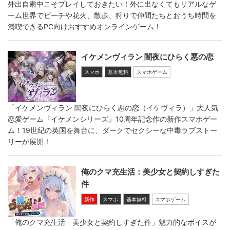
外出自粛中こそプレイしておきたい！外に出なくてもリアルなゲ
ーム世界でビーチや花火、散歩、狩りで仲間たちとおうち時間を
満喫できるPC向けおすすめオンラインゲーム！
イケメンヴィラン 闇夜にひらく悪の恋
スマホ
基本無料
スマホゲーム
「イケメンヴィラン 闇夜にひらく悪の恋（イケヴィラ）」大人気
恋愛ゲーム『イケメンシリーズ』10周年記念作の新作スマホゲー
ム！19世紀の英国を舞台に、ダークでセクシーな中毒ラブストー
リーが展開！
俺のクマ充生活：美少女と契約しすぎた
件
新作
スマホ
基本無料
スマホゲーム
「俺のクマ充生活 美少女と契約しすぎた件」魅力的なボイスが