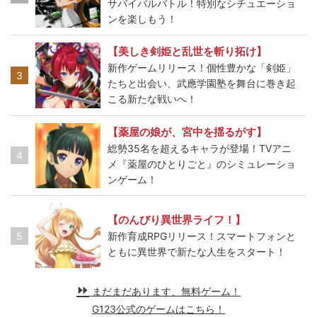
サバイバルバトル！特別なシチュエーショ
ンを楽しもう！
【美しき剣姫と乱世を斬り拓け】
新作ゲームリリース！個性豊かな「剣姫」
3
たちと出会い、武應学園塾を舞台に巻き起
こる新たな戦いへ！
【薬屋の娘が、宮中を揺るがす】
総勢35名を超えるキャラが登場！TVアニ
4
メ『薬屋のひとりごと』のシミュレーショ
ンゲーム！
【のんびり異世界ライフ！】
5
新作育成RPGリリース！スマートフォンと
ともに異世界で新たな人生をスタート！
まだまだあります、無料ゲーム！
G123公式のゲームはこちら！