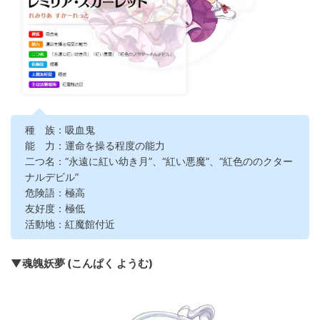
種 族：吸血鬼
能 力：運命を操る程度の能力
二つ名：“永遠に紅い幼き月”、“紅い悪魔”、“紅色ののクター
ナルデビル”
危険語：極高
友好度：極低
活動地：紅魔館付近
▼魂魄妖夢 (こんぱく ようむ)