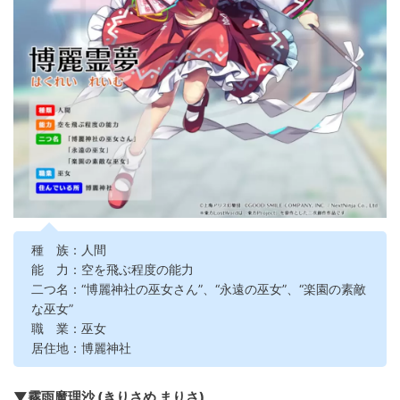
種 族：人間
能 力：空を飛ぶ程度の能力
二つ名：“博麗神社の巫女さん”、“永遠の巫女”、“楽園の素敵
な巫女”
職 業：巫女
居住地：博麗神社
▼霧雨魔理沙 (きりさめ まりさ)