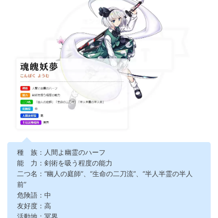
種 族：人間よ幽霊のハーフ
能 力：剣術を吸う程度の能力
二つ名：“幽人の庭師”、“生命の二刀流”、“半人半霊の半人
前”
危険語：中
友好度：高
活動地：冥界