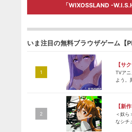
「WIXOSSLAND -W.I
いま注目の無料ブラウザゲーム【P
【サク
1
TVア
よう。
【新作
2
＜奴ら
なシチ