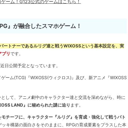
料ゲーム！
G123公式のゲームはこちら！
RPG』が融合したスマホゲーム！
パートナーであるルリグ達と戦うWIXOSSという基本設定を、実
アプリ
です。
OS版は近日公開予定となっています。
(TCG)『WIXOSS(ウィクロス)』及び、新アニメ『WIXOSS
ーとして、アニメ劇中のキャラクター達と交流を深めながら、時に
XOSS LAND』に秘められた謎に迫り
ます。
テムをモチーフに、キャラクター『ルリグ』を育成・強化して戦うバト
デッキ構築の面白さをそのままに、RPGの育成要素をプラスした本