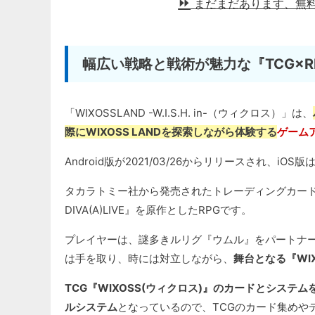
まだまだあります、無
幅広い戦略と戦術が魅力な『TCG×
「WIXOSSLAND -W.I.S.H. in-（ウィクロス）」は、
際にWIXOSS LANDを探索しながら体験する
ゲーム
Android版が2021/03/26からリリースされ、i
タカラトミー社から発売されたトレーディングカードゲーム
DIVA(A)LIVE』を原作としたRPGです。
プレイヤーは、謎多きルリグ『ウムル』をパートナ
は手を取り、時には対立しながら、
舞台となる『WI
TCG『WIXOSS(ウィクロス)』のカードとシス
ルシステム
となっているので、TCGのカード集めや