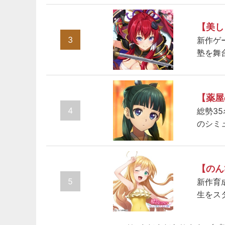
【美し
3
新作ゲ
塾を舞
【薬屋
4
総勢3
のシミ
【のん
5
新作育
生をス