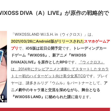
OSS DIVA（A）LIVE』が原作の戦略的で
「WIXOSSLAND W.I.S.H. in（ウィクロス）」は、
2021/03/26にAndroid版がリリースされた
スマホゲームア
プリ
で、
iOS版は近日公開予定
です。
トレーディングカー
ドゲーム『WIXOSS』、新アニメ『WIXOSS
DIVA(A)LIVE』を原作としたRPG
です。
『ウィクロス』
は、2014年にテレビアニメと連動してスタートしたタカラ
トミー初のハイターゲット向け美少女系TCG
です。プレイ
ヤーは、謎多きルリグ『ウムル』をパートナーとして、
ア
ニメ劇中のキャラ達と交流を深めながら、舞台となる
『WIXOSS LAND』に秘められた謎に迫り
ます。